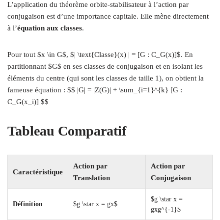
L’application du théorème orbite-stabilisateur à l’action par
conjugaison est d’une importance capitale. Elle mène directement
à l’
équation aux classes
.
Pour tout $x \in G$, $| \text{Classe}(x) | = [G : C_G(x)]$. En
partitionnant $G$ en ses classes de conjugaison et en isolant les
éléments du centre (qui sont les classes de taille 1), on obtient la
fameuse équation : $$ |G| = |Z(G)| + \sum_{i=1}^{k} [G :
C_G(x_i)] $$
Tableau Comparatif
Action par
Action par
Caractéristique
Translation
Conjugaison
$g \star x =
Définition
$g \star x = gx$
gxg^{-1}$