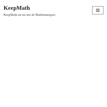
KeepMath
Aller
KeepMath est un site de Mathématiques
au
contenu