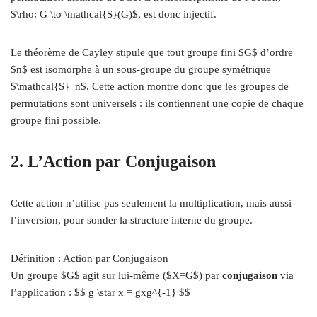
$\rho: G \to \mathcal{S}(G)$, est donc injectif.
Le théorème de Cayley stipule que tout groupe fini $G$ d’ordre
$n$ est isomorphe à un sous-groupe du groupe symétrique
$\mathcal{S}_n$. Cette action montre donc que les groupes de
permutations sont universels : ils contiennent une copie de chaque
groupe fini possible.
2. L’Action par Conjugaison
Cette action n’utilise pas seulement la multiplication, mais aussi
l’inversion, pour sonder la structure interne du groupe.
Définition : Action par Conjugaison
Un groupe $G$ agit sur lui-même ($X=G$) par
conjugaison
via
l’application : $$ g \star x = gxg^{-1} $$