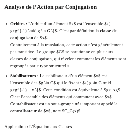
Analyse de l’Action par Conjugaison
Orbites :
L’orbite d’un élément $x$ est l’ensemble $\{
gxg^{-1} \mid g \in G \}$. C’est par définition la
classe de
conjugaison
de $x$.
Contrairement à la translation, cette action n’est généralement
pas transitive. Le groupe $G$ se partitionne en plusieurs
classes de conjugaison, qui révèlent comment les éléments sont
regroupés par « type structurel ».
Stabilisateurs :
Le stabilisateur d’un élément $x$ est
l’ensemble des $g \in G$ qui le fixent : $\{ g \in G \mid
gxg^{-1} = x \}$. Cette condition est équivalente à $gx=xg$.
C’est l’ensemble des éléments qui commutent avec $x$.
Ce stabilisateur est un sous-groupe très important appelé le
centralisateur
de $x$, noté $C_G(x)$.
Application : L’Équation aux Classes