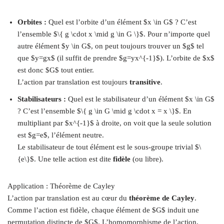
Orbites :
Quel est l’orbite d’un élément $x \in G$ ? C’est
l’ensemble $\{ g \cdot x \mid g \in G \}$. Pour n’importe quel
autre élément $y \in G$, on peut toujours trouver un $g$ tel
que $y=gx$ (il suffit de prendre $g=yx^{-1}$). L’orbite de $x$
est donc $G$ tout entier.
L’action par translation est toujours
transitive
.
Stabilisateurs :
Quel est le stabilisateur d’un élément $x \in G$
? C’est l’ensemble $\{ g \in G \mid g \cdot x = x \}$. En
multipliant par $x^{-1}$ à droite, on voit que la seule solution
est $g=e$, l’élément neutre.
Le stabilisateur de tout élément est le sous-groupe trivial $\
{e\}$. Une telle action est dite
fidèle
(ou libre).
Application : Théorème de Cayley
L’action par translation est au cœur du
théorème de Cayley
.
Comme l’action est fidèle, chaque élément de $G$ induit une
permutation distincte de $G$. L’homomorphisme de l’action,