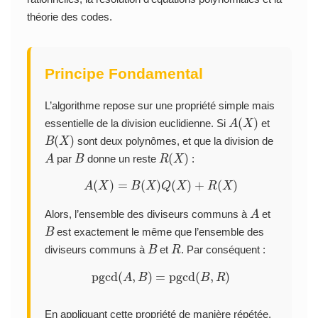
théorie des codes.
Principe Fondamental
L’algorithme repose sur une propriété simple mais
A
(
X
)
essentielle de la division euclidienne. Si
et
B
(
X
)
sont deux polynômes, et que la division de
A
B
R
(
X
)
par
donne un reste
:
A
(
X
)
=
B
(
X
)
Q
(
X
)
+
R
(
X
)
A
Alors, l’ensemble des diviseurs communs à
et
B
est exactement le même que l’ensemble des
B
R
diviseurs communs à
et
. Par conséquent :
pgcd
(
A
,
B
)
=
pgcd
(
B
,
R
)
En appliquant cette propriété de manière répétée,