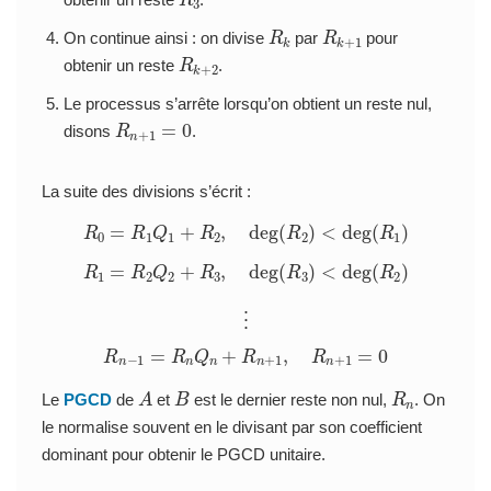
R
k
R
1
k
+
On continue ainsi : on divise
par
pour
R
2
k
+
obtenir un reste
.
Le processus s’arrête lorsqu’on obtient un reste nul,
R
n
+
1
=
0
disons
.
La suite des divisions s’écrit :
R
0
=
R
1
Q
1
+
R
2
,
deg
(
R
2
)
<
deg
(
R
1
)
R
1
=
R
2
Q
2
+
R
3
,
deg
(
R
3
)
<
deg
(
R
2
)
⋮
R
n
−
1
=
R
n
Q
n
+
R
n
+
1
,
R
n
+
1
=
0
A
B
R
n
Le
PGCD
de
et
est le dernier reste non nul,
. On
le normalise souvent en le divisant par son coefficient
dominant pour obtenir le PGCD unitaire.