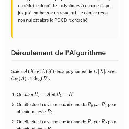
on réduit le degré des polynômes à chaque étape,
jusqu’à tomber sur un reste nul. Le dernier reste
non nul est alors le PGCD recherché.
Déroulement de l’Algorithme
A
(
X
)
B
(
X
)
K
[
X
]
Soient
et
deux polynômes de
, avec
deg
(
A
)
≥
deg
(
B
)
.
R
0
=
A
R
1
=
B
On pose
et
.
R
0
R
1
On effectue la division euclidienne de
par
pour
R
2
obtenir un reste
.
R
1
R
2
On effectue la division euclidienne de
par
pour
R
3
obtenir un reste
.