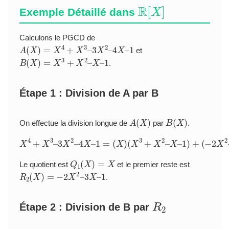
R
[
X
]
Exemple Détaillé dans
Calculons le PGCD de
A
(
X
)
=
X
4
+
X
3
–
3
X
2
–
4
X
–
1
et
B
(
X
)
=
X
3
+
X
2
–
X
–
1
.
Étape 1 : Division de A par B
A
(
X
)
B
(
X
)
On effectue la division longue de
par
.
X
4
+
X
3
–
3
X
2
–
4
X
–
1
=
3
(
X
X
)
–
(
1
X
)
3
+
X
2
–
X
–
1
)
+
(
−
2
X
2
–
Q
1
(
X
)
=
X
Le quotient est
et le premier reste est
R
2
(
X
)
=
−
2
X
2
–
3
X
–
1
.
R
2
Étape 2 : Division de B par