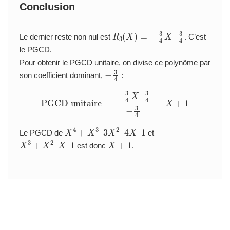
Conclusion
R
3
(
X
)
=
−
3
4
X
–
3
4
Le dernier reste non nul est
. C’est
le PGCD.
Pour obtenir le PGCD unitaire, on divise ce polynôme par
−
4
3
son coefficient dominant,
:
PGCD unitaire
=
−
3
4
X
–
3
4
−
3
4
=
X
+
1
X
4
+
X
3
–
3
X
2
–
4
X
–
1
Le PGCD de
et
X
3
+
X
2
–
X
–
1
X
+
1
est donc
.