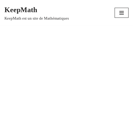
KeepMath
Aller
KeepMath est un site de Mathématiques
au
contenu