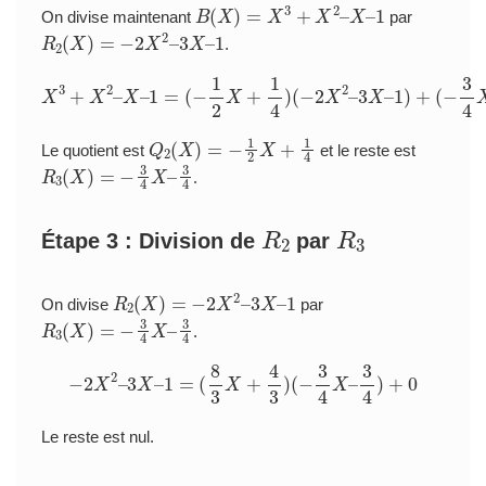
B
(
X
)
=
X
3
+
X
2
–
X
–
1
On divise maintenant
par
R
2
(
X
)
=
−
2
X
2
–
3
X
–
1
.
X
3
+
X
2
–
X
–
1
=
(
−
1
2
X
+
1
3
4
4
)
)
(
−
2
X
2
–
3
X
–
1
)
+
(
−
3
4
X
–
Q
2
(
X
)
=
−
1
2
X
+
1
4
Le quotient est
et le reste est
R
3
(
X
)
=
−
3
4
X
–
3
4
.
R
2
R
3
Étape 3 : Division de
par
R
2
(
X
)
=
−
2
X
2
–
3
X
–
1
On divise
par
R
3
(
X
)
=
−
3
4
X
–
3
4
.
−
2
X
2
–
3
X
–
1
=
(
8
3
X
+
4
3
)
(
−
3
4
X
–
3
4
)
+
0
Le reste est nul.