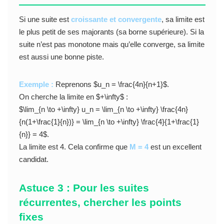
Si une suite est
croissante et convergente
, sa limite est
le plus petit de ses majorants (sa borne supérieure). Si la
suite n’est pas monotone mais qu’elle converge, sa limite
est aussi une bonne piste.
Exemple :
Reprenons $u_n = \frac{4n}{n+1}$.
On cherche la limite en $+\infty$ :
$\lim_{n \to +\infty} u_n = \lim_{n \to +\infty} \frac{4n}
{n(1+\frac{1}{n})} = \lim_{n \to +\infty} \frac{4}{1+\frac{1}
{n}} = 4$.
La limite est 4. Cela confirme que
M = 4
est un excellent
candidat.
Astuce 3 : Pour les suites
récurrentes, chercher les points
fixes