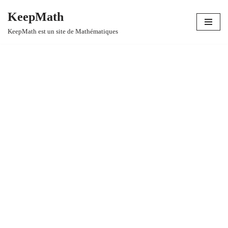
KeepMath
Aller
KeepMath est un site de Mathématiques
au
contenu