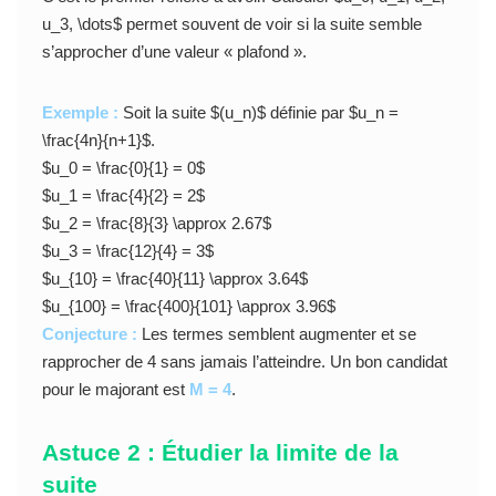
u_3, \dots$ permet souvent de voir si la suite semble
s’approcher d’une valeur « plafond ».
Exemple :
Soit la suite $(u_n)$ définie par $u_n =
\frac{4n}{n+1}$.
$u_0 = \frac{0}{1} = 0$
$u_1 = \frac{4}{2} = 2$
$u_2 = \frac{8}{3} \approx 2.67$
$u_3 = \frac{12}{4} = 3$
$u_{10} = \frac{40}{11} \approx 3.64$
$u_{100} = \frac{400}{101} \approx 3.96$
Conjecture :
Les termes semblent augmenter et se
rapprocher de 4 sans jamais l’atteindre. Un bon candidat
pour le majorant est
M = 4
.
Astuce 2 : Étudier la limite de la
suite