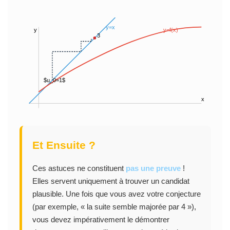
y=x
y
y=f(x)
3
$u_0=1$
x
Et Ensuite ?
Ces astuces ne constituent
pas une preuve
!
Elles servent uniquement à trouver un candidat
plausible. Une fois que vous avez votre conjecture
(par exemple, « la suite semble majorée par 4 »),
vous devez impérativement le démontrer