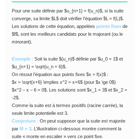
Pour une suite définie par $u_{n+1} = f(u_n)$, si la suite
converge, sa limite $L$ doit vérifier l’équation $L = f(L)$.
Les solutions de cette équation, appelées
points fixes
de
$f$, sont les meilleurs candidats pour le majorant (ou le
minorant).
Exemple :
Soit la suite $(u_n)$ définie par $u_0 = 1$ et
$u_{n+1} = \sqrt{u_n + 6}$.
On résout l’équation aux points fixes $x = f(x)$ :
$x = \sqrt{x+6} \implies x^2 = x+6$ (pour $x \ge 0$)
$x^2 – x – 6 = 0$. Les solutions sont $x_1 = 3$ et $x_2 =
-2$.
Comme la suite est à termes positifs (racine carrée), la
seule limite potentielle est 3.
Conjecture :
On peut supposer que la suite est majorée
par
M = 3
. L’illustration ci-dessous montre comment la
suite « monte en escalier » vers ce point fixe.