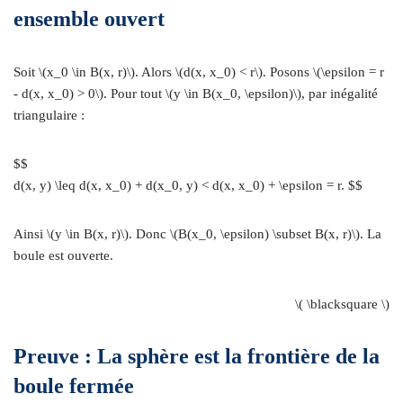
ensemble ouvert
Soit \(x_0 \in B(x, r)\). Alors \(d(x, x_0) < r\). Posons \(\epsilon = r
- d(x, x_0) > 0\). Pour tout \(y \in B(x_0, \epsilon)\), par inégalité
triangulaire :
$$
d(x, y) \leq d(x, x_0) + d(x_0, y) < d(x, x_0) + \epsilon = r. $$
Ainsi \(y \in B(x, r)\). Donc \(B(x_0, \epsilon) \subset B(x, r)\). La
boule est ouverte.
\( \blacksquare \)
Preuve : La sphère est la frontière de la
boule fermée