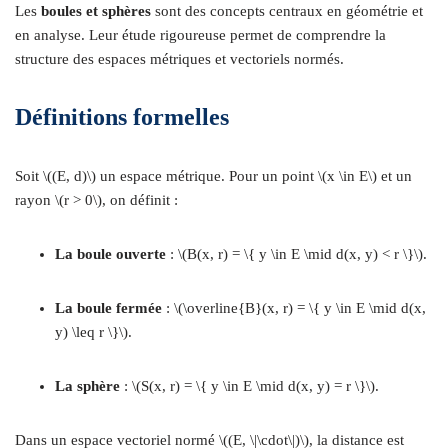
Les
boules et sphères
sont des concepts centraux en géométrie et
en analyse. Leur étude rigoureuse permet de comprendre la
structure des espaces métriques et vectoriels normés.
Définitions formelles
Soit \((E, d)\) un espace métrique. Pour un point \(x \in E\) et un
rayon \(r > 0\), on définit :
La boule ouverte
: \(B(x, r) = \{ y \in E \mid d(x, y) < r \}\).
La boule fermée
: \(\overline{B}(x, r) = \{ y \in E \mid d(x,
y) \leq r \}\).
La sphère
: \(S(x, r) = \{ y \in E \mid d(x, y) = r \}\).
Dans un espace vectoriel normé \((E, \|\cdot\|)\), la distance est