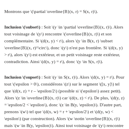
Montrons que \(\partial \overline{B}(x, r) = S(x, r)\).
Inclusion \(\subset\)
: Soit \(y \in \partial \overline{B}(x, r)\). Alors
tout voisinage de \(y\) rencontre \(\overline{B}(x, r)\) et son
complémentaire. Si \(d(x, y) < r\), alors \(y \in B(x, r) \subset
\overline{B}(x, r)^\circ\), donc \(y\) n'est pas frontière. Si \(d(x, y)
> r\), alors \(y\) est extérieur, et un petit voisinage reste extérieur,
contradiction. Ainsi \(d(x, y) = r\), donc \(y \in S(x, r)\).
Inclusion \(\supset\)
: Soit \(y \in S(x, r)\). Alors \(d(x, y) = r\). Pour
tout \(\epsilon > 0\), considérons \(z\) sur le segment \([x, y]\) tel
que \(d(x, z) = r – \epsilon/2\) (possible si \(\epsilon\) assez petit).
Alors \(z \in \overline{B}(x, r)\) car \(d(x, z) < r\). De plus, \(d(y, z)
= \epsilon/2 < \epsilon\), donc \(z \in B(y, \epsilon)\). D'autre part,
prenons \(w\) tel que \(d(x, w) = r + \epsilon/2\) et \(d(y, w) <
\epsilon\) (par construction). Alors \(w \notin \overline{B}(x, r)\)
mais \(w \in B(y, \epsilon)\). Ainsi tout voisinage de \(y\) rencontre