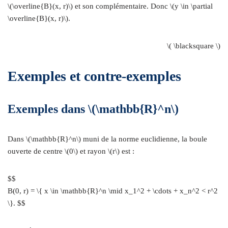
\(\overline{B}(x, r)\) et son complémentaire. Donc \(y \in \partial
\overline{B}(x, r)\).
\( \blacksquare \)
Exemples et contre-exemples
Exemples dans \(\mathbb{R}^n\)
Dans \(\mathbb{R}^n\) muni de la norme euclidienne, la boule
ouverte de centre \(0\) et rayon \(r\) est :
$$
B(0, r) = \{ x \in \mathbb{R}^n \mid x_1^2 + \cdots + x_n^2 < r^2
\}. $$