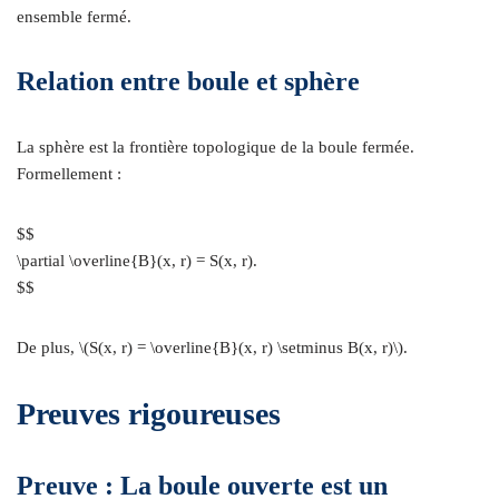
ensemble fermé.
Relation entre boule et sphère
La sphère est la frontière topologique de la boule fermée.
Formellement :
$$
\partial \overline{B}(x, r) = S(x, r).
$$
De plus, \(S(x, r) = \overline{B}(x, r) \setminus B(x, r)\).
Preuves rigoureuses
Preuve : La boule ouverte est un