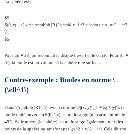
La sphère est :
$$
S(0, r) = \{ x \in \mathbb{R}^n \mid x_1^2 + \cdots + x_n^2 = r^2
\}.
$$
Pour \(n = 2\), on reconnaît le disque ouvert et le cercle. Pour \(n =
3\), la boule est un volume et la sphère une surface.
Contre-exemple : Boules en norme \
(\ell^1\)
Dans \(\mathbb{R}^2\) avec la norme \(\|(x, y)\|_1 = |x| + |y|\), la
boule unité ouverte \(B(0, 1)\) est un losange (un carré tourné de
45°). Sa frontière (la sphère) est un losange également, mais les
points de la sphère ne satisfont pas \(x^2 + y^2 = 1\). Cela illustre