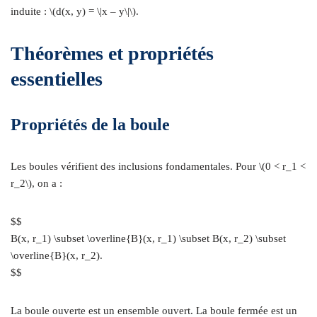
induite : \(d(x, y) = \|x – y\|\).
Théorèmes et propriétés
essentielles
Propriétés de la boule
Les boules vérifient des inclusions fondamentales. Pour \(0 < r_1 <
r_2\), on a :
$$
B(x, r_1) \subset \overline{B}(x, r_1) \subset B(x, r_2) \subset
\overline{B}(x, r_2).
$$
La boule ouverte est un ensemble ouvert. La boule fermée est un