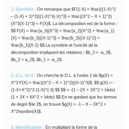
1. Symétrie :
On remarque que $F(1-X) = \frac{((1-X)^2
– (1-X) + 1)^2}{(1-X)^3(-X)^3} = \frac{(X^2 – X + 1)^2}
{X^3(X-1)^3} = F(X)$. La décomposition est de la forme :
$$ F(X) = \frac{a_3}{X^3} + \frac{a_2}{X^2} + \frac{a_1}
{X} + \frac{b_3}{(X-1)^3} + \frac{b_2}{(X-1)^2} +
\frac{b_1}{X-1} $$ La symétrie et l’unicité de la
décomposition impliquent les relations : $b_3 = -a_3$,
$b_2 = a_2$, $b_1 = -a_1$.
2. D.L. en 0 :
On cherche le D.L. à l’ordre 2 de $g(X) =
X^3 F(X) = \frac{(X^2 – X + 1)^2}{(X-1)^3}$. $$ g(X) = -
(1-X+X^2)^2 (1-X)^{-3} $$ $$ = -(1 – 2X + 3X^2 + \dots)
(1 + 3X + 6X^2 + \dots) $$ En ne gardant que les termes
de degré $\le 2$, on trouve $g(X) = -1 – X – 3X^2 +
X^2\epsilon(X)$.
3. Identification :
En multipliant la forme de la