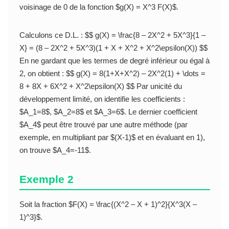
voisinage de 0 de la fonction $g(X) = X^3 F(X)$.
Calculons ce D.L. : $$ g(X) = \frac{8 – 2X^2 + 5X^3}{1 –
X} = (8 – 2X^2 + 5X^3)(1 + X + X^2 + X^2\epsilon(X)) $$
En ne gardant que les termes de degré inférieur ou égal à
2, on obtient : $$ g(X) = 8(1+X+X^2) – 2X^2(1) + \dots =
8 + 8X + 6X^2 + X^2\epsilon(X) $$ Par unicité du
développement limité, on identifie les coefficients :
$A_1=8$, $A_2=8$ et $A_3=6$. Le dernier coefficient
$A_4$ peut être trouvé par une autre méthode (par
exemple, en multipliant par $(X-1)$ et en évaluant en 1),
on trouve $A_4=-11$.
Exemple 2
Soit la fraction $F(X) = \frac{(X^2 – X + 1)^2}{X^3(X –
1)^3}$.