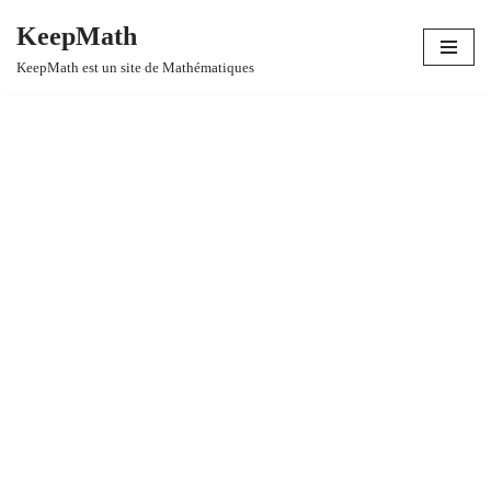
KeepMath
Aller
KeepMath est un site de Mathématiques
au
contenu