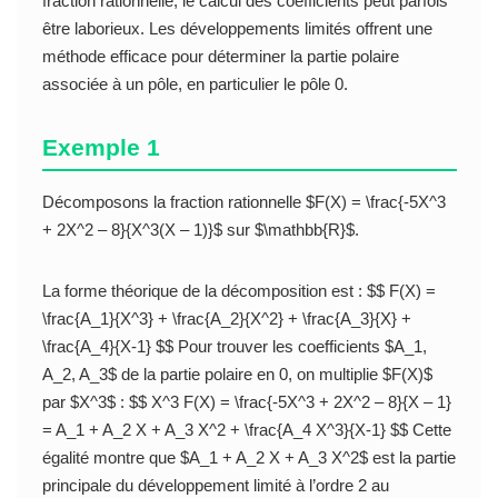
fraction rationnelle, le calcul des coefficients peut parfois
être laborieux. Les développements limités offrent une
méthode efficace pour déterminer la partie polaire
associée à un pôle, en particulier le pôle 0.
Exemple 1
Décomposons la fraction rationnelle $F(X) = \frac{-5X^3
+ 2X^2 – 8}{X^3(X – 1)}$ sur $\mathbb{R}$.
La forme théorique de la décomposition est : $$ F(X) =
\frac{A_1}{X^3} + \frac{A_2}{X^2} + \frac{A_3}{X} +
\frac{A_4}{X-1} $$ Pour trouver les coefficients $A_1,
A_2, A_3$ de la partie polaire en 0, on multiplie $F(X)$
par $X^3$ : $$ X^3 F(X) = \frac{-5X^3 + 2X^2 – 8}{X – 1}
= A_1 + A_2 X + A_3 X^2 + \frac{A_4 X^3}{X-1} $$ Cette
égalité montre que $A_1 + A_2 X + A_3 X^2$ est la partie
principale du développement limité à l’ordre 2 au