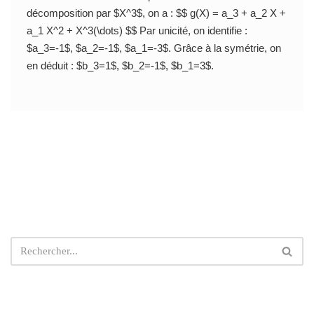
décomposition par $X^3$, on a : $$ g(X) = a_3 + a_2 X +
a_1 X^2 + X^3(\dots) $$ Par unicité, on identifie :
$a_3=-1$, $a_2=-1$, $a_1=-3$. Grâce à la symétrie, on
en déduit : $b_3=1$, $b_2=-1$, $b_1=3$.