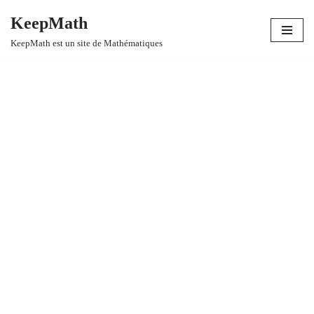
KeepMath
Aller
KeepMath est un site de Mathématiques
au
contenu