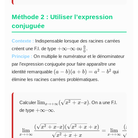
t
\
o
i
+
Méthode 2 : Utiliser l’expression
n
\i
f
conjuguée
n
t
ft
y
y
Contexte :
Indispensable lorsque des racines carrées
}
}
0
+
\
+
∞–∞
créent une F.I. de type
{
ou
.
0
\f
\i
f
\
Principe :
On multiplie le numérateur et le dénominateur
r
n
r
i
par l’expression conjuguée pour faire apparaître une
a
ft
a
n
(
2
2
(
−
)
(
+
)
=
−
identité remarquable
qui
a
b
a
b
a
b
c
y
c
f
a
élimine les racines carrées problématiques.
{
–
{
t
-
3
\i
0
y
b
x
n
}
}
)
^
ft
{
\l
2
l
i
m
(
+
–
)
Calculer
. On a une F.I.
(
x
x
x
→
+
∞
x
2
y
0
i
+
a
+
∞–∞
de type
.
–
}
m
\i
+
5
_
n
b
x
2
\lim_{x \to +\infty} \frac
2
2
(
+
–
)
(
+
+
)
(
+
x
x
x
x
x
x
x
{
ft
)
l
i
m
=
l
i
m
+
x
2
2
+
+
→
+
∞
→
+
∞
y
=
x
x
x
x
x
x