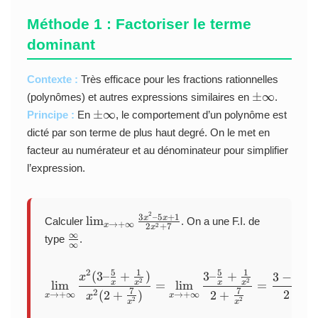
t
^
}
g
y
y
0
{
(
Méthode 1 : Factoriser le terme
\
x
dominant
i
)
n
}
f
Contexte :
Très efficace pour les fractions rationnelles
=
t
\
e
±
∞
(polynômes) et autres expressions similaires en
.
y
p
^
\
±
∞
Principe :
En
, le comportement d’un polynôme est
}
m
{
p
dicté par son terme de plus haut degré. On le met en
\i
g
m
facteur au numérateur et au dénominateur pour simplifier
n
(
\i
l’expression.
ft
x
n
y
)
ft
\l
y
n
2
\l
3
–5
+
1
x
x
l
i
m
Calculer
. On a une F.I. de
→
+
∞
x
2
2
+
7
(f
x
i
∞
\
type
.
(
∞
m
f
x
_
r
))
5
1
5
1
2
(
3–
+
)
3–
+
\lim_{x \to +\infty} \frac
3
−
0
+
x
{
a
2
2
x
x
x
x
l
i
m
=
l
i
m
=
}
7
7
x
2
+
0
2
(
2
+
)
2
+
→
+
∞
→
+
∞
c
x
x
x
2
2
x
x
\
{