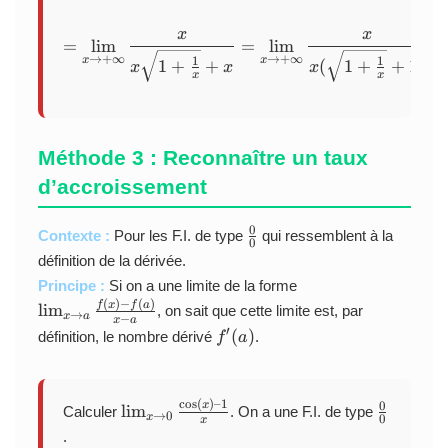
1
\
–
a
}
t
\i
^
x
x
= \lim_{x \to +\infty} \fr
{
=
l
i
m
=
l
i
m
=
o
n
2
→
+
∞
→
+
∞
2
x
x
1
1
1
+
+
(
1
+
+
1
)
x
x
x
+
ft
-
x
x
x
\i
y
b
^
n
^
2
ft
2
+
y
Méthode 3 : Reconnaître un taux
7
}
d’accroissement
}
(
\
0
\
Contexte :
Pour les F.I. de type
qui ressemblent à la
s
0
f
q
définition de la dérivée.
r
rt
\l
Principe :
Si on a une limite de la forme
a
{
i
(
)
−
(
)
f
x
f
a
l
i
m
, on sait que cette limite est, par
c
→
x
a
−
x
x
a
m
f
′
(
)
définition, le nombre dérivé
.
{
f
a
^
_
'
0
2
{
(
}
+
x
a
{
c
o
s
(
)
–1
x
\l
\
0
\
x
l
i
m
Calculer
. On a une F.I. de type
)
→
0
x
0
0
x
}
i
f
t
.
}