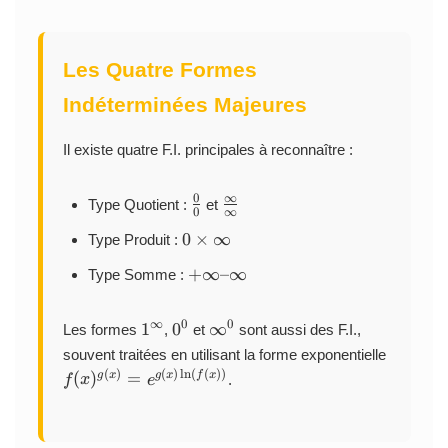
Les Quatre Formes
Indéterminées Majeures
Il existe quatre F.I. principales à reconnaître :
0
∞
\
\
Type Quotient :
et
0
∞
f
f
0
0
×
∞
Type Produit :
r
r
\
a
a
+
+
∞–∞
Type Somme :
ti
c
c
\i
m
{
{
n
es
1
0
\
∞
0
0
0
\
1
0
∞
Les formes
,
et
sont aussi des F.I.,
ft
\i
^
^
i
}
i
f(
souvent traitées en utilisant la forme exponentielle
y
n
\
0
n
{
n
x
–
(
)
(
)
l
n
(
(
))
(
)
=
g
x
g
x
f
x
.
f
x
e
ft
i
f
0
f
)
\i
y
n
t
}
t
^
n
f
y
y
{
ft