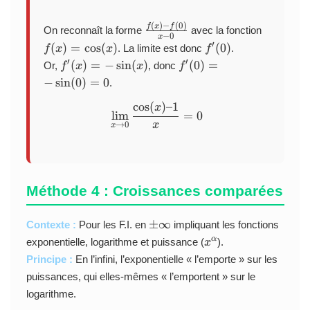
–
m
r
o
x
_
a
a
(
)
−
(
0
)
\
f(
f
x
f
)
{
c
}
On reconnaît la forme
avec la fonction
−
0
x
f
x
x
{
\f
f
′
(
)
=
c
o
s
(
)
(
0
)
. La limite est donc
.
f
x
x
f
r
)
\
0
r
'
f'
f'
′
′
(
)
=
−
s
i
n
(
)
(
0
)
=
Or,
, donc
f
x
x
f
a
=
t
}
a
(
(
(
−
s
i
n
(
0
)
=
0
.
c
\
o
{
c
0
x
0
{
c
0
0
{f
)
c
o
s
(
)
–1
)
)
\lim_{x \to 0} \frac{\cos(x
x
l
i
m
=
0
f
o
}
}
(
=
=
x
→
0
x
(
s(
\f
x
-
-
x
x
r
)-
\
\
)
)
a
f(
si
si
-
c
a
n
n
f
Méthode 4 : Croissances comparées
{
)
(
(
(
\
}
x
0
0
c
{
\
)
)
±
∞
Contexte :
Pour les F.I. en
impliquant les fonctions
)
o
x
p
=
x
α
exponentielle, logarithme et puissance (
).
x
}
s(
-
m
0
^
Principe :
En l’infini, l’exponentielle « l’emporte » sur les
{
x
a
\i
\
x
puissances, qui elles-mêmes « l’emportent » sur le
)
}
n
a
-
–
logarithme.
ft
l
0
1