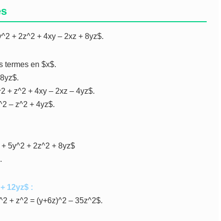
és
5y^2 + 2z^2 + 4xy – 2xz + 8yz$.
s termes en $x$.
 8yz$.
^2 + z^2 + 4xy – 2xz – 4yz$.
^2 – z^2 + 4yz$.
z] + 5y^2 + 2z^2 + 8yz$
.
+ 12yz$ :
z^2 + z^2 = (y+6z)^2 – 35z^2$.