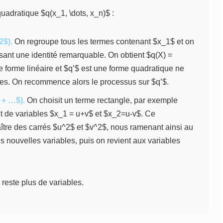
uadratique $q(x_1, \dots, x_n)$ :
2$).
On regroupe tous les termes contenant $x_1$ et on
lisant une identité remarquable. On obtient $q(X) =
e forme linéaire et $q’$ est une forme quadratique ne
les. On recommence alors le processus sur $q’$.
 + …$).
On choisit un terme rectangle, par exemple
 de variables $x_1 = u+v$ et $x_2=u-v$. Ce
ître des carrés $u^2$ et $v^2$, nous ramenant ainsi au
s nouvelles variables, puis on revient aux variables
 reste plus de variables.