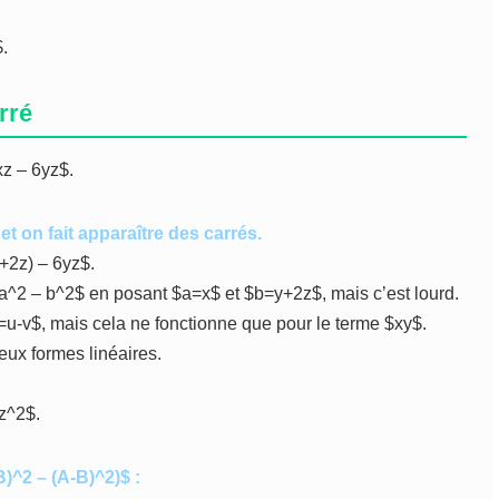
$.
rré
xz – 6yz$.
et on fait apparaître des carrés.
+2z) – 6yz$.
2 – a^2 – b^2$ en posant $a=x$ et $b=y+2z$, mais c’est lourd.
=u-v$, mais cela ne fonctionne que pour le terme $xy$.
eux formes linéaires.
z^2$.
B)^2 – (A-B)^2)$ :