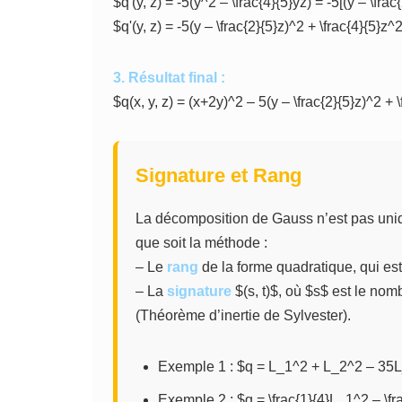
$q'(y, z) = -5(y^2 – \frac{4}{5}yz) = -5[(y – \fra
$q'(y, z) = -5(y – \frac{2}{5}z)^2 + \frac{4}{5}z^
3. Résultat final :
$q(x, y, z) = (x+2y)^2 – 5(y – \frac{2}{5}z)^2 + 
Signature et Rang
La décomposition de Gauss n’est pas uniq
que soit la méthode :
– Le
rang
de la forme quadratique, qui es
– La
signature
$(s, t)$, où $s$ est le nom
(Théorème d’inertie de Sylvester).
Exemple 1 : $q = L_1^2 + L_2^2 – 35L_
Exemple 2 : $q = \frac{1}{4}L_1^2 – \f