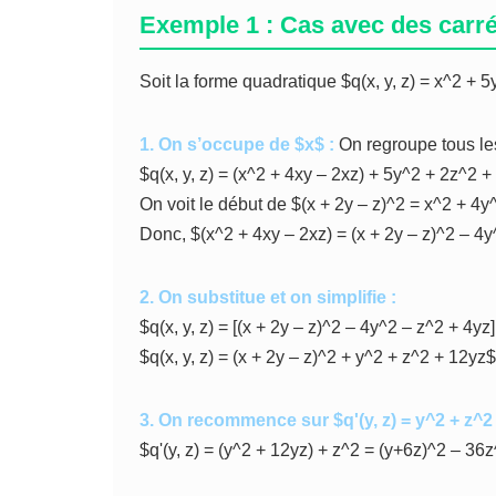
Exemple 1 : Cas avec des carr
Soit la forme quadratique $q(x, y, z) = x^2 + 
1. On s’occupe de $x$ :
On regroupe tous le
$q(x, y, z) = (x^2 + 4xy – 2xz) + 5y^2 + 2z^2 +
On voit le début de $(x + 2y – z)^2 = x^2 + 4y
Donc, $(x^2 + 4xy – 2xz) = (x + 2y – z)^2 – 4y
2. On substitue et on simplifie :
$q(x, y, z) = [(x + 2y – z)^2 – 4y^2 – z^2 + 4y
$q(x, y, z) = (x + 2y – z)^2 + y^2 + z^2 + 12yz$
3. On recommence sur $q'(y, z) = y^2 + z^2 
$q'(y, z) = (y^2 + 12yz) + z^2 = (y+6z)^2 – 36