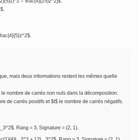
c{2}{5}z)^2 – \frac{4}{25}z^2]$.
2$.
\frac{4}{5}z^2$.
ue, mais deux informations restent les mêmes quelle
t le nombre de carrés non nuls dans la décomposition.
bre de carrés positifs et $t$ le nombre de carrés négatifs.
3^2$. Rang = 3, Signature = (2, 1).
rac{1}{4}L_2^2 + 12L_3^2$. Rang = 3, Signature = (2, 1).