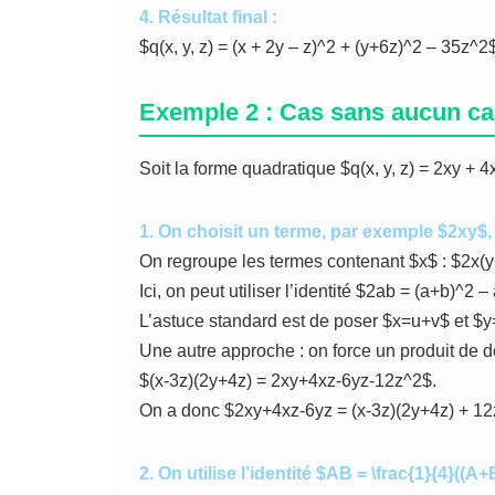
4. Résultat final :
$q(x, y, z) = (x + 2y – z)^2 + (y+6z)^2 – 35z^2
Exemple 2 : Cas sans aucun ca
Soit la forme quadratique $q(x, y, z) = 2xy + 4
1. On choisit un terme, par exemple $2xy$, 
On regroupe les termes contenant $x$ : $2x(y
Ici, on peut utiliser l’identité $2ab = (a+b)^
L’astuce standard est de poser $x=u+v$ et $y
Une autre approche : on force un produit de d
$(x-3z)(2y+4z) = 2xy+4xz-6yz-12z^2$.
On a donc $2xy+4xz-6yz = (x-3z)(2y+4z) + 12
2. On utilise l’identité $AB = \frac{1}{4}((A+