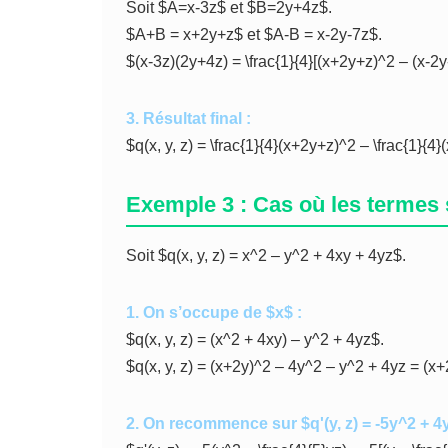
Soit $A=x-3z$ et $B=2y+4z$.
$A+B = x+2y+z$ et $A-B = x-2y-7z$.
$(x-3z)(2y+4z) = \frac{1}{4}[(x+2y+z)^2 – (x-2y
3. Résultat final :
$q(x, y, z) = \frac{1}{4}(x+2y+z)^2 – \frac{1}{4
Exemple 3 : Cas où les termes s
Soit $q(x, y, z) = x^2 – y^2 + 4xy + 4yz$.
1. On s’occupe de $x$ :
$q(x, y, z) = (x^2 + 4xy) – y^2 + 4yz$.
$q(x, y, z) = (x+2y)^2 – 4y^2 – y^2 + 4yz = (x
2. On recommence sur $q'(y, z) = -5y^2 + 4y