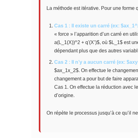
La méthode est itérative. Pour une forme q
Cas 1 : Il existe un carré (ex: $ax_1^
« force » l’apparition d’un carré en uti
a(L_1(X))^2 + q'(X’)$, où $L_1$ est un
dépendant plus que des autres variab
Cas 2 : Il n’y a aucun carré (ex: $axy
$ax_1x_2$. On effectue le changement
changement a pour but de faire appara
Cas 1. On effectue la réduction avec le
d’origine.
On répète le processus jusqu’à ce qu’il ne