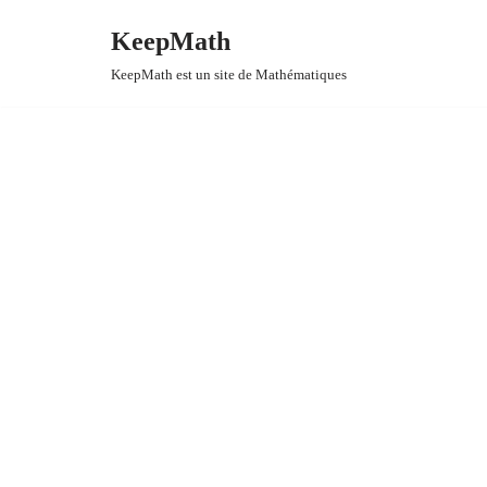
KeepMath
Aller
KeepMath est un site de Mathématiques
au
contenu