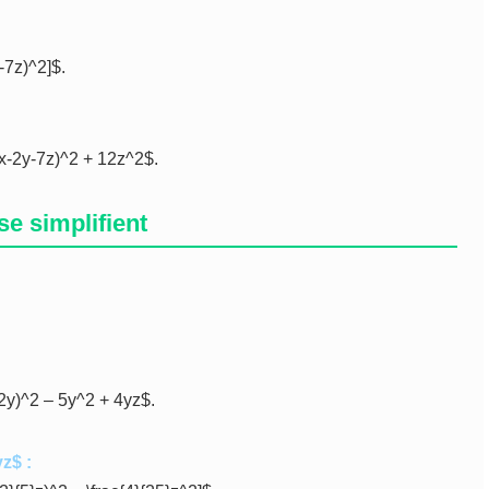
-7z)^2]$.
}(x-2y-7z)^2 + 12z^2$.
e simplifient
+2y)^2 – 5y^2 + 4yz$.
z$ :