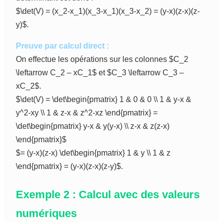
$\det(V) = (x_2-x_1)(x_3-x_1)(x_3-x_2) = (y-x)(z-x)(z-
y)$.
Preuve par calcul direct :
On effectue les opérations sur les colonnes $C_2
\leftarrow C_2 – xC_1$ et $C_3 \leftarrow C_3 –
xC_2$.
$\det(V) = \det\begin{pmatrix} 1 & 0 & 0 \\ 1 & y-x &
y^2-xy \\ 1 & z-x & z^2-xz \end{pmatrix} =
\det\begin{pmatrix} y-x & y(y-x) \\ z-x & z(z-x)
\end{pmatrix}$
$= (y-x)(z-x) \det\begin{pmatrix} 1 & y \\ 1 & z
\end{pmatrix} = (y-x)(z-x)(z-y)$.
Exemple 2 : Calcul avec des valeurs
numériques