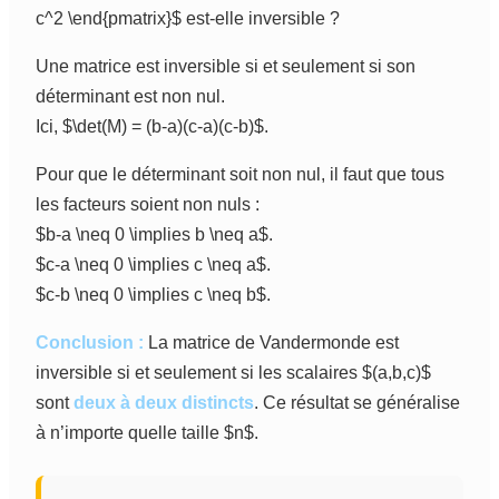
c^2 \end{pmatrix}$ est-elle inversible ?
Une matrice est inversible si et seulement si son
déterminant est non nul.
Ici, $\det(M) = (b-a)(c-a)(c-b)$.
Pour que le déterminant soit non nul, il faut que tous
les facteurs soient non nuls :
$b-a \neq 0 \implies b \neq a$.
$c-a \neq 0 \implies c \neq a$.
$c-b \neq 0 \implies c \neq b$.
Conclusion :
La matrice de Vandermonde est
inversible si et seulement si les scalaires $(a,b,c)$
sont
deux à deux distincts
. Ce résultat se généralise
à n’importe quelle taille $n$.