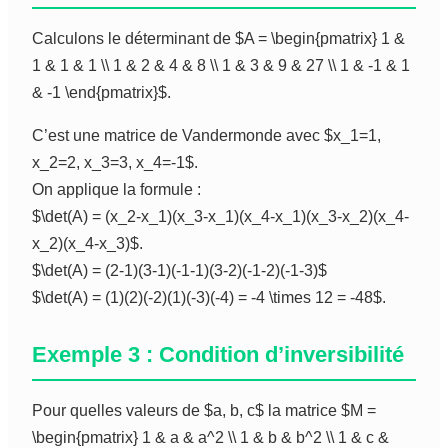
Calculons le déterminant de $A = \begin{pmatrix} 1 &
1 & 1 & 1 \\ 1 & 2 & 4 & 8 \\ 1 & 3 & 9 & 27 \\ 1 & -1 & 1
& -1 \end{pmatrix}$.
C’est une matrice de Vandermonde avec $x_1=1,
x_2=2, x_3=3, x_4=-1$.
On applique la formule :
$\det(A) = (x_2-x_1)(x_3-x_1)(x_4-x_1)(x_3-x_2)(x_4-
x_2)(x_4-x_3)$.
$\det(A) = (2-1)(3-1)(-1-1)(3-2)(-1-2)(-1-3)$
$\det(A) = (1)(2)(-2)(1)(-3)(-4) = -4 \times 12 = -48$.
Exemple 3 : Condition d’inversibilité
Pour quelles valeurs de $a, b, c$ la matrice $M =
\begin{pmatrix} 1 & a & a^2 \\ 1 & b & b^2 \\ 1 & c &