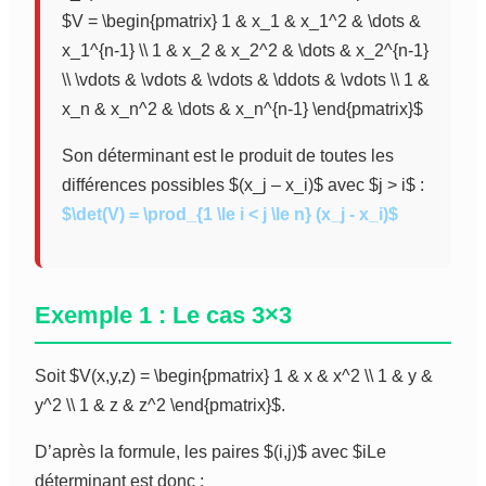
$V = \begin{pmatrix} 1 & x_1 & x_1^2 & \dots &
x_1^{n-1} \\ 1 & x_2 & x_2^2 & \dots & x_2^{n-1}
\\ \vdots & \vdots & \vdots & \ddots & \vdots \\ 1 &
x_n & x_n^2 & \dots & x_n^{n-1} \end{pmatrix}$
Son déterminant est le produit de toutes les
différences possibles $(x_j – x_i)$ avec $j > i$ :
$\det(V) = \prod_{1 \le i < j \le n} (x_j - x_i)$
Exemple 1 : Le cas 3×3
Soit $V(x,y,z) = \begin{pmatrix} 1 & x & x^2 \\ 1 & y &
y^2 \\ 1 & z & z^2 \end{pmatrix}$.
D’après la formule, les paires $(i,j)$ avec $i
Le
déterminant est donc :