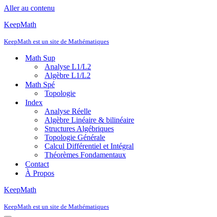
Aller au contenu
KeepMath
KeepMath est un site de Mathématiques
Math Sup
Analyse L1/L2
Algèbre L1/L2
Math Spé
Topologie
Index
Analyse Réelle
Algèbre Linéaire & bilinéaire
Structures Algébriques
Topologie Générale
Calcul Différentiel et Intégral
Théorèmes Fondamentaux
Contact
À Propos
KeepMath
KeepMath est un site de Mathématiques