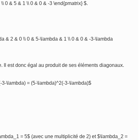
\\ 0 & 5 & 1 \\ 0 & 0 & -3 \end{pmatrix} $.
da & 2 & 0 \\ 0 & 5-\lambda & 1 \\ 0 & 0 & -3-\lambda
e. Il est donc égal au produit de ses éléments diagonaux.
(-3-\lambda) = (5-\lambda)^2(-3-\lambda)$
lambda_1 = 5$ (avec une multiplicité de 2) et $\lambda_2 =