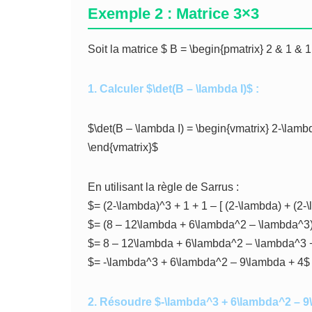
Exemple 2 : Matrice 3×3
Soit la matrice $ B = \begin{pmatrix} 2 & 1 & 1 
1. Calculer $\det(B – \lambda I)$ :
$\det(B – \lambda I) = \begin{vmatrix} 2-\lamb
\end{vmatrix}$
En utilisant la règle de Sarrus :
$= (2-\lambda)^3 + 1 + 1 – [ (2-\lambda) + (2-
$= (8 – 12\lambda + 6\lambda^2 – \lambda^3)
$= 8 – 12\lambda + 6\lambda^2 – \lambda^3 
$= -\lambda^3 + 6\lambda^2 – 9\lambda + 4$
2. Résoudre $-\lambda^3 + 6\lambda^2 – 9\