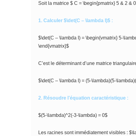
Soit la matrice $ C = \begin{pmatrix} 5 & 2 & 0 
1. Calculer $\det(C – \lambda I)$ :
$\det(C – \lambda I) = \begin{vmatrix} 5-\lamb
\end{vmatrix}$
C’est le déterminant d’une matrice triangulair
$\det(C – \lambda I) = (5-\lambda)(5-\lambda)
2. Résoudre l’équation caractéristique :
$(5-\lambda)^2(-3-\lambda) = 0$
Les racines sont immédiatement visibles : $\