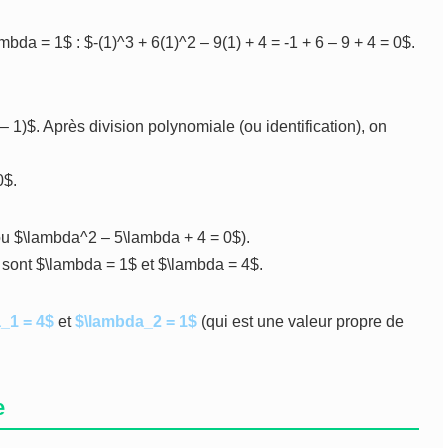
da = 1$ : $-(1)^3 + 6(1)^2 – 9(1) + 4 = -1 + 6 – 9 + 4 = 0$.
.
 1)$. Après division polynomiale (ou identification), on
0$.
ou $\lambda^2 – 5\lambda + 4 = 0$).
 sont $\lambda = 1$ et $\lambda = 4$.
_1 = 4$
et
$\lambda_2 = 1$
(qui est une valeur propre de
e