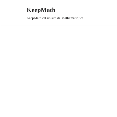
KeepMath
Aller
KeepMath est un site de Mathématiques
au
contenu