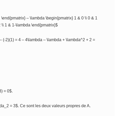
1 \end{pmatrix} – \lambda \begin{pmatrix} 1 & 0 \\ 0 & 1
 \\ 1 & 1-\lambda \end{pmatrix}$
 – (-2)(1) = 4 – 4\lambda – \lambda + \lambda^2 + 2 =
3) = 0$.
da_2 = 3$. Ce sont les deux valeurs propres de A.