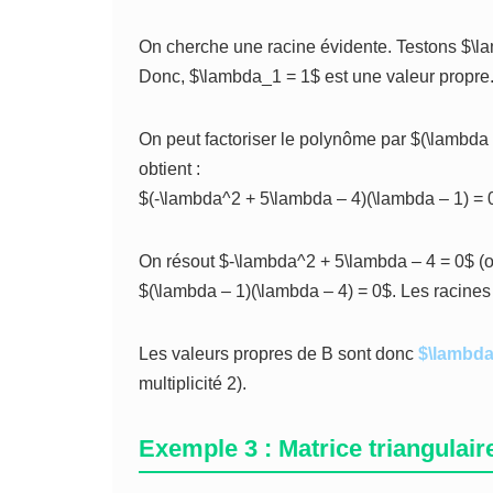
On cherche une racine évidente. Testons $\lamb
Donc, $\lambda_1 = 1$ est une valeur propre
On peut factoriser le polynôme par $(\lambda –
obtient :
$(-\lambda^2 + 5\lambda – 4)(\lambda – 1) = 
On résout $-\lambda^2 + 5\lambda – 4 = 0$ (
$(\lambda – 1)(\lambda – 4) = 0$. Les racines
Les valeurs propres de B sont donc
$\lambda
multiplicité 2).
Exemple 3 : Matrice triangulair