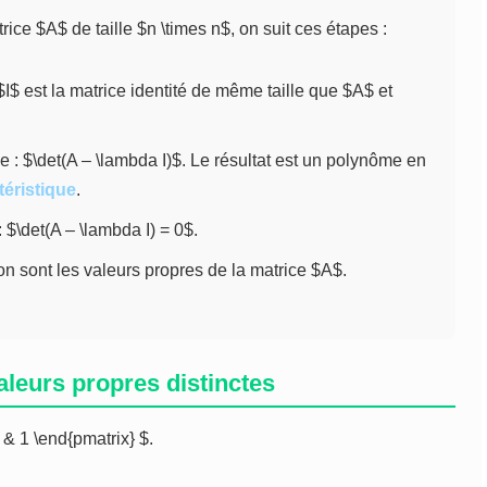
ice $A$ de taille $n \times n$, on suit ces étapes :
I$ est la matrice identité de même taille que $A$ et
e : $\det(A – \lambda I)$. Le résultat est un polynôme en
éristique
.
: $\det(A – \lambda I) = 0$.
on sont les valeurs propres de la matrice $A$.
aleurs propres distinctes
1 & 1 \end{pmatrix} $.