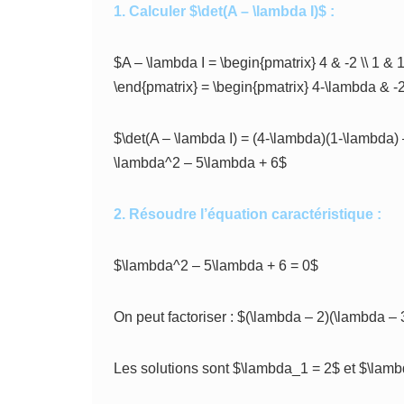
1. Calculer $\det(A – \lambda I)$ :
$A – \lambda I = \begin{pmatrix} 4 & -2 \\ 1 & 
\end{pmatrix} = \begin{pmatrix} 4-\lambda & -2
$\det(A – \lambda I) = (4-\lambda)(1-\lambda)
\lambda^2 – 5\lambda + 6$
2. Résoudre l’équation caractéristique :
$\lambda^2 – 5\lambda + 6 = 0$
On peut factoriser : $(\lambda – 2)(\lambda – 
Les solutions sont $\lambda_1 = 2$ et $\lamb