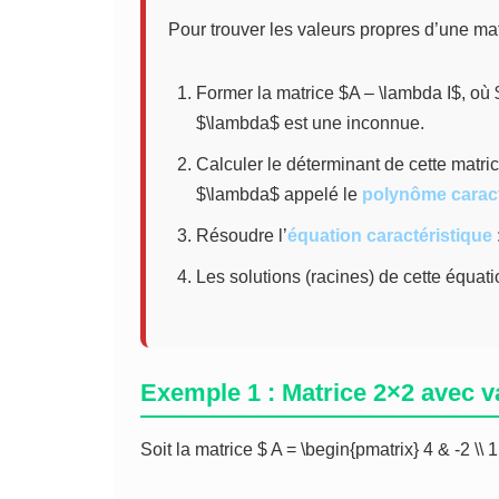
Pour trouver les valeurs propres d’une matr
Former la matrice $A – \lambda I$, où $
$\lambda$ est une inconnue.
Calculer le déterminant de cette matric
$\lambda$ appelé le
polynôme caract
Résoudre l’
équation caractéristique
Les solutions (racines) de cette équati
Exemple 1 : Matrice 2×2 avec v
Soit la matrice $ A = \begin{pmatrix} 4 & -2 \\ 