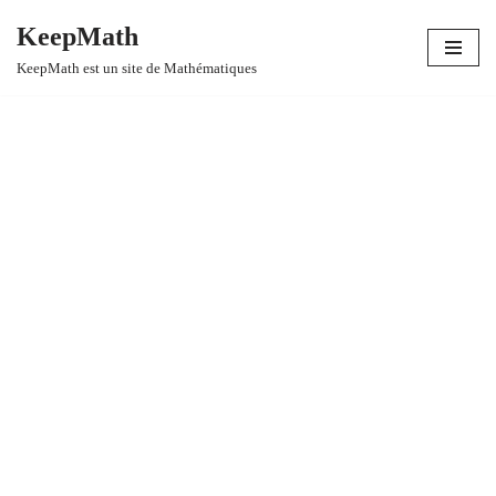
KeepMath
Aller
KeepMath est un site de Mathématiques
au
contenu