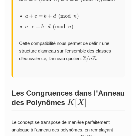
a
+
c
≡
b
+
d
(
mod
n
)
a
⋅
c
≡
b
⋅
d
(
mod
n
)
Cette compatibilité nous permet de définir une
structure d’anneau sur l’ensemble des classes
Z
/
n
Z
d’équivalence, l’anneau quotient
.
Les Congruences dans l’Anneau
K
[
X
]
des Polynômes
Le concept se transpose de manière parfaitement
analogue à l’anneau des polynômes, en remplaçant
n
P
(
X
)