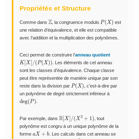
Propriétés et Structure
Z
P
(
X
)
Comme dans
, la congruence modulo
est
une relation d’équivalence, et elle est compatible
avec l’addition et la multiplication des polynômes.
Ceci permet de construire l’
anneau quotient
K
[
X
]
/
(
P
(
X
)
)
. Les éléments de cet anneau
sont les classes d’équivalence. Chaque classe
peut être représentée de manière unique par son
P
(
X
)
reste dans la division par
, c’est-à-dire par
un polynôme de degré strictement inférieur à
deg
(
P
)
.
R
[
X
]
/
(
X
2
+
1
)
Par exemple, dans
, tout
polynôme est congru à un unique polynôme de la
a
X
+
b
forme
. Les calculs dans cet anneau se
X
2
+
1