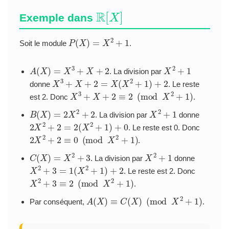
R
[
X
]
Exemple dans
P
(
X
)
=
X
2
+
1
Soit le module
.
A
(
X
)
=
X
3
+
X
+
2
X
2
+
1
. La division par
X
3
+
X
+
2
=
X
(
X
2
+
1
)
+
2
donne
. Le reste
X
3
+
X
+
2
≡
2
(
mod
X
2
+
1
)
est 2. Donc
.
B
(
X
)
=
2
X
2
+
2
X
2
+
1
. La division par
donne
2
X
2
+
2
=
2
(
X
2
+
1
)
+
0
. Le reste est 0. Donc
2
X
2
+
2
≡
0
(
mod
X
2
+
1
)
.
C
(
X
)
=
X
2
+
3
X
2
+
1
. La division par
donne
X
2
+
3
=
1
(
X
2
+
1
)
+
2
. Le reste est 2. Donc
X
2
+
3
≡
2
(
mod
X
2
+
1
)
.
A
(
X
)
≡
C
(
X
)
(
mod
X
2
+
1
)
Par conséquent,
.