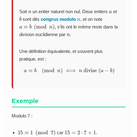
n
a
Soit
un entier naturel non nul. Deux entiers
et
b
n
sont dits
congrus modulo
, et on note
a
≡
b
(
mod
n
)
, s’ils ont le même reste dans la
n
division euclidienne par
.
Une définition équivalente, et souvent plus
pratique, est :
a
≡
b
(
mod
n
)
⟺
n
divise
(
a
−
b
)
Exemple
Modulo 7 :
15
≡
1
(
mod
7
)
15
=
2
⋅
7
+
1
car
.