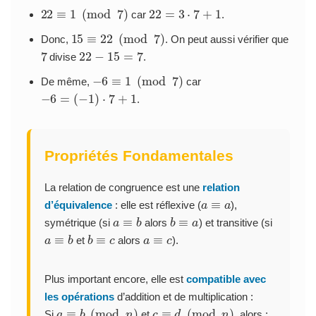
22
≡
1
(
mod
7
)
22
=
3
⋅
7
+
1
car
.
15
≡
22
(
mod
7
)
Donc,
. On peut aussi vérifier que
7
22
−
15
=
7
divise
.
−
6
≡
1
(
mod
7
)
De même,
car
−
6
=
(
−
1
)
⋅
7
+
1
.
Propriétés Fondamentales
La relation de congruence est une
relation
a
≡
a
d’équivalence
: elle est réflexive (
),
a
≡
b
b
≡
a
symétrique (si
alors
) et transitive (si
a
≡
b
b
≡
c
a
≡
c
et
alors
).
Plus important encore, elle est
compatible avec
les opérations
d’addition et de multiplication :
a
≡
b
(
mod
n
)
c
≡
d
(
mod
n
)
Si
et
, alors :