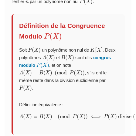
l’entier
par un polynôme non nul
.
Définition de la Congruence
P
(
X
)
Modulo
P
(
X
)
K
[
X
]
Soit
un polynôme non nul de
. Deux
A
(
X
)
B
(
X
)
polynômes
et
sont dits
congrus
P
(
X
)
modulo
, et on note
A
(
X
)
≡
B
(
X
)
(
mod
P
(
X
)
)
, s’ils ont le
même reste dans la division euclidienne par
P
(
X
)
.
Définition équivalente :
A
(
X
)
≡
B
(
X
)
(
mod
P
(
−
X
B
)
(
)
X
⟺
)
)
P
(
X
)
divise
(
A
(
X
)