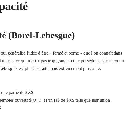
pacité
té (Borel-Lebesgue)
ui généralise l’idée d’être « fermé et borné » que l’on connaît dans
un espace qui n’est « pas trop grand » et ne possède pas de « trous »
t Lebesgue, est plus abstraite mais extrêmement puissante.
 une partie de $X$.
embles ouverts $(O_i)_{i \in I}$ de $X$ telle que leur union
$