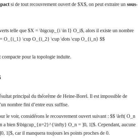
pact
si de tout recouvrement ouvert de $X$, on peut extraire un
sous-
verts telle que $X = \bigcup_{i \in I} O_i$, alors il existe un nombre
$$ X = O_{i_1} \cup O_{i_2} \cup \dots \cup O_{i_n} $$
t compacte pour la topologie induite.
s
ésultat principal du théorème de Heine-Borel. Il est impossible de
’un nombre fini d’entre eux suffise.
ur le voir, considérons le recouvrement ouvert suivant : $$ \left( O_n
$ On a bien $\bigcup_{n=2}^{\infty} O_n = ]0, 1[$. Cependant, aucune
]0, 1[$, car il manquera toujours les points proches de 0.