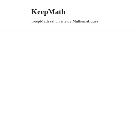
KeepMath
Aller
KeepMath est un site de Mathématiques
au
contenu