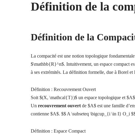
Définition de la com
Définition de la Compaci
La compacité est une notion topologique fondamentale q
$\mathbb{R}^n$. Intuitivement, un espace compact est 
à ses extrémités. La définition formelle, due à Borel e
Définition : Recouvrement Ouvert
Soit $(X, \mathcal{T})$ un espace topologique et $A$
Un
recouvrement ouvert
de $A$ est une famille d’ens
contienne $A$. $$ A \subseteq \bigcup_{i \in I} O_i $
Définition : Espace Compact