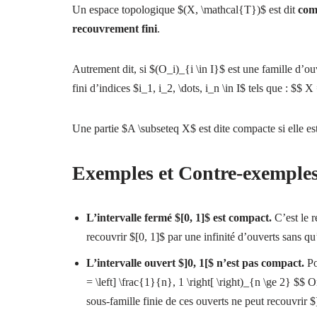
Un espace topologique $(X, \mathcal{T})$ est dit
com
recouvrement fini
.
Autrement dit, si $(O_i)_{i \in I}$ est une famille d’ou
fini d’indices $i_1, i_2, \dots, i_n \in I$ tels que : 
Une partie $A \subseteq X$ est dite compacte si elle es
Exemples et Contre-exemple
L’intervalle fermé $[0, 1]$ est compact.
C’est le r
recouvrir $[0, 1]$ par une infinité d’ouverts sans qu
L’intervalle ouvert $]0, 1[$ n’est pas compact.
Po
= \left] \frac{1}{n}, 1 \right[ \right)_{n \ge 2} $
sous-famille finie de ces ouverts ne peut recouvrir $