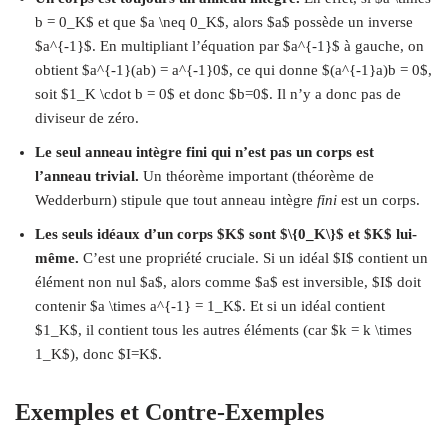
b = 0_K$ et que $a \neq 0_K$, alors $a$ possède un inverse
$a^{-1}$. En multipliant l’équation par $a^{-1}$ à gauche, on
obtient $a^{-1}(ab) = a^{-1}0$, ce qui donne $(a^{-1}a)b = 0$,
soit $1_K \cdot b = 0$ et donc $b=0$. Il n’y a donc pas de
diviseur de zéro.
Le seul anneau intègre fini qui n’est pas un corps est
l’anneau trivial.
Un théorème important (théorème de
Wedderburn) stipule que tout anneau intègre
fini
est un corps.
Les seuls idéaux d’un corps $K$ sont $\{0_K\}$ et $K$ lui-
même.
C’est une propriété cruciale. Si un idéal $I$ contient un
élément non nul $a$, alors comme $a$ est inversible, $I$ doit
contenir $a \times a^{-1} = 1_K$. Et si un idéal contient
$1_K$, il contient tous les autres éléments (car $k = k \times
1_K$), donc $I=K$.
Exemples et Contre-Exemples