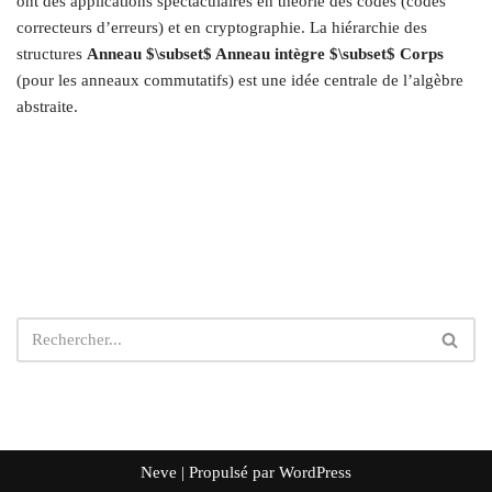
ont des applications spectaculaires en théorie des codes (codes
correcteurs d’erreurs) et en cryptographie. La hiérarchie des
structures
Anneau $\subset$ Anneau intègre $\subset$ Corps
(pour les anneaux commutatifs) est une idée centrale de l’algèbre
abstraite.
Neve
| Propulsé par
WordPress