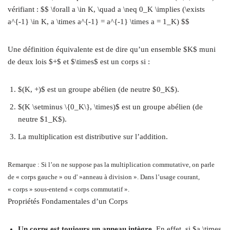
vérifiant : $$ \forall a \in K, \quad a \neq 0_K \implies (\exists
a^{-1} \in K, a \times a^{-1} = a^{-1} \times a = 1_K) $$
Une définition équivalente est de dire qu’un ensemble $K$ muni
de deux lois $+$ et $\times$ est un corps si :
$(K, +)$ est un groupe abélien (de neutre $0_K$).
$(K \setminus \{0_K\}, \times)$ est un groupe abélien (de
neutre $1_K$).
La multiplication est distributive sur l’addition.
Remarque : Si l’on ne suppose pas la multiplication commutative, on parle
de « corps gauche » ou d' »anneau à division ». Dans l’usage courant,
« corps » sous-entend « corps commutatif ».
Propriétés Fondamentales d’un Corps
Un corps est toujours un anneau intègre.
En effet, si $a \times