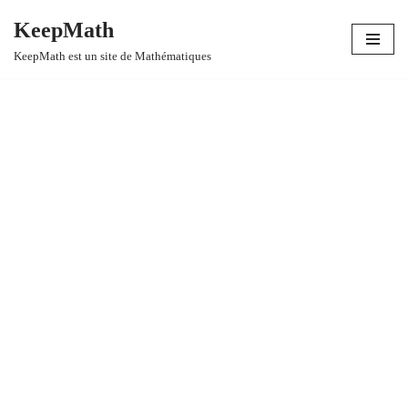
KeepMath
Aller
KeepMath est un site de Mathématiques
au
contenu