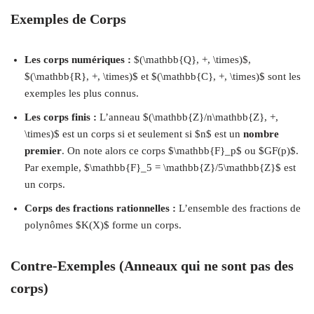
Exemples de Corps
Les corps numériques :
$(\mathbb{Q}, +, \times)$,
$(\mathbb{R}, +, \times)$ et $(\mathbb{C}, +, \times)$ sont les
exemples les plus connus.
Les corps finis :
L’anneau $(\mathbb{Z}/n\mathbb{Z}, +,
\times)$ est un corps si et seulement si $n$ est un
nombre
premier
. On note alors ce corps $\mathbb{F}_p$ ou $GF(p)$.
Par exemple, $\mathbb{F}_5 = \mathbb{Z}/5\mathbb{Z}$ est
un corps.
Corps des fractions rationnelles :
L’ensemble des fractions de
polynômes $K(X)$ forme un corps.
Contre-Exemples (Anneaux qui ne sont pas des
corps)