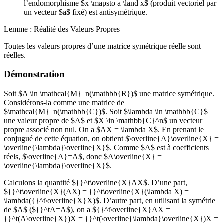
l’endomorphisme $x \mapsto a \land x$ (produit vectoriel par
un vecteur $a$ fixé) est antisymétrique.
Lemme : Réalité des Valeurs Propres
Toutes les valeurs propres d’une matrice symétrique réelle sont
réelles.
Démonstration
Soit $A \in \mathcal{M}_n(\mathbb{R})$ une matrice symétrique.
Considérons-la comme une matrice de
$\mathcal{M}_n(\mathbb{C})$. Soit $\lambda \in \mathbb{C}$
une valeur propre de $A$ et $X \in \mathbb{C}^n$ un vecteur
propre associé non nul. On a $AX = \lambda X$. En prenant le
conjugué de cette équation, on obtient $\overline{A}\overline{X} =
\overline{\lambda}\overline{X}$. Comme $A$ est à coefficients
réels, $\overline{A}=A$, donc $A\overline{X} =
\overline{\lambda}\overline{X}$.
Calculons la quantité ${}^t\overline{X}AX$. D’une part,
${}^t\overline{X}(AX) = {}^t\overline{X}(\lambda X) =
\lambda({}^t\overline{X}X)$. D’autre part, en utilisant la symétrie
de $A$ (${}^tA=A$), on a ${}^t\overline{X}AX =
{}^t(A\overline{X})X = {}^t(\overline{\lambda}\overline{X})X =