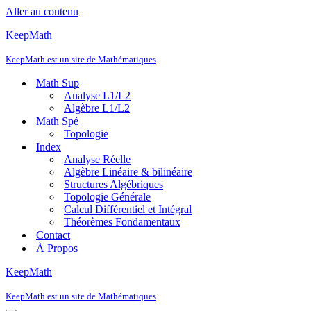
Aller au contenu
KeepMath
KeepMath est un site de Mathématiques
Math Sup
Analyse L1/L2
Algèbre L1/L2
Math Spé
Topologie
Index
Analyse Réelle
Algèbre Linéaire & bilinéaire
Structures Algébriques
Topologie Générale
Calcul Différentiel et Intégral
Théorèmes Fondamentaux
Contact
À Propos
KeepMath
KeepMath est un site de Mathématiques