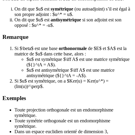
On dit que $u$ est
symétrique
(ou autoadjoint) s’il est égal à
son propre adjoint : $u^* = u$.
On dit que $u$ est
antisymétrique
si son adjoint est son
opposé : $u^* = -u$.
Remarque
Si $\beta$ est une base
orthonormale
de $E$ et $A$ est la
matrice de $u$ dans cette base, alors :
$u$ est symétrique $\iff A$ est une matrice symétrique
(${}^tA = A$).
$u$ est antisymétrique $\iff A$ est une matrice
antisymétrique (${}^tA = -A$).
Si $u$ est symétrique, on a $Ker(u) = Ker(u^*) =
(Im(u))^\perp$.
Exemples
Toute projection orthogonale est un endomorphisme
symétrique.
Toute symétrie orthogonale est un endomorphisme
symétrique.
Dans un espace euclidien orienté de dimension 3,