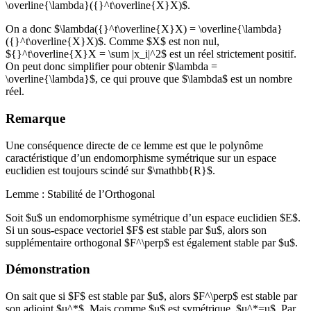
\overline{\lambda}({}^t\overline{X}X)$.
On a donc $\lambda({}^t\overline{X}X) = \overline{\lambda}
({}^t\overline{X}X)$. Comme $X$ est non nul,
${}^t\overline{X}X = \sum |x_i|^2$ est un réel strictement positif.
On peut donc simplifier pour obtenir $\lambda =
\overline{\lambda}$, ce qui prouve que $\lambda$ est un nombre
réel.
Remarque
Une conséquence directe de ce lemme est que le polynôme
caractéristique d’un endomorphisme symétrique sur un espace
euclidien est toujours scindé sur $\mathbb{R}$.
Lemme : Stabilité de l’Orthogonal
Soit $u$ un endomorphisme symétrique d’un espace euclidien $E$.
Si un sous-espace vectoriel $F$ est stable par $u$, alors son
supplémentaire orthogonal $F^\perp$ est également stable par $u$.
Démonstration
On sait que si $F$ est stable par $u$, alors $F^\perp$ est stable par
son adjoint $u^*$. Mais comme $u$ est symétrique, $u^*=u$. Par