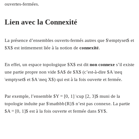
ouvertes-fermées.
Lien avec la Connexité
La présence d’ensembles ouverts-fermés autres que $\emptyset$ et
$X$ est intimement liée à la notion de
connexité
.
En effet, un espace topologique $X$ est dit
non connexe
s’il existe
une partie propre non vide $A$ de $X$ (c’est-à-dire $A \neq
\emptyset$ et $A \neq X$) qui est à la fois ouverte et fermée.
Par exemple, l’ensemble $Y = [0, 1] \cup [2, 3]$ muni de la
topologie induite par $\mathbb{R}$ n’est pas connexe. La partie
$A = [0, 1]$ est à la fois ouverte et fermée dans $Y$.