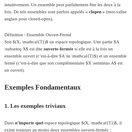
intuitivement. Un ensemble peut parfaitement être les deux à la
fois. De tels ensembles sont parfois appelés
« clopen »
(mot-valise
anglais pour closed-open).
Définition : Ensemble Ouvert-Fermé
Soit $(X, \mathcal{T})$ un espace topologique. Une partie $A
\subseteq X$ est dite
ouverte-fermée
si elle est à la fois un
ensemble ouvert (c’est-à-dire $A \in \mathcal{T}$) et un ensemble
fermé (c’est-à-dire que son complémentaire $X \setminus A$ est
un ouvert).
Exemples Fondamentaux
1. Les exemples triviaux
Dans
n’importe quel
espace topologique $(X, \mathcal{T})$, il
existe toujours au moins deux ensembles ouverts-fermés :