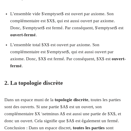
L’ensemble vide $\emptyset$ est ouvert par axiome. Son
complémentaire est $X$, qui est aussi ouvert par axiome.
Donc, $\emptyset$ est fermé. Par conséquent, $\emptyset$ est
ouvert-fermé
.
L’ensemble total $X$ est ouvert par axiome. Son
complémentaire est $\emptyset$, qui est aussi ouvert par
axiome. Donc, $X$ est fermé. Par conséquent, $X$ est
ouvert-
fermé
.
2. La topologie discrète
Dans un espace muni de la
topologie discrète
, toutes les parties
sont des ouverts. Si une partie $A$ est un ouvert, son
complémentaire $X \setminus A$ est aussi une partie de $X$, et
donc un ouvert. Cela signifie que $A$ est également un fermé.
Conclusion : Dans un espace discret,
toutes les parties
sont