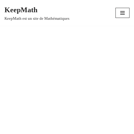
KeepMath
Aller
KeepMath est un site de Mathématiques
au
contenu