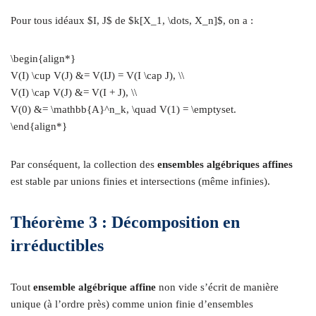
Pour tous idéaux $I, J$ de $k[X_1, \dots, X_n]$, on a :
\begin{align*}
V(I) \cup V(J) &= V(IJ) = V(I \cap J), \\
V(I) \cap V(J) &= V(I + J), \\
V(0) &= \mathbb{A}^n_k, \quad V(1) = \emptyset.
\end{align*}
Par conséquent, la collection des
ensembles algébriques affines
est stable par unions finies et intersections (même infinies).
Théorème 3 : Décomposition en
irréductibles
Tout
ensemble algébrique affine
non vide s’écrit de manière
unique (à l’ordre près) comme union finie d’ensembles