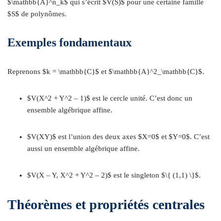
$\mathbb{A}^n_k$ qui s’écrit $V(S)$ pour une certaine famille
$S$ de polynômes.
Exemples fondamentaux
Reprenons $k = \mathbb{C}$ et $\mathbb{A}^2_\mathbb{C}$.
$V(X^2 + Y^2 – 1)$ est le cercle unité. C’est donc un
ensemble algébrique affine.
$V(XY)$ est l’union des deux axes $X=0$ et $Y=0$. C’est
aussi un ensemble algébrique affine.
$V(X – Y, X^2 + Y^2 – 2)$ est le singleton $\{ (1,1) \}$.
Théorèmes et propriétés centrales