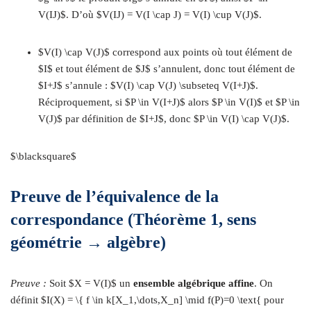
V(IJ)$. D’où $V(IJ) = V(I \cap J) = V(I) \cup V(J)$.
$V(I) \cap V(J)$ correspond aux points où tout élément de
$I$ et tout élément de $J$ s’annulent, donc tout élément de
$I+J$ s’annule : $V(I) \cap V(J) \subseteq V(I+J)$.
Réciproquement, si $P \in V(I+J)$ alors $P \in V(I)$ et $P \in
V(J)$ par définition de $I+J$, donc $P \in V(I) \cap V(J)$.
$\blacksquare$
Preuve de l’équivalence de la
correspondance (Théorème 1, sens
géométrie → algèbre)
Preuve :
Soit $X = V(I)$ un
ensemble algébrique affine
. On
définit $I(X) = \{ f \in k[X_1,\dots,X_n] \mid f(P)=0 \text{ pour