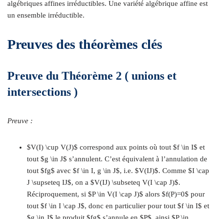
algébriques affines irréductibles. Une variété algébrique affine est
un ensemble irréductible.
Preuves des théorèmes clés
Preuve du Théorème 2 ( unions et
intersections )
Preuve :
$V(I) \cup V(J)$ correspond aux points où tout $f \in I$ et
tout $g \in J$ s’annulent. C’est équivalent à l’annulation de
tout $fg$ avec $f \in I, g \in J$, i.e. $V(IJ)$. Comme $I \cap
J \supseteq IJ$, on a $V(IJ) \subseteq V(I \cap J)$.
Réciproquement, si $P \in V(I \cap J)$ alors $f(P)=0$ pour
tout $f \in I \cap J$, donc en particulier pour tout $f \in I$ et
$g \in J$ le produit $fg$ s’annule en $P$, ainsi $P \in