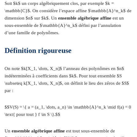
Soit $k$ un corps algébriquement clos, par exemple $k =
\mathbb{C}$. On considère l’espace affine $\mathbb{A}^n_k$ de
dimension $n$ sur $k$. Un
ensemble algébrique affine
est un
sous-ensemble de $\mathbb{A}^n_k$ défini par l’annulation
d’une famille de polynômes.
Définition rigoureuse
On note $k[X_1, \dots, X_n]$ l’anneau des polynômes en $n$
indéterminées à coefficients dans $k$. Pour tout ensemble $S
\subseteq k[X_1, \dots, X_n]$, on définit le lieu des zéros de $S$
par :
$$V(S) = \{ a = (a_1, \dots, a_n) \in \mathbb{A}^n_k \mid f(a) = 0
\text{ pour tout } f \in S \}.$$
Un
ensemble algébrique affine
est tout sous-ensemble de