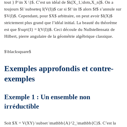
tout } P \in X \}$. C’est un idéal de $k[X_1,\dots,X_n]$. On a
toujours $I \subseteq I(V(I))$ car si $f \in I$ alors $f$ s’annule sur
$V(I)$. Cependant, pour $X$ arbitraire, on peut avoir $I(X)$
strictement plus grand que l’idéal initial. La beauté du théorème
est que $\sqrt{I} = I(V(I))$. Ceci découle du Nullstellensatz de
Hilbert, pierre angulaire de la géométrie algébrique classique.
$\blacksquare$
Exemples approfondis et contre-
exemples
Exemple 1 : Un ensemble non
irréductible
Soit $X = V(XY) \subset \mathbb{A}^2_\mathbb{C}$. C’est la