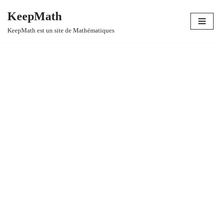
KeepMath
Aller
KeepMath est un site de Mathématiques
au
contenu