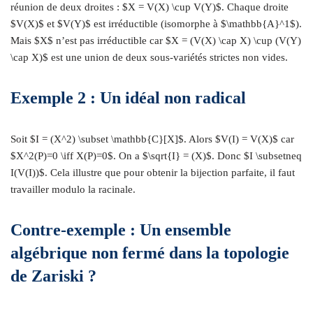
réunion de deux droites : $X = V(X) \cup V(Y)$. Chaque droite
$V(X)$ et $V(Y)$ est irréductible (isomorphe à $\mathbb{A}^1$).
Mais $X$ n’est pas irréductible car $X = (V(X) \cap X) \cup (V(Y)
\cap X)$ est une union de deux sous-variétés strictes non vides.
Exemple 2 : Un idéal non radical
Soit $I = (X^2) \subset \mathbb{C}[X]$. Alors $V(I) = V(X)$ car
$X^2(P)=0 \iff X(P)=0$. On a $\sqrt{I} = (X)$. Donc $I \subsetneq
I(V(I))$. Cela illustre que pour obtenir la bijection parfaite, il faut
travailler modulo la racinale.
Contre-exemple : Un ensemble
algébrique non fermé dans la topologie
de Zariski ?