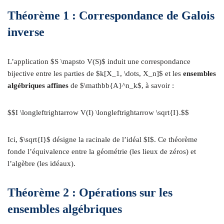
Théorème 1 : Correspondance de Galois
inverse
L’application $S \mapsto V(S)$ induit une correspondance
bijective entre les parties de $k[X_1, \dots, X_n]$ et les
ensembles
algébriques affines
de $\mathbb{A}^n_k$, à savoir :
$$I \longleftrightarrow V(I) \longleftrightarrow \sqrt{I}.$$
Ici, $\sqrt{I}$ désigne la racinale de l’idéal $I$. Ce théorème
fonde l’équivalence entre la géométrie (les lieux de zéros) et
l’algèbre (les idéaux).
Théorème 2 : Opérations sur les
ensembles algébriques