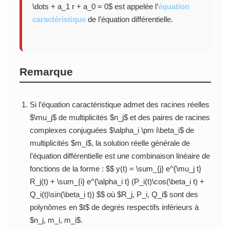
\dots + a_1 r + a_0 = 0$ est appelée l’
équation
caractéristique
de l’équation différentielle.
Remarque
Si l’équation caractéristique admet des racines réelles
$\mu_j$ de multiplicités $n_j$ et des paires de racines
complexes conjuguées $\alpha_i \pm i\beta_i$ de
multiplicités $m_i$, la solution réelle générale de
l’équation différentielle est une combinaison linéaire de
fonctions de la forme : $$ y(t) = \sum_{j} e^{\mu_j t}
R_j(t) + \sum_{i} e^{\alpha_i t} (P_i(t)\cos(\beta_i t) +
Q_i(t)\sin(\beta_i t)) $$ où $R_j, P_i, Q_i$ sont des
polynômes en $t$ de degrés respectifs inférieurs à
$n_j, m_i, m_i$.