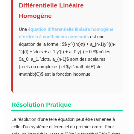
Différentielle Linéaire
Homogène
Une
équation différentielle linéaire homogène
d’ordre n à coefficients constants
est une
équation de la forme : $$ y^{(n)}(t) + a_{n-1}y^{(n-
1)}(t) + \dots + a_1 y'(t) + a_0 y(t) = 0 $$ où les
$a_0, a_1, \dots, a_{n-1}$ sont des scalaires
(réels ou complexes) et $y: \mathbb{R} \to
\mathbb{C}$ est la fonction inconnue.
Résolution Pratique
La résolution d’une telle équation peut être ramenée à
celle d’un système différentiel du premier ordre. Pour