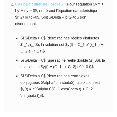
Cas particulier de l’ordre 2 :
Pour l’équation $y » +
by’ + cy = 0$, on résout l’équation caractéristique
$r^2+br+c=0$. Soit $\Delta = b^2-4c$ son
discriminant.
Si $\Delta > 0$ (deux racines réelles distinctes
$r_1, r_2$), la solution est $y(t) = C_1 e^{r_1 t} +
C_2 e^{r_2 t}$.
Si $\Delta = 0$ (une racine réelle double $r_0$), la
solution est $y(t) = (C_1 t + C_2) e^{r_0 t}$.
Si $\Delta < 0$ (deux racines complexes
conjuguées $\alpha \pm i\beta$), la solution est
$y(t) = e^{\alpha t}(C_1 \cos(\beta t) + C_2
\sin(\beta t))$.