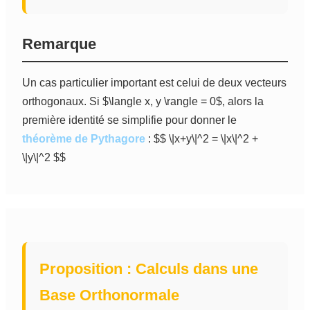
Remarque
Un cas particulier important est celui de deux vecteurs
orthogonaux. Si $\langle x, y \rangle = 0$, alors la
première identité se simplifie pour donner le
théorème de Pythagore
: $$ \|x+y\|^2 = \|x\|^2 +
\|y\|^2 $$
Proposition : Calculs dans une
Base Orthonormale