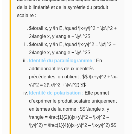
de la bilinéarité et de la symétrie du produit
scalaire :
$\forall x, y \in E, \quad \|x+y\|^2 = \|x\|^2 +
2\langle x, y \rangle + \|y\|^2$
$\forall x, y \in E, \quad \|x-y\|^2 = \|x\|^2 –
2\langle x, y \rangle + \|y\|^2$
Identité du parallélogramme :
En
additionnant les deux identités
précédentes, on obtient : $$ \|x+y\|^2 + \|x-
y\|^2 = 2(\|x\|^2 + \|y\|^2) $$
Identité de polarisation :
Elle permet
d’exprimer le produit scalaire uniquement
en termes de la norme : $$ \langle x, y
\rangle = \frac{1}{2}(\|x+y\|^2 – \|x\|^2 –
\|y\|^2) = \frac{1}{4}(\|x+y\|^2 – \|x-y\|^2) $$