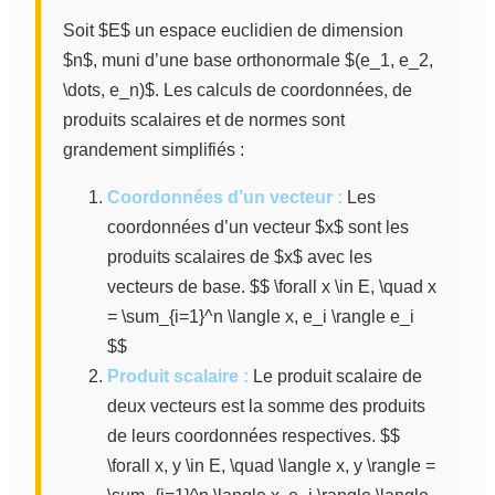
Soit $E$ un espace euclidien de dimension
$n$, muni d’une base orthonormale $(e_1, e_2,
\dots, e_n)$. Les calculs de coordonnées, de
produits scalaires et de normes sont
grandement simplifiés :
Coordonnées d’un vecteur :
Les
coordonnées d’un vecteur $x$ sont les
produits scalaires de $x$ avec les
vecteurs de base. $$ \forall x \in E, \quad x
= \sum_{i=1}^n \langle x, e_i \rangle e_i
$$
Produit scalaire :
Le produit scalaire de
deux vecteurs est la somme des produits
de leurs coordonnées respectives. $$
\forall x, y \in E, \quad \langle x, y \rangle =