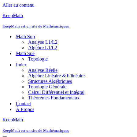
Aller au contenu
KeepMath
KeepMath est un site de Mathématiques
Math Sup
Analyse L1/L2
Algèbre L1/L2
Math Spé
Topologie
Index
Analyse Réelle
Algèbre Linéaire & bilinéaire
Structures Algébriques
Topologie Générale
Calcul Différentiel et Intégral
Théorèmes Fondamentaux
Contact
À Propos
KeepMath
KeepMath est un site de Mathématiques