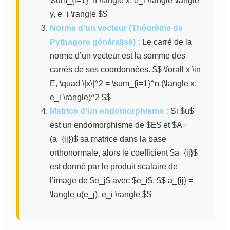
\sum_{i=1}^n \langle x, e_i \rangle \langle
y, e_i \rangle $$
Norme d’un vecteur (Théorème de
Pythagore généralisé) :
Le carré de la
norme d’un vecteur est la somme des
carrés de ses coordonnées. $$ \forall x \in
E, \quad \|x\|^2 = \sum_{i=1}^n (\langle x,
e_i \rangle)^2 $$
Matrice d’un endomorphisme :
Si $u$
est un endomorphisme de $E$ et $A=
(a_{ij})$ sa matrice dans la base
orthonormale, alors le coefficient $a_{ij}$
est donné par le produit scalaire de
l’image de $e_j$ avec $e_i$. $$ a_{ij} =
\langle u(e_j), e_i \rangle $$