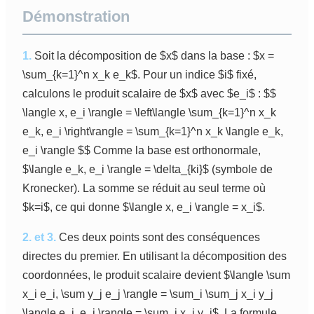
Démonstration
1.
Soit la décomposition de $x$ dans la base : $x =
\sum_{k=1}^n x_k e_k$. Pour un indice $i$ fixé,
calculons le produit scalaire de $x$ avec $e_i$ : $$
\langle x, e_i \rangle = \left\langle \sum_{k=1}^n x_k
e_k, e_i \right\rangle = \sum_{k=1}^n x_k \langle e_k,
e_i \rangle $$ Comme la base est orthonormale,
$\langle e_k, e_i \rangle = \delta_{ki}$ (symbole de
Kronecker). La somme se réduit au seul terme où
$k=i$, ce qui donne $\langle x, e_i \rangle = x_i$.
2. et 3.
Ces deux points sont des conséquences
directes du premier. En utilisant la décomposition des
coordonnées, le produit scalaire devient $\langle \sum
x_i e_i, \sum y_j e_j \rangle = \sum_i \sum_j x_i y_j
\langle e_i, e_j \rangle = \sum_i x_i y_i$. La formule