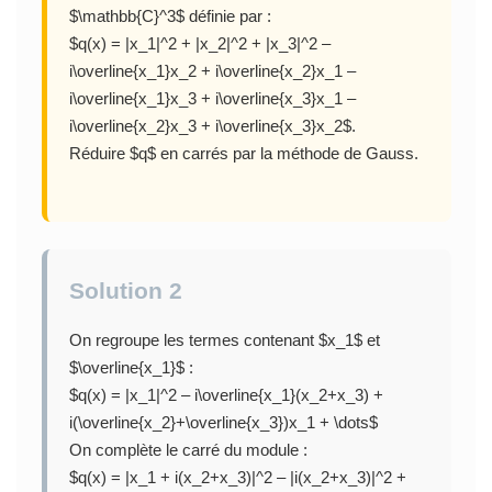
$\mathbb{C}^3$ définie par :
$q(x) = |x_1|^2 + |x_2|^2 + |x_3|^2 –
i\overline{x_1}x_2 + i\overline{x_2}x_1 –
i\overline{x_1}x_3 + i\overline{x_3}x_1 –
i\overline{x_2}x_3 + i\overline{x_3}x_2$.
Réduire $q$ en carrés par la méthode de Gauss.
Solution 2
On regroupe les termes contenant $x_1$ et
$\overline{x_1}$ :
$q(x) = |x_1|^2 – i\overline{x_1}(x_2+x_3) +
i(\overline{x_2}+\overline{x_3})x_1 + \dots$
On complète le carré du module :
$q(x) = |x_1 + i(x_2+x_3)|^2 – |i(x_2+x_3)|^2 +