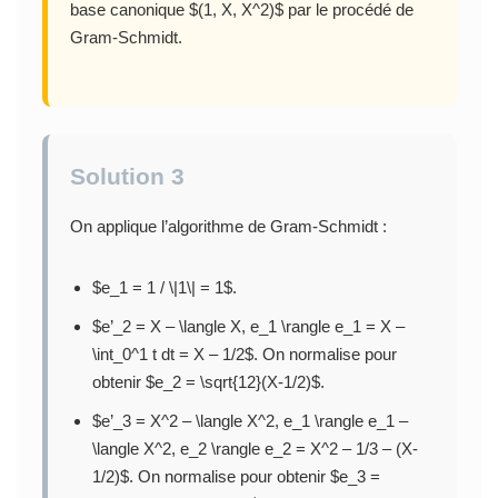
base canonique $(1, X, X^2)$ par le procédé de
Gram-Schmidt.
Solution 3
On applique l’algorithme de Gram-Schmidt :
$e_1 = 1 / \|1\| = 1$.
$e’_2 = X – \langle X, e_1 \rangle e_1 = X –
\int_0^1 t dt = X – 1/2$. On normalise pour
obtenir $e_2 = \sqrt{12}(X-1/2)$.
$e’_3 = X^2 – \langle X^2, e_1 \rangle e_1 –
\langle X^2, e_2 \rangle e_2 = X^2 – 1/3 – (X-
1/2)$. On normalise pour obtenir $e_3 =