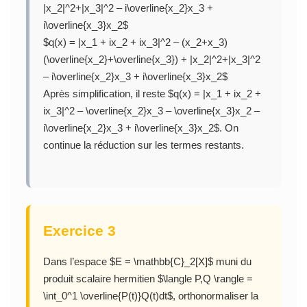
|x_2|^2+|x_3|^2 – i\overline{x_2}x_3 +
i\overline{x_3}x_2$
$q(x) = |x_1 + ix_2 + ix_3|^2 – (x_2+x_3)
(\overline{x_2}+\overline{x_3}) + |x_2|^2+|x_3|^2
– i\overline{x_2}x_3 + i\overline{x_3}x_2$
Après simplification, il reste $q(x) = |x_1 + ix_2 +
ix_3|^2 – \overline{x_2}x_3 – \overline{x_3}x_2 –
i\overline{x_2}x_3 + i\overline{x_3}x_2$. On
continue la réduction sur les termes restants.
Exercice 3
Dans l’espace $E = \mathbb{C}_2[X]$ muni du
produit scalaire hermitien $\langle P,Q \rangle =
\int_0^1 \overline{P(t)}Q(t)dt$, orthonormaliser la