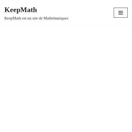
KeepMath
Aller
KeepMath est un site de Mathématiques
au
contenu