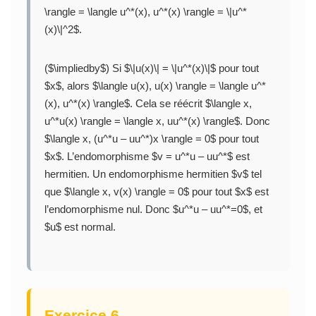
\rangle = \langle u^*(x), u^*(x) \rangle = \|u^*
(x)\|^2$.
($\impliedby$) Si $\|u(x)\| = \|u^*(x)\|$ pour tout
$x$, alors $\langle u(x), u(x) \rangle = \langle u^*
(x), u^*(x) \rangle$. Cela se réécrit $\langle x,
u^*u(x) \rangle = \langle x, uu^*(x) \rangle$. Donc
$\langle x, (u^*u – uu^*)x \rangle = 0$ pour tout
$x$. L’endomorphisme $v = u^*u – uu^*$ est
hermitien. Un endomorphisme hermitien $v$ tel
que $\langle x, v(x) \rangle = 0$ pour tout $x$ est
l’endomorphisme nul. Donc $u^*u – uu^*=0$, et
$u$ est normal.
Exercice 6