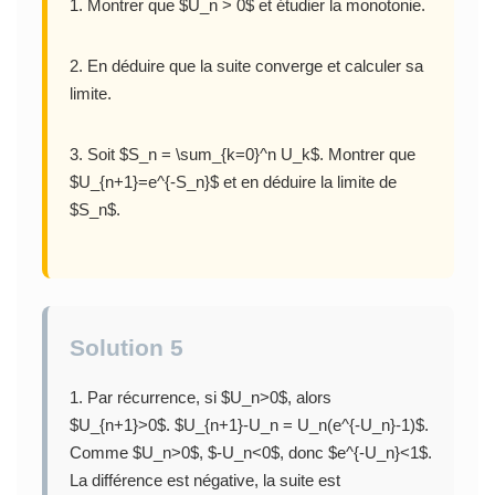
1. Montrer que $U_n > 0$ et étudier la monotonie.
2. En déduire que la suite converge et calculer sa
limite.
3. Soit $S_n = \sum_{k=0}^n U_k$. Montrer que
$U_{n+1}=e^{-S_n}$ et en déduire la limite de
$S_n$.
Solution 5
1. Par récurrence, si $U_n>0$, alors
$U_{n+1}>0$. $U_{n+1}-U_n = U_n(e^{-U_n}-1)$.
Comme $U_n>0$, $-U_n<0$, donc $e^{-U_n}<1$.
La différence est négative, la suite est