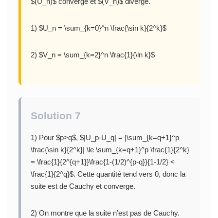
$(U_n)$ converge et $(V_n)$ diverge.
1) $U_n = \sum_{k=0}^n \frac{\sin k}{2^k}$
2) $V_n = \sum_{k=2}^n \frac{1}{\ln k}$
Solution 7
1) Pour $p>q$, $|U_p-U_q| = |\sum_{k=q+1}^p
\frac{\sin k}{2^k}| \le \sum_{k=q+1}^p \frac{1}{2^k}
= \frac{1}{2^{q+1}}\frac{1-(1/2)^{p-q}}{1-1/2} <
\frac{1}{2^q}$. Cette quantité tend vers 0, donc la
suite est de Cauchy et converge.
2) On montre que la suite n’est pas de Cauchy.