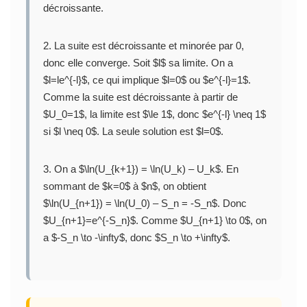
décroissante.
2. La suite est décroissante et minorée par 0,
donc elle converge. Soit $l$ sa limite. On a
$l=le^{-l}$, ce qui implique $l=0$ ou $e^{-l}=1$.
Comme la suite est décroissante à partir de
$U_0=1$, la limite est $\le 1$, donc $e^{-l} \neq 1$
si $l \neq 0$. La seule solution est $l=0$.
3. On a $\ln(U_{k+1}) = \ln(U_k) – U_k$. En
sommant de $k=0$ à $n$, on obtient
$\ln(U_{n+1}) = \ln(U_0) – S_n = -S_n$. Donc
$U_{n+1}=e^{-S_n}$. Comme $U_{n+1} \to 0$, on
a $-S_n \to -\infty$, donc $S_n \to +\infty$.