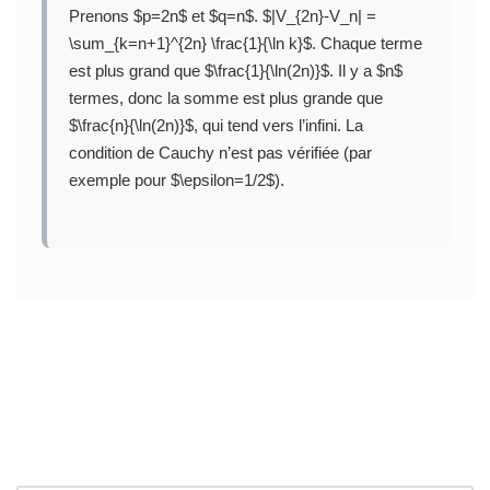
Prenons $p=2n$ et $q=n$. $|V_{2n}-V_n| =
\sum_{k=n+1}^{2n} \frac{1}{\ln k}$. Chaque terme
est plus grand que $\frac{1}{\ln(2n)}$. Il y a $n$
termes, donc la somme est plus grande que
$\frac{n}{\ln(2n)}$, qui tend vers l’infini. La
condition de Cauchy n’est pas vérifiée (par
exemple pour $\epsilon=1/2$).