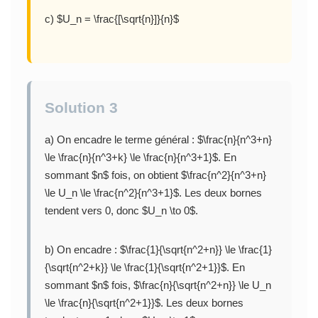
c) $U_n = \frac{[\sqrt{n}]}{n}$
Solution 3
a) On encadre le terme général : $\frac{n}{n^3+n}
\le \frac{n}{n^3+k} \le \frac{n}{n^3+1}$. En
sommant $n$ fois, on obtient $\frac{n^2}{n^3+n}
\le U_n \le \frac{n^2}{n^3+1}$. Les deux bornes
tendent vers 0, donc $U_n \to 0$.
b) On encadre : $\frac{1}{\sqrt{n^2+n}} \le \frac{1}
{\sqrt{n^2+k}} \le \frac{1}{\sqrt{n^2+1}}$. En
sommant $n$ fois, $\frac{n}{\sqrt{n^2+n}} \le U_n
\le \frac{n}{\sqrt{n^2+1}}$. Les deux bornes