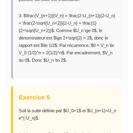
3. $\frac{V_{n+1}}{V_n} = \frac{2-U_{n+1}}{2-U_n}
= \frac{2-\sqrt{U_n+2}}{2-U_n} = \frac{1}
{2+\sqrt{U_n+2}}$. Comme $U_n \ge 0$, le
dénominateur est $\ge 2+\sqrt{2} > 2$, donc le
rapport est $\le 1/2$. Par récurrence, $0 < V_n \le
V_0 (1/2)^n = 2(1/2)^n$. Par encadrement, $V_n
\to 0$. Donc $U_n \to 2$.
Exercice 5
Soit la suite définie par $U_0=1$ et $U_{n+1}=U_n
e^{-U_n}$.