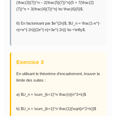
(\frac{3}{7})^n – 2(\frac{5}{7})^n}{5 + 7(\frac{2}
{7})^n + 3(\frac{4}{7})^n} \to \frac{6}{5}$.
6) En factorisant par $e^{2n}$, $U_n = \frac{1-e^{-
n}+e^{-2n}}{2e^{-n}+3e^{-2n}} \to +\infty$.
Exercice 3
En utilisant le théorème d’encadrement, trouver la
limite des suites :
a) $U_n = \sum_{k=1}^n \frac{n}{n^3+k}$
b) $U_n = \sum_{k=1}^n \frac{1}{\sqrt{n^2+k}}$