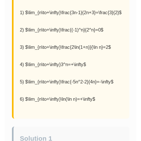
1) $\lim_{n\to+\infty}\frac{3n-1}{2n+3}=\frac{3}{2}$
2) $\lim_{n\to+\infty}\frac{(-1)^n}{2^n}=0$
3) $\lim_{n\to+\infty}\frac{2\ln(1+n)}{\ln n}=2$
4) $\lim_{n\to+\infty}3^n=+\infty$
5) $\lim_{n\to+\infty}\frac{-5n^2-2}{4n}=-\infty$
6) $\lim_{n\to+\infty}\ln(\ln n)=+\infty$
Solution 1