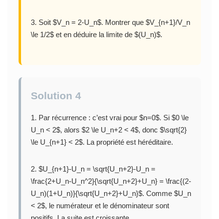
3. Soit $V_n = 2-U_n$. Montrer que $V_{n+1}/V_n
\le 1/2$ et en déduire la limite de $(U_n)$.
Solution 4
1. Par récurrence : c’est vrai pour $n=0$. Si $0 \le
U_n < 2$, alors $2 \le U_n+2 < 4$, donc $\sqrt{2}
\le U_{n+1} < 2$. La propriété est héréditaire.
2. $U_{n+1}-U_n = \sqrt{U_n+2}-U_n =
\frac{2+U_n-U_n^2}{\sqrt{U_n+2}+U_n} = \frac{(2-
U_n)(1+U_n)}{\sqrt{U_n+2}+U_n}$. Comme $U_n
< 2$, le numérateur et le dénominateur sont
positifs. La suite est croissante.