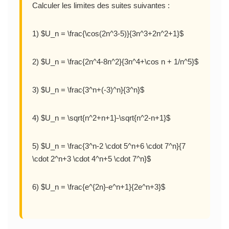
Calculer les limites des suites suivantes :
1) $U_n = \frac{\cos(2n^3-5)}{3n^3+2n^2+1}$
2) $U_n = \frac{2n^4-8n^2}{3n^4+\cos n + 1/n^5}$
3) $U_n = \frac{3^n+(-3)^n}{3^n}$
4) $U_n = \sqrt{n^2+n+1}-\sqrt{n^2-n+1}$
5) $U_n = \frac{3^n-2 \cdot 5^n+6 \cdot 7^n}{7
\cdot 2^n+3 \cdot 4^n+5 \cdot 7^n}$
6) $U_n = \frac{e^{2n}-e^n+1}{2e^n+3}$