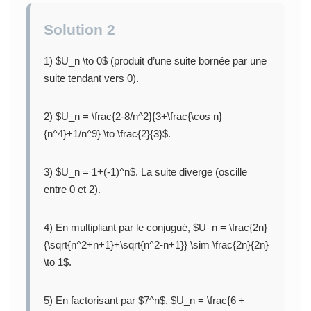
Solution 2
1) $U_n \to 0$ (produit d’une suite bornée par une
suite tendant vers 0).
2) $U_n = \frac{2-8/n^2}{3+\frac{\cos n}
{n^4}+1/n^9} \to \frac{2}{3}$.
3) $U_n = 1+(-1)^n$. La suite diverge (oscille
entre 0 et 2).
4) En multipliant par le conjugué, $U_n = \frac{2n}
{\sqrt{n^2+n+1}+\sqrt{n^2-n+1}} \sim \frac{2n}{2n}
\to 1$.
5) En factorisant par $7^n$, $U_n = \frac{6 +