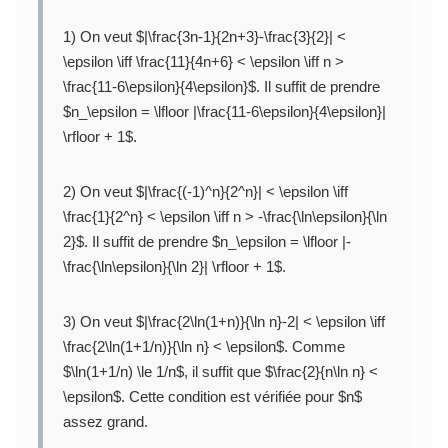
1) On veut $|\frac{3n-1}{2n+3}-\frac{3}{2}| <
\epsilon \iff \frac{11}{4n+6} < \epsilon \iff n >
\frac{11-6\epsilon}{4\epsilon}$. Il suffit de prendre
$n_\epsilon = \lfloor |\frac{11-6\epsilon}{4\epsilon}|
\rfloor + 1$.
2) On veut $|\frac{(-1)^n}{2^n}| < \epsilon \iff
\frac{1}{2^n} < \epsilon \iff n > -\frac{\ln\epsilon}{\ln
2}$. Il suffit de prendre $n_\epsilon = \lfloor |-
\frac{\ln\epsilon}{\ln 2}| \rfloor + 1$.
3) On veut $|\frac{2\ln(1+n)}{\ln n}-2| < \epsilon \iff
\frac{2\ln(1+1/n)}{\ln n} < \epsilon$. Comme
$\ln(1+1/n) \le 1/n$, il suffit que $\frac{2}{n\ln n} <
\epsilon$. Cette condition est vérifiée pour $n$
assez grand.