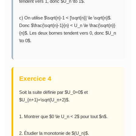
tendent vers 1, donc $U_n \to 1$.
c) On utilise $\sqrt{n}-1 < [\sqrt{n}] \le \sqrt{n}$.
Donc $\frac{\sqrt{n}-1}{n} < U_n \le \frac{\sqrt{n}}
{n}$. Les deux bornes tendent vers 0, donc $U_n
\to 0$.
Exercice 4
Soit la suite définie par $U_0=0$ et
$U_{n+1}=\sqrt{U_n+2}$.
1. Montrer que $0 \le U_n < 2$ pour tout $n$.
2. Étudier la monotonie de $(U_n)$.