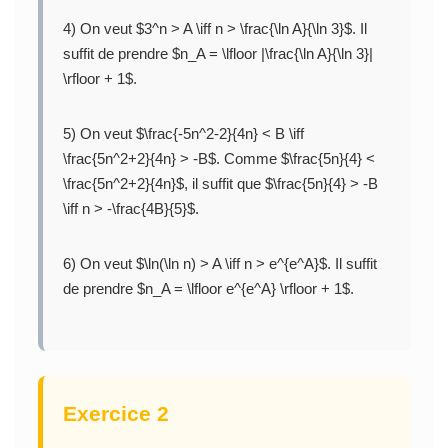
4) On veut $3^n > A \iff n > \frac{\ln A}{\ln 3}$. Il
suffit de prendre $n_A = \lfloor |\frac{\ln A}{\ln 3}|
\rfloor + 1$.
5) On veut $\frac{-5n^2-2}{4n} < B \iff
\frac{5n^2+2}{4n} > -B$. Comme $\frac{5n}{4} <
\frac{5n^2+2}{4n}$, il suffit que $\frac{5n}{4} > -B
\iff n > -\frac{4B}{5}$.
6) On veut $\ln(\ln n) > A \iff n > e^{e^A}$. Il suffit
de prendre $n_A = \lfloor e^{e^A} \rfloor + 1$.
Exercice 2