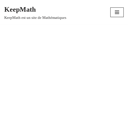
KeepMath
Aller
KeepMath est un site de Mathématiques
au
contenu