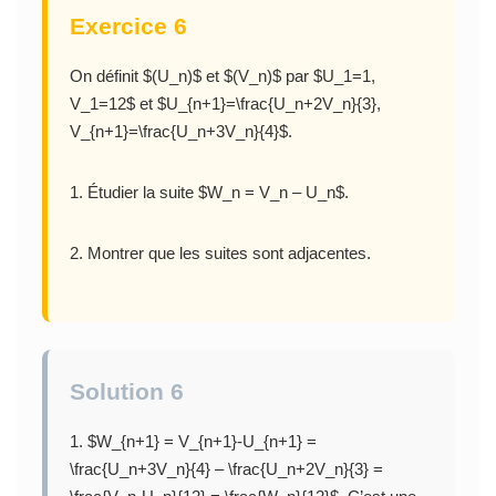
Exercice 6
On définit $(U_n)$ et $(V_n)$ par $U_1=1,
V_1=12$ et $U_{n+1}=\frac{U_n+2V_n}{3},
V_{n+1}=\frac{U_n+3V_n}{4}$.
1. Étudier la suite $W_n = V_n – U_n$.
2. Montrer que les suites sont adjacentes.
Solution 6
1. $W_{n+1} = V_{n+1}-U_{n+1} =
\frac{U_n+3V_n}{4} – \frac{U_n+2V_n}{3} =