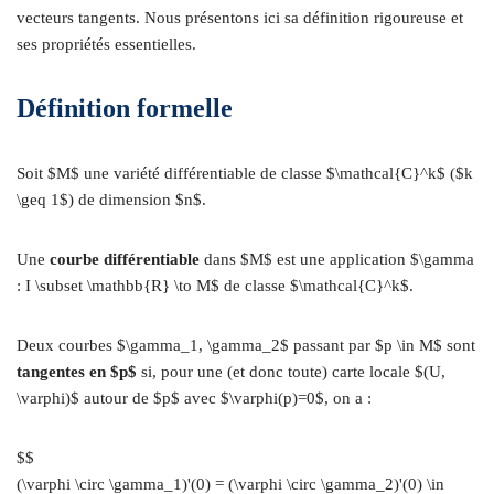
vecteurs tangents. Nous présentons ici sa définition rigoureuse et
ses propriétés essentielles.
Définition formelle
Soit $M$ une variété différentiable de classe $\mathcal{C}^k$ ($k
\geq 1$) de dimension $n$.
Une
courbe différentiable
dans $M$ est une application $\gamma
: I \subset \mathbb{R} \to M$ de classe $\mathcal{C}^k$.
Deux courbes $\gamma_1, \gamma_2$ passant par $p \in M$ sont
tangentes en $p$
si, pour une (et donc toute) carte locale $(U,
\varphi)$ autour de $p$ avec $\varphi(p)=0$, on a :
$$
(\varphi \circ \gamma_1)'(0) = (\varphi \circ \gamma_2)'(0) \in