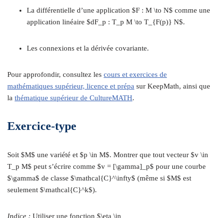
La différentielle d’une application $F : M \to N$ comme une
application linéaire $dF_p : T_p M \to T_{F(p)} N$.
Les connexions et la dérivée covariante.
Pour approfondir, consultez les
cours et exercices de
mathématiques supérieur, licence et prépa
sur KeepMath, ainsi que
la
thématique supérieur de CultureMATH
.
Exercice-type
Soit $M$ une variété et $p \in M$. Montrer que tout vecteur $v \in
T_p M$ peut s’écrire comme $v = [\gamma]_p$ pour une courbe
$\gamma$ de classe $\mathcal{C}^\infty$ (même si $M$ est
seulement $\mathcal{C}^k$).
Indice :
Utiliser une fonction $\eta \in