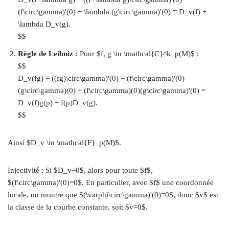
(f\circ\gamma)'(0) + \lambda (g\circ\gamma)'(0) = D_v(f) +
\lambda D_v(g).
$$
Règle de Leibniz :
Pour $f, g \in \mathcal{C}^k_p(M)$ :
$$
D_v(fg) = ((fg)\circ\gamma)'(0) = (f\circ\gamma)'(0)
(g\circ\gamma)(0) + (f\circ\gamma)(0)(g\circ\gamma)'(0) =
D_v(f)g(p) + f(p)D_v(g).
$$
Ainsi $D_v \in \mathcal{F}_p(M)$.
Injectivité : Si $D_v=0$, alors pour toute $f$,
$(f\circ\gamma)'(0)=0$. En particulier, avec $f$ une coordonnée
locale, on montre que $(\varphi\circ\gamma)'(0)=0$, donc $v$ est
la classe de la courbe constante, soit $v=0$.