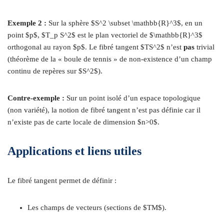
Exemple 2 :
Sur la sphère $S^2 \subset \mathbb{R}^3$, en un
point $p$, $T_p S^2$ est le plan vectoriel de $\mathbb{R}^3$
orthogonal au rayon $p$. Le fibré tangent $TS^2$ n’est
pas
trivial
(théorème de la « boule de tennis » de non-existence d’un champ
continu de repères sur $S^2$).
Contre-exemple :
Sur un point isolé d’un espace topologique
(non variété), la notion de fibré tangent n’est pas définie car il
n’existe pas de carte locale de dimension $n>0$.
Applications et liens utiles
Le fibré tangent permet de définir :
Les champs de vecteurs (sections de $TM$).