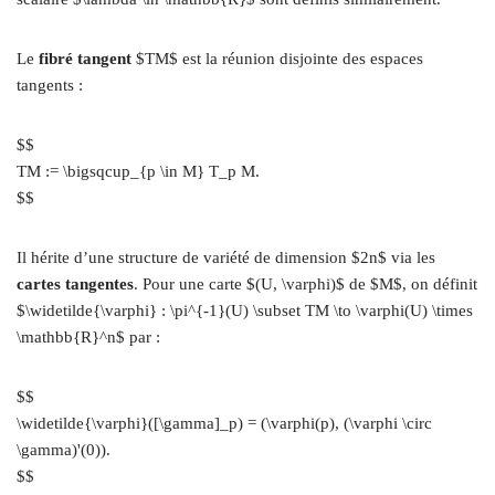
Le
fibré tangent
$TM$ est la réunion disjointe des espaces
tangents :
$$
TM := \bigsqcup_{p \in M} T_p M.
$$
Il hérite d’une structure de variété de dimension $2n$ via les
cartes tangentes
. Pour une carte $(U, \varphi)$ de $M$, on définit
$\widetilde{\varphi} : \pi^{-1}(U) \subset TM \to \varphi(U) \times
\mathbb{R}^n$ par :
$$
\widetilde{\varphi}([\gamma]_p) = (\varphi(p), (\varphi \circ
\gamma)'(0)).
$$