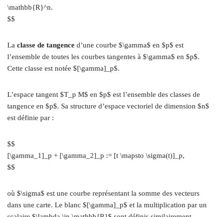
\mathbb{R}^n.
$$
La
classe de tangence
d’une courbe $\gamma$ en $p$ est
l’ensemble de toutes les courbes tangentes à $\gamma$ en $p$.
Cette classe est notée $[\gamma]_p$.
L’espace tangent $T_p M$ en $p$ est l’ensemble des classes de
tangence en $p$. Sa structure d’espace vectoriel de dimension $n$
est définie par :
$$
[\gamma_1]_p + [\gamma_2]_p := [t \mapsto \sigma(t)]_p,
$$
où $\sigma$ est une courbe représentant la somme des vecteurs
dans une carte. Le blanc $[\gamma]_p$ et la multiplication par un
scalaire $\lambda \in \mathbb{R}$ sont définis similairement.