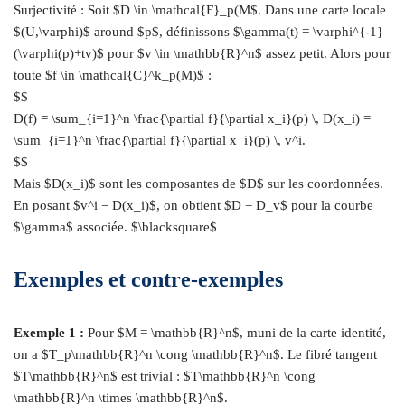
Surjectivité : Soit $D \in \mathcal{F}_p(M$. Dans une carte locale
$(U,\varphi)$ around $p$, définissons $\gamma(t) = \varphi^{-1}
(\varphi(p)+tv)$ pour $v \in \mathbb{R}^n$ assez petit. Alors pour
toute $f \in \mathcal{C}^k_p(M)$ :
$$
D(f) = \sum_{i=1}^n \frac{\partial f}{\partial x_i}(p) \, D(x_i) =
\sum_{i=1}^n \frac{\partial f}{\partial x_i}(p) \, v^i.
$$
Mais $D(x_i)$ sont les composantes de $D$ sur les coordonnées.
En posant $v^i = D(x_i)$, on obtient $D = D_v$ pour la courbe
$\gamma$ associée. $\blacksquare$
Exemples et contre-exemples
Exemple 1 :
Pour $M = \mathbb{R}^n$, muni de la carte identité,
on a $T_p\mathbb{R}^n \cong \mathbb{R}^n$. Le fibré tangent
$T\mathbb{R}^n$ est trivial : $T\mathbb{R}^n \cong
\mathbb{R}^n \times \mathbb{R}^n$.