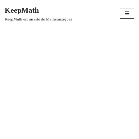
KeepMath
Aller
KeepMath est un site de Mathématiques
au
contenu