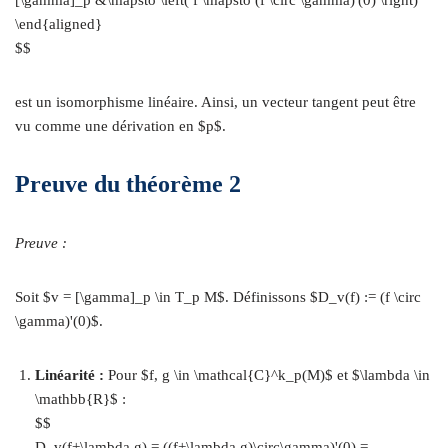
[\gamma]_p &\mapsto \left( f \mapsto (f \circ \gamma)'(0) \right)
\end{aligned}
$$
est un isomorphisme linéaire. Ainsi, un vecteur tangent peut être
vu comme une dérivation en $p$.
Preuve du théorème 2
Preuve :
Soit $v = [\gamma]_p \in T_p M$. Définissons $D_v(f) := (f \circ
\gamma)'(0)$.
Linéarité :
Pour $f, g \in \mathcal{C}^k_p(M)$ et $\lambda \in
\mathbb{R}$ :
$$
D_v(f+\lambda g) = ((f+\lambda g)\circ\gamma)'(0) =