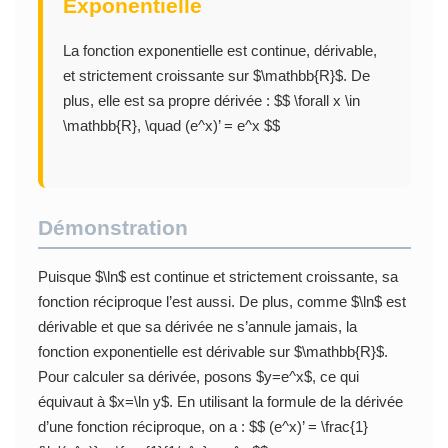
Exponentielle
La fonction exponentielle est continue, dérivable,
et strictement croissante sur $\mathbb{R}$. De
plus, elle est sa propre dérivée : $$ \forall x \in
\mathbb{R}, \quad (e^x)’ = e^x $$
Démonstration
Puisque $\ln$ est continue et strictement croissante, sa
fonction réciproque l’est aussi. De plus, comme $\ln$ est
dérivable et que sa dérivée ne s’annule jamais, la
fonction exponentielle est dérivable sur $\mathbb{R}$.
Pour calculer sa dérivée, posons $y=e^x$, ce qui
équivaut à $x=\ln y$. En utilisant la formule de la dérivée
d’une fonction réciproque, on a : $$ (e^x)’ = \frac{1}