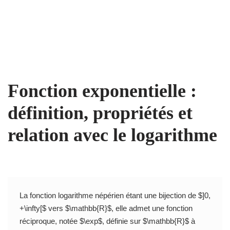
Fonction exponentielle :
définition, propriétés et
relation avec le logarithme
La fonction logarithme népérien étant une bijection de $]0,
+\infty[$ vers $\mathbb{R}$, elle admet une fonction
réciproque, notée $\exp$, définie sur $\mathbb{R}$ à