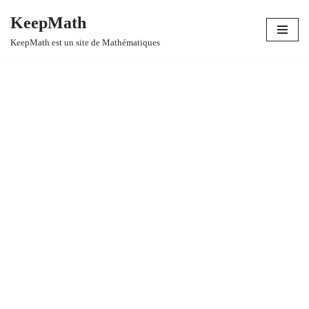
KeepMath
Aller
KeepMath est un site de Mathématiques
au
contenu