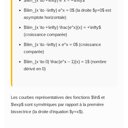
$\lim_{x \to +\infty} e^x = +\infty$
$\lim_{x \to -\infty} e^x = 0$ (la droite $y=0$ est
asymptote horizontale)
$\lim_{x \to +\infty} \frac{e^x}{x} = +\infty$
(croissance comparée)
$\lim_{x \to -\infty} x e^x = 0$ (croissance
comparée)
$\lim_{x \to 0} \frac{e^x – 1}{x} = 1$ (nombre
dérivé en 0)
Les courbes représentatives des fonctions $\ln$ et
$\exp$ sont symétriques par rapport à la première
bissectrice (la droite d’équation $y=x$).