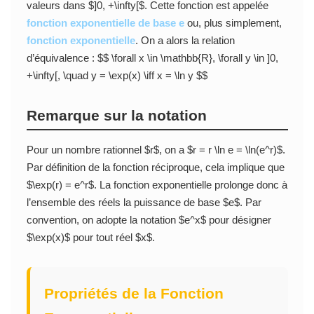
valeurs dans $]0, +\infty[$. Cette fonction est appelée
fonction exponentielle de base e
ou, plus simplement,
fonction exponentielle
. On a alors la relation
d’équivalence : $$ \forall x \in \mathbb{R}, \forall y \in ]0,
+\infty[, \quad y = \exp(x) \iff x = \ln y $$
Remarque sur la notation
Pour un nombre rationnel $r$, on a $r = r \ln e = \ln(e^r)$.
Par définition de la fonction réciproque, cela implique que
$\exp(r) = e^r$. La fonction exponentielle prolonge donc à
l’ensemble des réels la puissance de base $e$. Par
convention, on adopte la notation $e^x$ pour désigner
$\exp(x)$ pour tout réel $x$.
Propriétés de la Fonction