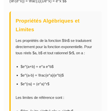
{\ln'(e^x)} = \frac{1}{1/e^x} = e^x $$
Propriétés Algébriques et
Limites
Les propriétés de la fonction $\ln$ se traduisent
directement pour la fonction exponentielle. Pour
tous réels $a, b$ et tout rationnel $r$, on a :
$e^{a+b} = e^a e^b$
$e^{a-b} = \frac{e^a}{e^b}$
$e^{ra} = (e^a)^r$
Les limites de référence sont :