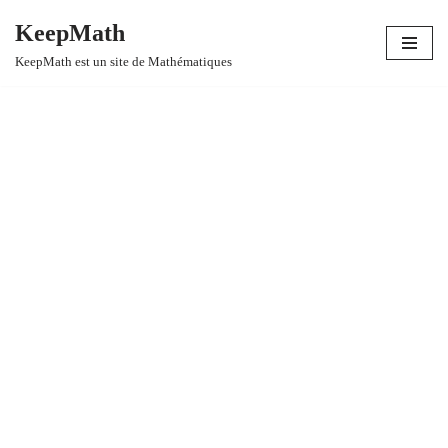
KeepMath
Aller
KeepMath est un site de Mathématiques
au
contenu