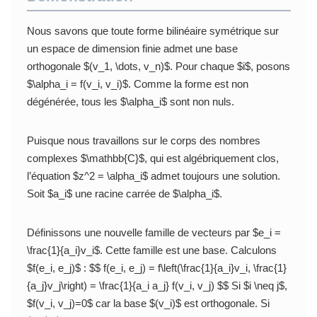
Nous savons que toute forme bilinéaire symétrique sur
un espace de dimension finie admet une base
orthogonale $(v_1, \dots, v_n)$. Pour chaque $i$, posons
$\alpha_i = f(v_i, v_i)$. Comme la forme est non
dégénérée, tous les $\alpha_i$ sont non nuls.
Puisque nous travaillons sur le corps des nombres
complexes $\mathbb{C}$, qui est algébriquement clos,
l’équation $z^2 = \alpha_i$ admet toujours une solution.
Soit $a_i$ une racine carrée de $\alpha_i$.
Définissons une nouvelle famille de vecteurs par $e_i =
\frac{1}{a_i}v_i$. Cette famille est une base. Calculons
$f(e_i, e_j)$ : $$ f(e_i, e_j) = f\left(\frac{1}{a_i}v_i, \frac{1}
{a_j}v_j\right) = \frac{1}{a_i a_j} f(v_i, v_j) $$ Si $i \neq j$,
$f(v_i, v_j)=0$ car la base $(v_i)$ est orthogonale. Si