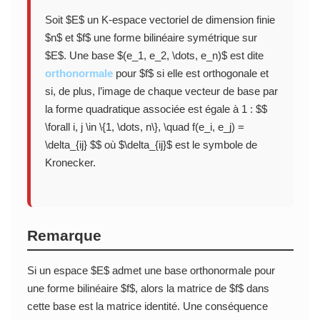
Soit $E$ un K-espace vectoriel de dimension finie
$n$ et $f$ une forme bilinéaire symétrique sur
$E$. Une base $(e_1, e_2, \dots, e_n)$ est dite
orthonormale
pour $f$ si elle est orthogonale et
si, de plus, l’image de chaque vecteur de base par
la forme quadratique associée est égale à 1 : $$
\forall i, j \in \{1, \dots, n\}, \quad f(e_i, e_j) =
\delta_{ij} $$ où $\delta_{ij}$ est le symbole de
Kronecker.
Remarque
Si un espace $E$ admet une base orthonormale pour
une forme bilinéaire $f$, alors la matrice de $f$ dans
cette base est la matrice identité. Une conséquence