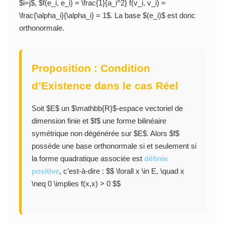
$i=j$, $f(e_i, e_i) = \frac{1}{a_i^2} f(v_i, v_i) =
\frac{\alpha_i}{\alpha_i} = 1$. La base $(e_i)$ est donc
orthonormale.
Proposition : Condition
d’Existence dans le cas Réel
Soit $E$ un $\mathbb{R}$-espace vectoriel de
dimension finie et $f$ une forme bilinéaire
symétrique non dégénérée sur $E$. Alors $f$
possède une base orthonormale si et seulement si
la forme quadratique associée est
définie
positive
, c’est-à-dire : $$ \forall x \in E, \quad x
\neq 0 \implies f(x,x) > 0 $$