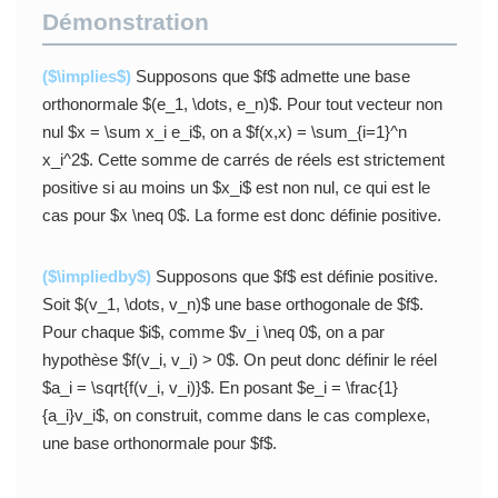
Démonstration
($\implies$)
Supposons que $f$ admette une base
orthonormale $(e_1, \dots, e_n)$. Pour tout vecteur non
nul $x = \sum x_i e_i$, on a $f(x,x) = \sum_{i=1}^n
x_i^2$. Cette somme de carrés de réels est strictement
positive si au moins un $x_i$ est non nul, ce qui est le
cas pour $x \neq 0$. La forme est donc définie positive.
($\impliedby$)
Supposons que $f$ est définie positive.
Soit $(v_1, \dots, v_n)$ une base orthogonale de $f$.
Pour chaque $i$, comme $v_i \neq 0$, on a par
hypothèse $f(v_i, v_i) > 0$. On peut donc définir le réel
$a_i = \sqrt{f(v_i, v_i)}$. En posant $e_i = \frac{1}
{a_i}v_i$, on construit, comme dans le cas complexe,
une base orthonormale pour $f$.