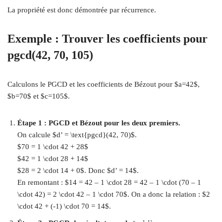
La propriété est donc démontrée par récurrence.
Exemple : Trouver les coefficients pour
pgcd(42, 70, 105)
Calculons le PGCD et les coefficients de Bézout pour $a=42$,
$b=70$ et $c=105$.
Étape 1 : PGCD et Bézout pour les deux premiers.
On calcule $d’ = \text{pgcd}(42, 70)$.
$70 = 1 \cdot 42 + 28$
$42 = 1 \cdot 28 + 14$
$28 = 2 \cdot 14 + 0$. Donc $d’ = 14$.
En remontant : $14 = 42 – 1 \cdot 28 = 42 – 1 \cdot (70 – 1
\cdot 42) = 2 \cdot 42 – 1 \cdot 70$. On a donc la relation : $2
\cdot 42 + (-1) \cdot 70 = 14$.