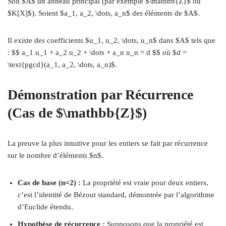
Soit $A$ un anneau principal (par exemple $\mathbb{Z}$ ou
$K[X]$). Soient $a_1, a_2, \dots, a_n$ des éléments de $A$.
Il existe des coefficients $u_1, u_2, \dots, u_n$ dans $A$ tels que
: $$ a_1 u_1 + a_2 u_2 + \dots + a_n u_n = d $$ où $d =
\text{pgcd}(a_1, a_2, \dots, a_n)$.
Démonstration par Récurrence
(Cas de $\mathbb{Z}$)
La preuve la plus intuitive pour les entiers se fait par récurrence
sur le nombre d’éléments $n$.
Cas de base (n=2) :
La propriété est vraie pour deux entiers,
c’est l’identité de Bézout standard, démontrée par l’algorithme
d’Euclide étendu.
Hypothèse de récurrence :
Supposons que la propriété est