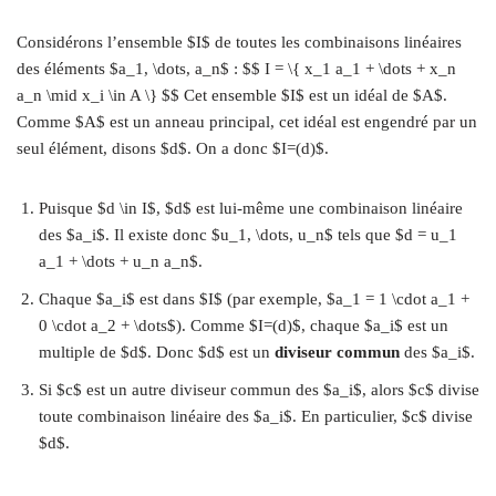
Considérons l’ensemble $I$ de toutes les combinaisons linéaires
des éléments $a_1, \dots, a_n$ : $$ I = \{ x_1 a_1 + \dots + x_n
a_n \mid x_i \in A \} $$ Cet ensemble $I$ est un idéal de $A$.
Comme $A$ est un anneau principal, cet idéal est engendré par un
seul élément, disons $d$. On a donc $I=(d)$.
Puisque $d \in I$, $d$ est lui-même une combinaison linéaire
des $a_i$. Il existe donc $u_1, \dots, u_n$ tels que $d = u_1
a_1 + \dots + u_n a_n$.
Chaque $a_i$ est dans $I$ (par exemple, $a_1 = 1 \cdot a_1 +
0 \cdot a_2 + \dots$). Comme $I=(d)$, chaque $a_i$ est un
multiple de $d$. Donc $d$ est un
diviseur commun
des $a_i$.
Si $c$ est un autre diviseur commun des $a_i$, alors $c$ divise
toute combinaison linéaire des $a_i$. En particulier, $c$ divise
$d$.