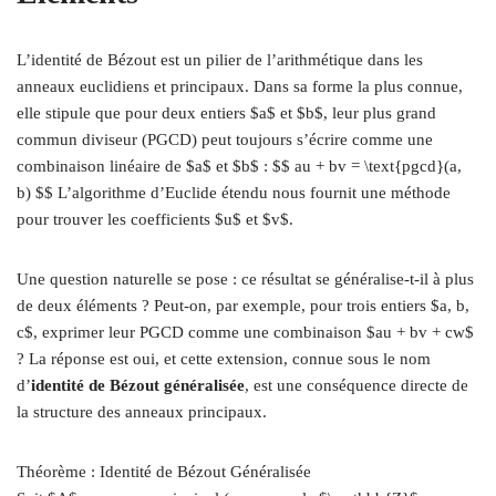
L’identité de Bézout est un pilier de l’arithmétique dans les
anneaux euclidiens et principaux. Dans sa forme la plus connue,
elle stipule que pour deux entiers $a$ et $b$, leur plus grand
commun diviseur (PGCD) peut toujours s’écrire comme une
combinaison linéaire de $a$ et $b$ : $$ au + bv = \text{pgcd}(a,
b) $$ L’algorithme d’Euclide étendu nous fournit une méthode
pour trouver les coefficients $u$ et $v$.
Une question naturelle se pose : ce résultat se généralise-t-il à plus
de deux éléments ? Peut-on, par exemple, pour trois entiers $a, b,
c$, exprimer leur PGCD comme une combinaison $au + bv + cw$
? La réponse est oui, et cette extension, connue sous le nom
d’
identité de Bézout généralisée
, est une conséquence directe de
la structure des anneaux principaux.
Théorème : Identité de Bézout Généralisée