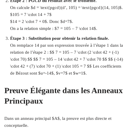
Étape 2 : PGCD du résultat avec le troisième.
On calcule $d = \text{pgcd}(d’, 105) = \text{pgcd}(14, 105)$.
$105 = 7 \cdot 14 + 7$
$14 = 2 \cdot 7 + 0$. Donc $d=7$.
On a la relation simple : $7 = 105 – 7 \cdot 14$.
Étape 3 : Substitution pour obtenir la relation finale.
On remplace 14 par son expression trouvée à l’étape 1 dans la
relation de l’étape 2 : $$ 7 = 105 – 7 \cdot (2 \cdot 42 + (-1)
\cdot 70) $$ $$ 7 = 105 – 14 \cdot 42 + 7 \cdot 70 $$ $$ (-14)
\cdot 42 + (7) \cdot 70 + (1) \cdot 105 = 7 $$ Les coefficients
de Bézout sont $u=-14$, $v=7$ et $w=1$.
Preuve Élégante dans les Anneaux
Principaux
Dans un anneau principal $A$, la preuve est plus directe et
conceptuelle.