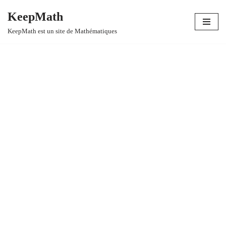
KeepMath
Aller
KeepMath est un site de Mathématiques
au
contenu