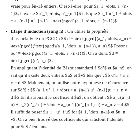
vraie pour $n-1$ entiers. C’est-à-dire, pour $a_1, \dots, a_{n-
1}$, il existe $u’_1, \dots, u’_{n-1}$ tels que $a_1 u’_1 + \dots
+ a_{n-1} u’_{n-1} = \text{pgcd}(a_1, \dots, a_{n-1})$.
Étape d’induction (rang n) :
On utilise la propriété
d’associativité du PGCD : $$ d = \text{pgcd}(a_1, \dots, a_n) =
\text{pgcd}(\text{pgcd}(a_1, \dots, a_{n-1}), a_n) $$ Posons
$d’ = \text{pgcd}(a_1, \dots, a_{n-1})$. On a donc $d =
\text{pgcd}(d’, a_n)$.
En appliquant l’identité de Bézout standard à $d’$ et $a_n$, on
sait qu’il existe deux entiers $u$ et $v$ tels que : $$ d’u + a_n
v = d $$ Maintenant, on utilise notre hypothèse de récurrence
sur $d’$ : $$ (a_1 u’_1 + \dots + a_{n-1} u’_{n-1})u + a_n v =
d $$ En distribuant le coefficient $u$, on obtient : $$ a_1(u’_1
u) + a_2(u’_2 u) + \dots + a_{n-1}(u’_{n-1} u) + a_n v = d $$
Il suffit de poser $u_i = u’_i u$ for $i=1, \dots, n-1$ et $u_n =
v$. On a bien trouvé des coefficients qui satisfont l’identité
pour $n$ éléments.