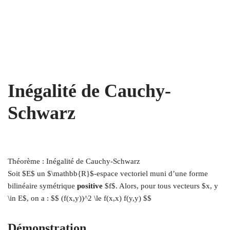
Inégalité de Cauchy-
Schwarz
Théorème : Inégalité de Cauchy-Schwarz
Soit $E$ un $\mathbb{R}$-espace vectoriel muni d’une forme
bilinéaire symétrique
positive
$f$. Alors, pour tous vecteurs $x, y
\in E$, on a : $$ (f(x,y))^2 \le f(x,x) f(y,y) $$
Démonstration