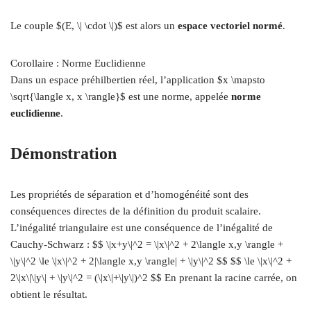
Le couple $(E, \| \cdot \|)$ est alors un
espace vectoriel normé
.
Corollaire : Norme Euclidienne
Dans un espace préhilbertien réel, l’application $x \mapsto
\sqrt{\langle x, x \rangle}$ est une norme, appelée
norme
euclidienne
.
Démonstration
Les propriétés de séparation et d’homogénéité sont des
conséquences directes de la définition du produit scalaire.
L’inégalité triangulaire est une conséquence de l’inégalité de
Cauchy-Schwarz : $$ \|x+y\|^2 = \|x\|^2 + 2\langle x,y \rangle +
\|y\|^2 \le \|x\|^2 + 2|\langle x,y \rangle| + \|y\|^2 $$ $$ \le \|x\|^2 +
2\|x\|\|y\| + \|y\|^2 = (\|x\|+\|y\|)^2 $$ En prenant la racine carrée, on
obtient le résultat.