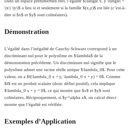
Dans un espace préhilbertien réel, l’égalité $|\langle x, y \rangle| =
\|x\| \|y\|$ a lieu si et seulement si la famille $(x,y)$ est liée (c’est-à-
dire si $x$ et $y$ sont colinéaires).
Démonstration
L’égalité dans l’inégalité de Cauchy-Schwarz correspond à un
discriminant nul pour le polynôme en $\lambda$ de la
démonstration précédente. Un discriminant nul signifie que le
polynôme admet une racine réelle unique $\lambda_0$. Pour cette
valeur, on a $f(\lambda_0 x + y, \lambda_0 x + y) = 0$. Comme
$f$ est un produit scalaire (donc défini positif), cela implique
$\lambda_0 x + y = 0$, ce qui montre que $x$ et $y$ sont
colinéaires. Réciproquement, si $y=\alpha x$, un calcul direct
montre que l’égalité est vérifiée.
Exemples d’Application