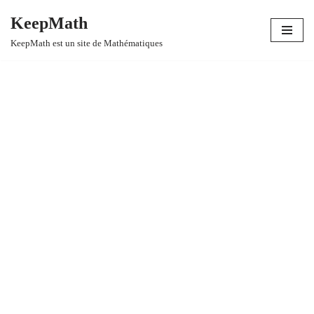
KeepMath
Aller
KeepMath est un site de Mathématiques
au
contenu