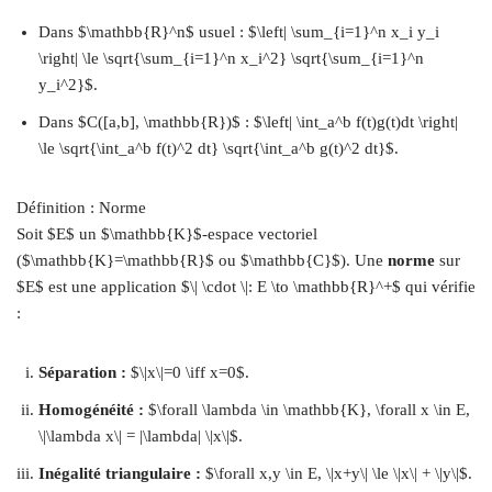
Dans $\mathbb{R}^n$ usuel : $\left| \sum_{i=1}^n x_i y_i
\right| \le \sqrt{\sum_{i=1}^n x_i^2} \sqrt{\sum_{i=1}^n
y_i^2}$.
Dans $C([a,b], \mathbb{R})$ : $\left| \int_a^b f(t)g(t)dt \right|
\le \sqrt{\int_a^b f(t)^2 dt} \sqrt{\int_a^b g(t)^2 dt}$.
Définition : Norme
Soit $E$ un $\mathbb{K}$-espace vectoriel
($\mathbb{K}=\mathbb{R}$ ou $\mathbb{C}$). Une
norme
sur
$E$ est une application $\| \cdot \|: E \to \mathbb{R}^+$ qui vérifie
:
Séparation :
$\|x\|=0 \iff x=0$.
Homogénéité :
$\forall \lambda \in \mathbb{K}, \forall x \in E,
\|\lambda x\| = |\lambda| \|x\|$.
Inégalité triangulaire :
$\forall x,y \in E, \|x+y\| \le \|x\| + \|y\|$.