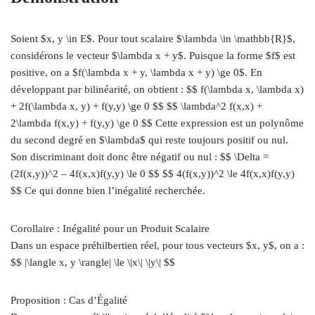
Soient $x, y \in E$. Pour tout scalaire $\lambda \in \mathbb{R}$,
considérons le vecteur $\lambda x + y$. Puisque la forme $f$ est
positive, on a $f(\lambda x + y, \lambda x + y) \ge 0$. En
développant par bilinéarité, on obtient : $$ f(\lambda x, \lambda x)
+ 2f(\lambda x, y) + f(y,y) \ge 0 $$ $$ \lambda^2 f(x,x) +
2\lambda f(x,y) + f(y,y) \ge 0 $$ Cette expression est un polynôme
du second degré en $\lambda$ qui reste toujours positif ou nul.
Son discriminant doit donc être négatif ou nul : $$ \Delta =
(2f(x,y))^2 – 4f(x,x)f(y,y) \le 0 $$ $$ 4(f(x,y))^2 \le 4f(x,x)f(y,y)
$$ Ce qui donne bien l’inégalité recherchée.
Corollaire : Inégalité pour un Produit Scalaire
Dans un espace préhilbertien réel, pour tous vecteurs $x, y$, on a :
$$ |\langle x, y \rangle| \le \|x\| \|y\| $$
Proposition : Cas d’Égalité