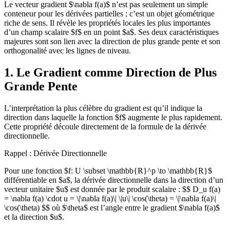
Le vecteur gradient $\nabla f(a)$ n’est pas seulement un simple
conteneur pour les dérivées partielles ; c’est un objet géométrique
riche de sens. Il révèle les propriétés locales les plus importantes
d’un champ scalaire $f$ en un point $a$. Ses deux caractéristiques
majeures sont son lien avec la direction de plus grande pente et son
orthogonalité avec les lignes de niveau.
1. Le Gradient comme Direction de Plus
Grande Pente
L’interprétation la plus célèbre du gradient est qu’il indique la
direction dans laquelle la fonction $f$ augmente le plus rapidement.
Cette propriété découle directement de la formule de la dérivée
directionnelle.
Rappel : Dérivée Directionnelle
Pour une fonction $f: U \subset \mathbb{R}^p \to \mathbb{R}$
différentiable en $a$, la dérivée directionnelle dans la direction d’un
vecteur unitaire $u$ est donnée par le produit scalaire : $$ D_u f(a)
= \nabla f(a) \cdot u = \|\nabla f(a)\| \|u\| \cos(\theta) = \|\nabla f(a)\|
\cos(\theta) $$ où $\theta$ est l’angle entre le gradient $\nabla f(a)$
et la direction $u$.