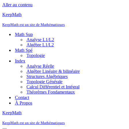
Aller au contenu
KeepMath
KeepMath est un site de Mathématiques
Math Sup
Analyse L1/L2
Algèbre L1/L2
Math Spé
Topologie
Index
Analyse Réelle
Algèbre Linéaire & bilinéaire
Structures Algébriques
Topologie Générale
Calcul Différentiel et Intégral
Théorèmes Fondamentaux
Contact
À Propos
KeepMath
KeepMath est un site de Mathématiques