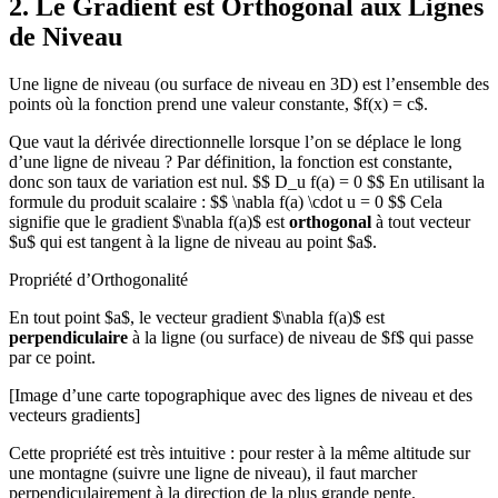
2. Le Gradient est Orthogonal aux Lignes
de Niveau
Une ligne de niveau (ou surface de niveau en 3D) est l’ensemble des
points où la fonction prend une valeur constante, $f(x) = c$.
Que vaut la dérivée directionnelle lorsque l’on se déplace le long
d’une ligne de niveau ? Par définition, la fonction est constante,
donc son taux de variation est nul. $$ D_u f(a) = 0 $$ En utilisant la
formule du produit scalaire : $$ \nabla f(a) \cdot u = 0 $$ Cela
signifie que le gradient $\nabla f(a)$ est
orthogonal
à tout vecteur
$u$ qui est tangent à la ligne de niveau au point $a$.
Propriété d’Orthogonalité
En tout point $a$, le vecteur gradient $\nabla f(a)$ est
perpendiculaire
à la ligne (ou surface) de niveau de $f$ qui passe
par ce point.
[Image d’une carte topographique avec des lignes de niveau et des
vecteurs gradients]
Cette propriété est très intuitive : pour rester à la même altitude sur
une montagne (suivre une ligne de niveau), il faut marcher
perpendiculairement à la direction de la plus grande pente.