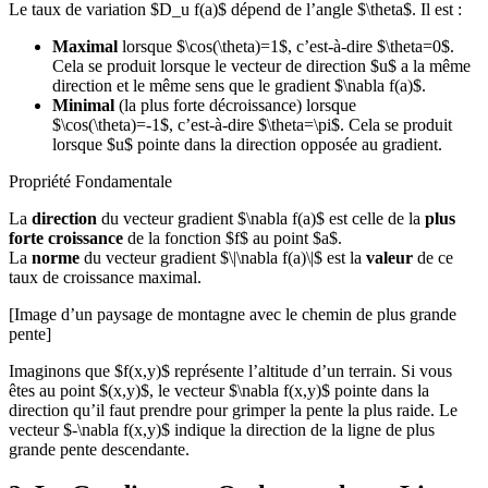
Le taux de variation $D_u f(a)$ dépend de l’angle $\theta$. Il est :
Maximal
lorsque $\cos(\theta)=1$, c’est-à-dire $\theta=0$.
Cela se produit lorsque le vecteur de direction $u$ a la même
direction et le même sens que le gradient $\nabla f(a)$.
Minimal
(la plus forte décroissance) lorsque
$\cos(\theta)=-1$, c’est-à-dire $\theta=\pi$. Cela se produit
lorsque $u$ pointe dans la direction opposée au gradient.
Propriété Fondamentale
La
direction
du vecteur gradient $\nabla f(a)$ est celle de la
plus
forte croissance
de la fonction $f$ au point $a$.
La
norme
du vecteur gradient $\|\nabla f(a)\|$ est la
valeur
de ce
taux de croissance maximal.
[Image d’un paysage de montagne avec le chemin de plus grande
pente]
Imaginons que $f(x,y)$ représente l’altitude d’un terrain. Si vous
êtes au point $(x,y)$, le vecteur $\nabla f(x,y)$ pointe dans la
direction qu’il faut prendre pour grimper la pente la plus raide. Le
vecteur $-\nabla f(x,y)$ indique la direction de la ligne de plus
grande pente descendante.