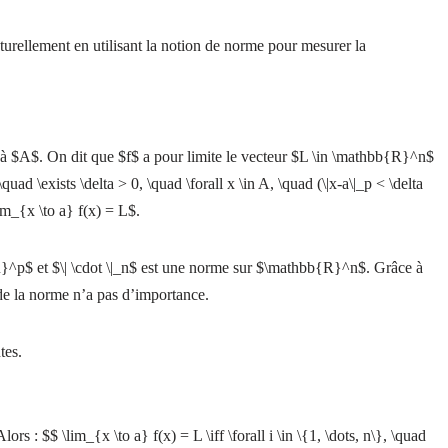
aturellement en utilisant la notion de norme pour mesurer la
 à $A$. On dit que $f$ a pour limite le vecteur $L \in \mathbb{R}^n$
quad \exists \delta > 0, \quad \forall x \in A, \quad (\|x-a\|_p < \delta
lim_{x \to a} f(x) = L$.
}^p$ et $\| \cdot \|_n$ est une norme sur $\mathbb{R}^n$. Grâce à
de la norme n’a pas d’importance.
tes.
ors : $$ \lim_{x \to a} f(x) = L \iff \forall i \in \{1, \dots, n\}, \quad