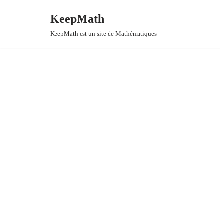
KeepMath
Aller
KeepMath est un site de Mathématiques
au
contenu