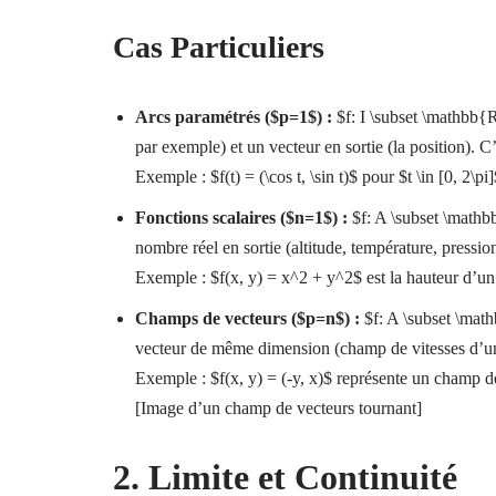
Cas Particuliers
Arcs paramétrés ($p=1$) :
$f: I \subset \mathbb{R
par exemple) et un vecteur en sortie (la position). C
Exemple : $f(t) = (\cos t, \sin t)$ pour $t \in [0, 2
Fonctions scalaires ($n=1$) :
$f: A \subset \mathb
nombre réel en sortie (altitude, température, pression
Exemple : $f(x, y) = x^2 + y^2$ est la hauteur d’u
Champs de vecteurs ($p=n$) :
$f: A \subset \mat
vecteur de même dimension (champ de vitesses d’un 
Exemple : $f(x, y) = (-y, x)$ représente un champ 
[Image d’un champ de vecteurs tournant]
2. Limite et Continuité