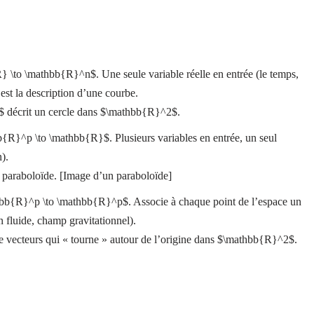
} \to \mathbb{R}^n$. Une seule variable réelle en entrée (le temps,
’est la description d’une courbe.
\pi]$ décrit un cercle dans $\mathbb{R}^2$.
b{R}^p \to \mathbb{R}$. Plusieurs variables en entrée, un seul
).
n paraboloïde. [Image d’un paraboloïde]
hbb{R}^p \to \mathbb{R}^p$. Associe à chaque point de l’espace un
fluide, champ gravitationnel).
de vecteurs qui « tourne » autour de l’origine dans $\mathbb{R}^2$.