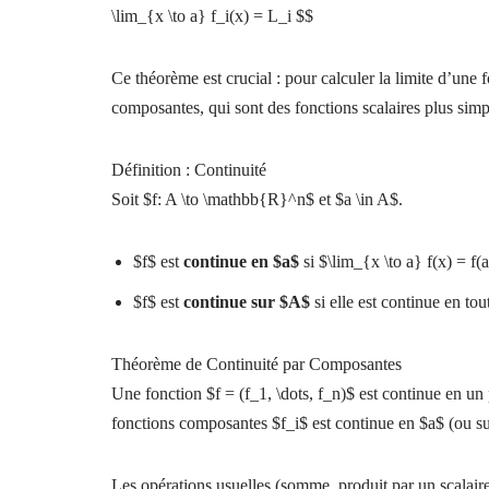
\lim_{x \to a} f_i(x) = L_i $$
Ce théorème est crucial : pour calculer la limite d’une fo
composantes, qui sont des fonctions scalaires plus simpl
Définition : Continuité
Soit $f: A \to \mathbb{R}^n$ et $a \in A$.
$f$ est
continue en $a$
si $\lim_{x \to a} f(x) = f(a
$f$ est
continue sur $A$
si elle est continue en to
Théorème de Continuité par Composantes
Une fonction $f = (f_1, \dots, f_n)$ est continue en un
fonctions composantes $f_i$ est continue en $a$ (ou s
Les opérations usuelles (somme, produit par un scalaire