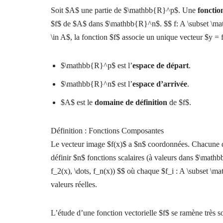
Soit $A$ une partie de $\mathbb{R}^p$. Une
fonction
$f$ de $A$ dans $\mathbb{R}^n$. $$ f: A \subset \ma
\in A$, la fonction $f$ associe un unique vecteur $y = 
$\mathbb{R}^p$ est l’
espace de départ
.
$\mathbb{R}^n$ est l’
espace d’arrivée
.
$A$ est le
domaine de définition
de $f$.
Définition : Fonctions Composantes
Le vecteur image $f(x)$ a $n$ coordonnées. Chacune 
définir $n$ fonctions scalaires (à valeurs dans $\mat
f_2(x), \dots, f_n(x)) $$ où chaque $f_i : A \subset \
valeurs réelles.
L’étude d’une fonction vectorielle $f$ se ramène très 