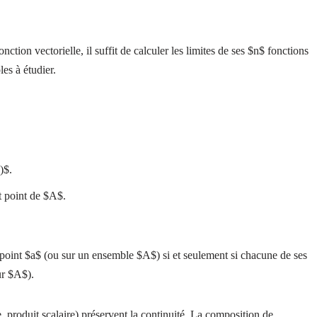
nction vectorielle, il suffit de calculer les limites de ses $n$ fonctions
es à étudier.
)$.
ut point de $A$.
 point $a$ (ou sur un ensemble $A$) si et seulement si chacune de ses
ur $A$).
, produit scalaire) préservent la continuité. La composition de