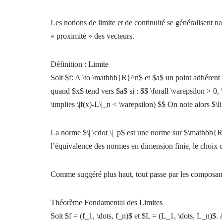
Les notions de limite et de continuité se généralisent n
« proximité » des vecteurs.
Définition : Limite
Soit $f: A \to \mathbb{R}^n$ et $a$ un point adhérent
quand $x$ tend vers $a$ si : $$ \forall \varepsilon > 0, \
\implies \|f(x)-L\|_n < \varepsilon) $$ On note alors $\
La norme $\| \cdot \|_p$ est une norme sur $\mathbb{R
l’équivalence des normes en dimension finie, le choix 
Comme suggéré plus haut, tout passe par les composan
Théorème Fondamental des Limites
Soit $f = (f_1, \dots, f_n)$ et $L = (L_1, \dots, L_n)$. Al