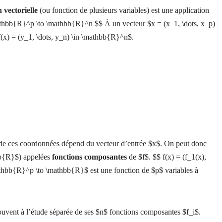
 vectorielle
(ou fonction de plusieurs variables) est une application
thbb{R}^p \to \mathbb{R}^n $$ À un vecteur $x = (x_1, \dots, x_p)
f(x) = (y_1, \dots, y_n) \in \mathbb{R}^n$.
de ces coordonnées dépend du vecteur d’entrée $x$. On peut donc
hbb{R}$) appelées
fonctions composantes
de $f$. $$ f(x) = (f_1(x),
mathbb{R}^p \to \mathbb{R}$ est une fonction de $p$ variables à
souvent à l’étude séparée de ses $n$ fonctions composantes $f_i$.