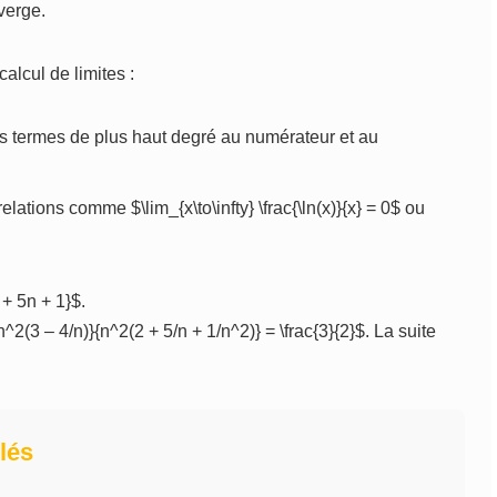
nverge.
alcul de limites :
s termes de plus haut degré au numérateur et au
relations comme $\lim_{x\to\infty} \frac{\ln(x)}{x} = 0$ ou
+ 5n + 1}$.
ac{n^2(3 – 4/n)}{n^2(2 + 5/n + 1/n^2)} = \frac{3}{2}$. La suite
lés