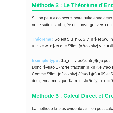
Méthode 2 : Le Théorème d’En
Si l’on peut « coincer » notre suite entre deu
notre suite est obligée de converger vers cett
Théorème :
Soient $(u_n)$, $(v_n)$ et $(w_n)$ 
u_n \le w_n$ et que $\lim_{n \to \infty} v_n = \li
Exemple-type :
$u_n = \frac{\sin(n)}{n}$ pour 
Donc, $-\frac{1}{n} \le \frac{\sin(n)}{n} \le \frac{
Comme $\lim_{n \to \infty} -\frac{1}{n} = 0$ et $
des gendarmes que $\lim_{n \to \infty} u_n = 0
Méthode 3 : Calcul Direct et 
La méthode la plus évidente : si l’on peut cal