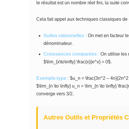
le résultat est un nombre réel fini, la suite co
Cela fait appel aux techniques classiques de c
Suites rationnelles :
On met en facteur le
dénominateur.
Croissances comparées :
On utilise les 
$\lim_{x\to\infty} \frac{x}{e^x} = 0$.
Exemple-type :
$u_n = \frac{3n^2 – 4n}{2n^2 
$\lim_{n \to \infty} u_n = \lim_{n \to \infty} \fr
converge vers 3/2.
Autres Outils et Propriétés C