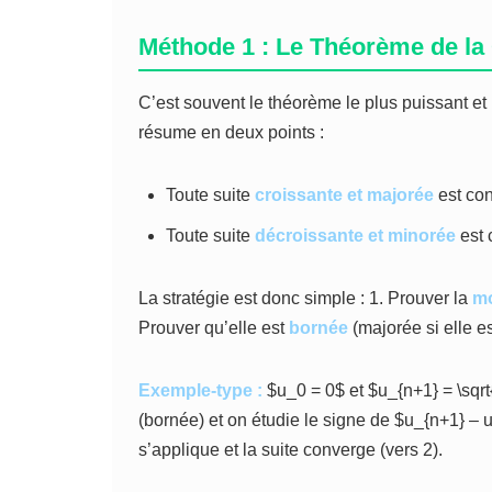
Méthode 1 : Le Théorème de l
C’est souvent le théorème le plus puissant et le
résume en deux points :
Toute suite
croissante et majorée
est con
Toute suite
décroissante et minorée
est 
La stratégie est donc simple : 1. Prouver la
m
Prouver qu’elle est
bornée
(majorée si elle es
Exemple-type :
$u_0 = 0$ et $u_{n+1} = \sqrt
(bornée) et on étudie le signe de $u_{n+1} – 
s’applique et la suite converge (vers 2).