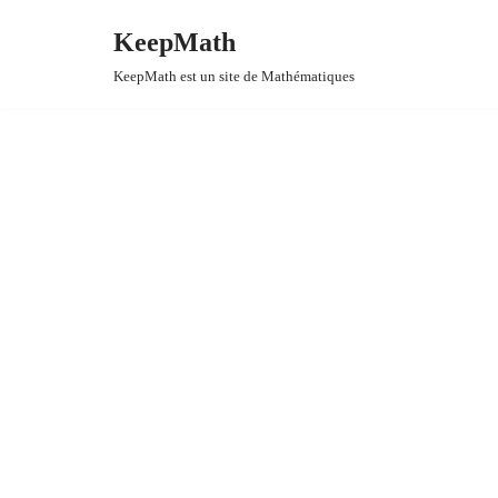
KeepMath
Aller
KeepMath est un site de Mathématiques
au
contenu