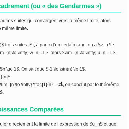
cadrement (ou « des Gendarmes »)
x autres suites qui convergent vers la même limite, alors
e même limite.
trois suites. Si, à partir d’un certain rang, on a $v_n \le
m_{n \to \infty} w_n = L$, alors $\lim_{n \to \infty} u_n = L$.
$n \ge 1$. On sait que $-1 \le \sin(n) \le 1$.
1}{n}$.
\lim_{n \to \infty} \frac{1}{n} = 0$, on conclut par le théorème
$.
Croissances Comparées
culer directement la limite de l’expression de $u_n$ et que