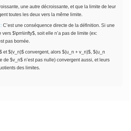
roissante, une autre décroissante, et que la limite de leur
rgent toutes les deux vers la même limite.
:
C’est une conséquence directe de la définition. Si une
 vers $\pm\infty$, soit elle n’a pas de limite (ex:
est pas bornée.
$ et $(v_n)$ convergent, alors $(u_n + v_n)$, $(u_n
ite de $v_n$ n’est pas nulle) convergent aussi, et leurs
otients des limites.