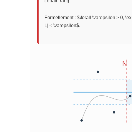
certain rang.
Formellement : $\forall \varepsilon > 0, \exi
L| < \varepsilon$.
N