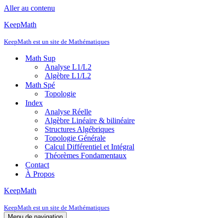
Aller au contenu
KeepMath
KeepMath est un site de Mathématiques
Math Sup
Analyse L1/L2
Algèbre L1/L2
Math Spé
Topologie
Index
Analyse Réelle
Algèbre Linéaire & bilinéaire
Structures Algébriques
Topologie Générale
Calcul Différentiel et Intégral
Théorèmes Fondamentaux
Contact
À Propos
KeepMath
KeepMath est un site de Mathématiques
Menu de navigation