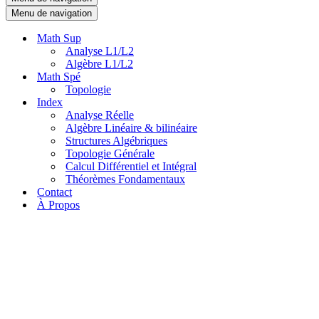
Menu de navigation
Math Sup
Analyse L1/L2
Algèbre L1/L2
Math Spé
Topologie
Index
Analyse Réelle
Algèbre Linéaire & bilinéaire
Structures Algébriques
Topologie Générale
Calcul Différentiel et Intégral
Théorèmes Fondamentaux
Contact
À Propos