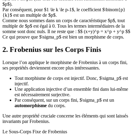
$p$).
Par conséquent, pour $1 \le k \le p-1$, le coefficient $\binom{p}
{k}$ est un multiple de $p$.
Comme nous sommes dans un corps de caractéristique $p$, tout
multiple de $p$ est égal à 0. Tous les termes intermédiaires de la
somme sont donc nuls. Il ne reste que : $$ (x+y)^p = x^p + y^p $$
Ce qui prouve que $\sigma_p$ est bien un morphisme de corps.
2. Frobenius sur les Corps Finis
Lorsque l’on applique le morphisme de Frobenius à un corps fini,
ses propriétés deviennent encore plus intéressantes.
Tout morphisme de corps est injectif. Donc, $\sigma_p$ est
injectif.
Une application injective d’un ensemble fini dans lui-même
est nécessairement surjective.
Par conséquent, sur un corps fini, $\sigma_p$ est un
automorphisme
du corps.
Une autre propriété cruciale concerne les éléments qui sont laissés
invariants par Frobenius.
Le Sous-Corps Fixe de Frobenius