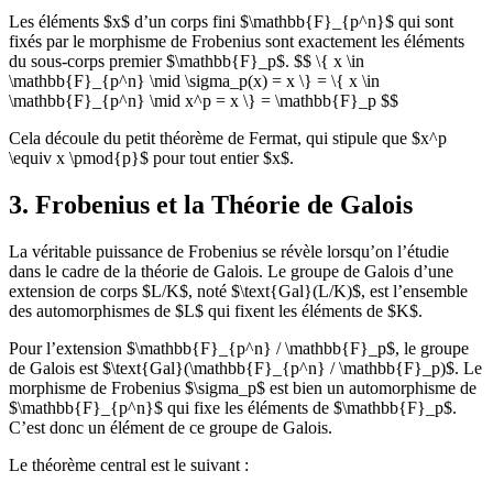
Les éléments $x$ d’un corps fini $\mathbb{F}_{p^n}$ qui sont
fixés par le morphisme de Frobenius sont exactement les éléments
du sous-corps premier $\mathbb{F}_p$. $$ \{ x \in
\mathbb{F}_{p^n} \mid \sigma_p(x) = x \} = \{ x \in
\mathbb{F}_{p^n} \mid x^p = x \} = \mathbb{F}_p $$
Cela découle du petit théorème de Fermat, qui stipule que $x^p
\equiv x \pmod{p}$ pour tout entier $x$.
3. Frobenius et la Théorie de Galois
La véritable puissance de Frobenius se révèle lorsqu’on l’étudie
dans le cadre de la théorie de Galois. Le groupe de Galois d’une
extension de corps $L/K$, noté $\text{Gal}(L/K)$, est l’ensemble
des automorphismes de $L$ qui fixent les éléments de $K$.
Pour l’extension $\mathbb{F}_{p^n} / \mathbb{F}_p$, le groupe
de Galois est $\text{Gal}(\mathbb{F}_{p^n} / \mathbb{F}_p)$. Le
morphisme de Frobenius $\sigma_p$ est bien un automorphisme de
$\mathbb{F}_{p^n}$ qui fixe les éléments de $\mathbb{F}_p$.
C’est donc un élément de ce groupe de Galois.
Le théorème central est le suivant :