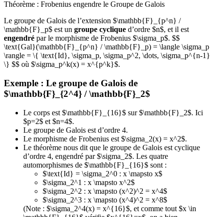
Théorème : Frobenius engendre le Groupe de Galois
Le groupe de Galois de l’extension $\mathbb{F}_{p^n} /
\mathbb{F}_p$ est un
groupe cyclique
d’ordre $n$, et il est
engendré
par le morphisme de Frobenius $\sigma_p$. $$
\text{Gal}(\mathbb{F}_{p^n} / \mathbb{F}_p) = \langle \sigma_p
\rangle = \{ \text{Id}, \sigma_p, \sigma_p^2, \dots, \sigma_p^{n-1}
\} $$ où $\sigma_p^k(x) = x^{p^k}$.
Exemple : Le groupe de Galois de
$\mathbb{F}_{2^4} / \mathbb{F}_2$
Le corps est $\mathbb{F}_{16}$ sur $\mathbb{F}_2$. Ici
$p=2$ et $n=4$.
Le groupe de Galois est d’ordre 4.
Le morphisme de Frobenius est $\sigma_2(x) = x^2$.
Le théorème nous dit que le groupe de Galois est cyclique
d’ordre 4, engendré par $\sigma_2$. Les quatre
automorphismes de $\mathbb{F}_{16}$ sont :
$\text{Id} = \sigma_2^0 : x \mapsto x$
$\sigma_2^1 : x \mapsto x^2$
$\sigma_2^2 : x \mapsto (x^2)^2 = x^4$
$\sigma_2^3 : x \mapsto (x^4)^2 = x^8$
(Note : $\sigma_2^4(x) = x^{16}$, et comme tout $x \in