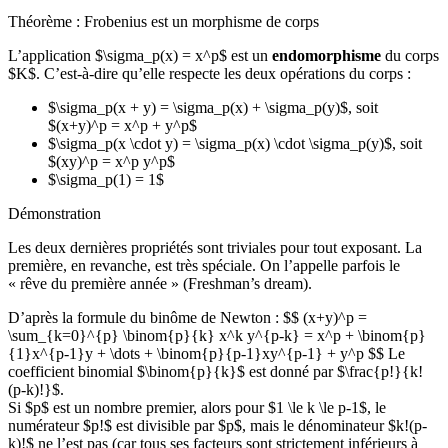
Théorème : Frobenius est un morphisme de corps
L’application $\sigma_p(x) = x^p$ est un
endomorphisme
du corps
$K$. C’est-à-dire qu’elle respecte les deux opérations du corps :
$\sigma_p(x + y) = \sigma_p(x) + \sigma_p(y)$, soit
$(x+y)^p = x^p + y^p$
$\sigma_p(x \cdot y) = \sigma_p(x) \cdot \sigma_p(y)$, soit
$(xy)^p = x^p y^p$
$\sigma_p(1) = 1$
Démonstration
Les deux dernières propriétés sont triviales pour tout exposant. La
première, en revanche, est très spéciale. On l’appelle parfois le
« rêve du première année » (Freshman’s dream).
D’après la formule du binôme de Newton : $$ (x+y)^p =
\sum_{k=0}^{p} \binom{p}{k} x^k y^{p-k} = x^p + \binom{p}
{1}x^{p-1}y + \dots + \binom{p}{p-1}xy^{p-1} + y^p $$ Le
coefficient binomial $\binom{p}{k}$ est donné par $\frac{p!}{k!
(p-k)!}$.
Si $p$ est un nombre premier, alors pour $1 \le k \le p-1$, le
numérateur $p!$ est divisible par $p$, mais le dénominateur $k!(p-
k)!$ ne l’est pas (car tous ses facteurs sont strictement inférieurs à