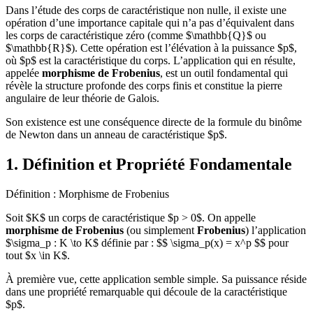
Dans l’étude des corps de caractéristique non nulle, il existe une
opération d’une importance capitale qui n’a pas d’équivalent dans
les corps de caractéristique zéro (comme $\mathbb{Q}$ ou
$\mathbb{R}$). Cette opération est l’élévation à la puissance $p$,
où $p$ est la caractéristique du corps. L’application qui en résulte,
appelée
morphisme de Frobenius
, est un outil fondamental qui
révèle la structure profonde des corps finis et constitue la pierre
angulaire de leur théorie de Galois.
Son existence est une conséquence directe de la formule du binôme
de Newton dans un anneau de caractéristique $p$.
1. Définition et Propriété Fondamentale
Définition : Morphisme de Frobenius
Soit $K$ un corps de caractéristique $p > 0$. On appelle
morphisme de Frobenius
(ou simplement
Frobenius
) l’application
$\sigma_p : K \to K$ définie par : $$ \sigma_p(x) = x^p $$ pour
tout $x \in K$.
À première vue, cette application semble simple. Sa puissance réside
dans une propriété remarquable qui découle de la caractéristique
$p$.