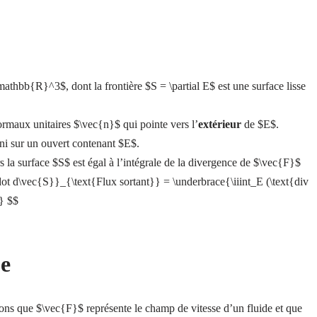
athbb{R}^3$, dont la frontière $S = \partial E$ est une surface lisse
rmaux unitaires $\vec{n}$ qui pointe vers l’
extérieur
de $E$.
ni sur un ouvert contenant $E$.
 la surface $S$ est égal à l’intégrale de la divergence de $\vec{F}$
dot d\vec{S}}_{\text{Flux sortant}} = \underbrace{\iiint_E (\text{div
} $$
ue
ons que $\vec{F}$ représente le champ de vitesse d’un fluide et que