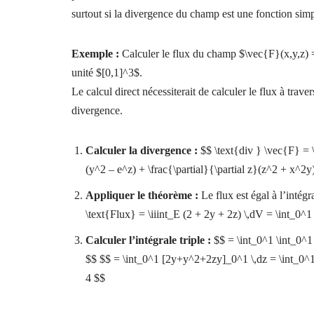
surtout si la divergence du champ est une fonction si
Exemple :
Calculer le flux du champ $\vec{F}(x,y,z) =
unité $[0,1]^3$.
Le calcul direct nécessiterait de calculer le flux à trave
divergence.
Calculer la divergence :
$$ \text{div } \vec{F} = \f
(y^2 – e^z) + \frac{\partial}{\partial z}(z^2 + x^2
Appliquer le théorème :
Le flux est égal à l’intég
\text{Flux} = \iiint_E (2 + 2y + 2z) \,dV = \int_0^1
Calculer l’intégrale triple :
$$ = \int_0^1 \int_0^1
$$ $$ = \int_0^1 [2y+y^2+2zy]_0^1 \,dz = \int_0^1
4 $$