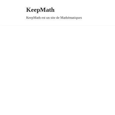
KeepMath
Aller
KeepMath est un site de Mathématiques
au
contenu