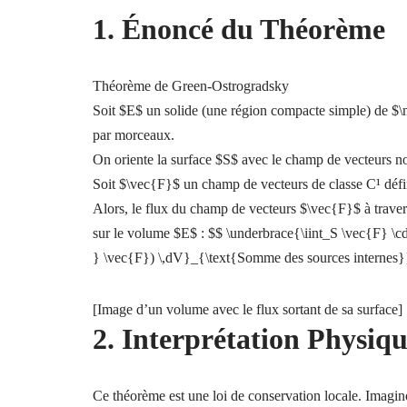
1. Énoncé du Théorème
Théorème de Green-Ostrogradsky
Soit $E$ un solide (une région compacte simple) de $\m
par morceaux.
On oriente la surface $S$ avec le champ de vecteurs no
Soit $\vec{F}$ un champ de vecteurs de classe C¹ défi
Alors, le flux du champ de vecteurs $\vec{F}$ à travers
sur le volume $E$ : $$ \underbrace{\iint_S \vec{F} \c
} \vec{F}) \,dV}_{\text{Somme des sources internes}
[Image d’un volume avec le flux sortant de sa surface]
2. Interprétation Physiq
Ce théorème est une loi de conservation locale. Imagin