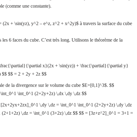
mple (comme une constante).
 (2x + \sin(yz), y^2 – e^z, z^2 + x^2y)$ à travers la surface du cube
rs les 6 faces du cube. C’est très long. Utilisons le théorème de la
rac{\partial}{\partial x}(2x + \sin(yz)) + \frac{\partial}{\partial y}
y) $$ $$ = 2 + 2y + 2z $$
rale de la divergence sur le volume du cube $E=[0,1]^3$. $$
 \int_0^1 \int_0^1 (2+2y+2z) \,dx \,dy \,dz $$
 [2x+2yx+2zx]_0^1 \,dy \,dz = \int_0^1 \int_0^1 (2+2y+2z) \,dy \,dz
 (2+1+2z) \,dz = \int_0^1 (3+2z) \,dz $$ $$ = [3z+z^2]_0^1 = 3+1 =