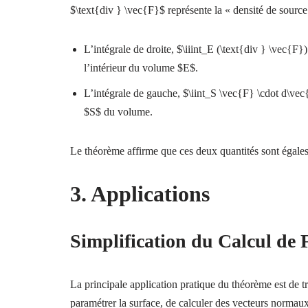
$\text{div } \vec{F}$ représente la « densité de source 
L’intégrale de droite, $\iiint_E (\text{div } \vec{F})
l’intérieur du volume $E$.
L’intégrale de gauche, $\iint_S \vec{F} \cdot d\vec{S
$S$ du volume.
Le théorème affirme que ces deux quantités sont égales,
3. Applications
Simplification du Calcul de 
La principale application pratique du théorème est de tra
paramétrer la surface, de calculer des vecteurs normaux,