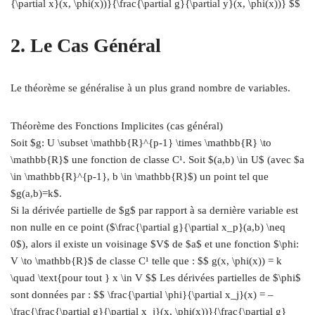
{\partial x}(x, \phi(x))}{\frac{\partial g}{\partial y}(x, \phi(x))} $$
2. Le Cas Général
Le théorème se généralise à un plus grand nombre de variables.
Théorème des Fonctions Implicites (cas général)
Soit $g: U \subset \mathbb{R}^{p-1} \times \mathbb{R} \to
\mathbb{R}$ une fonction de classe C¹. Soit $(a,b) \in U$ (avec $a
\in \mathbb{R}^{p-1}, b \in \mathbb{R}$) un point tel que
$g(a,b)=k$.
Si la dérivée partielle de $g$ par rapport à sa dernière variable est
non nulle en ce point ($\frac{\partial g}{\partial x_p}(a,b) \neq
0$), alors il existe un voisinage $V$ de $a$ et une fonction $\phi:
V \to \mathbb{R}$ de classe C¹ telle que : $$ g(x, \phi(x)) = k
\quad \text{pour tout } x \in V $$ Les dérivées partielles de $\phi$
sont données par : $$ \frac{\partial \phi}{\partial x_j}(x) = –
\frac{\frac{\partial g}{\partial x_j}(x, \phi(x))}{\frac{\partial g}