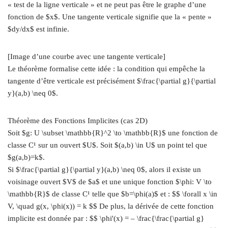
« test de la ligne verticale » et ne peut pas être le graphe d’une
fonction de $x$. Une tangente verticale signifie que la « pente »
$dy/dx$ est infinie.
[Image d’une courbe avec une tangente verticale]
Le théorème formalise cette idée : la condition qui empêche la
tangente d’être verticale est précisément $\frac{\partial g}{\partial
y}(a,b) \neq 0$.
Théorème des Fonctions Implicites (cas 2D)
Soit $g: U \subset \mathbb{R}^2 \to \mathbb{R}$ une fonction de
classe C¹ sur un ouvert $U$. Soit $(a,b) \in U$ un point tel que
$g(a,b)=k$.
Si $\frac{\partial g}{\partial y}(a,b) \neq 0$, alors il existe un
voisinage ouvert $V$ de $a$ et une unique fonction $\phi: V \to
\mathbb{R}$ de classe C¹ telle que $b=\phi(a)$ et : $$ \forall x \in
V, \quad g(x, \phi(x)) = k $$ De plus, la dérivée de cette fonction
implicite est donnée par : $$ \phi'(x) = – \frac{\frac{\partial g}