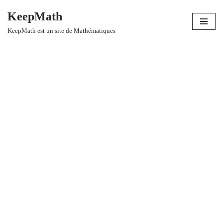
KeepMath
Aller
KeepMath est un site de Mathématiques
au
contenu