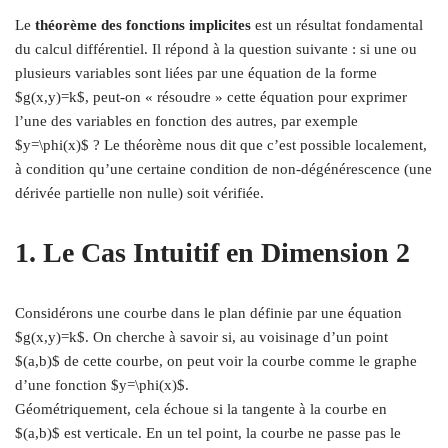
Le
théorème des fonctions implicites
est un résultat fondamental
du calcul différentiel. Il répond à la question suivante : si une ou
plusieurs variables sont liées par une équation de la forme
$g(x,y)=k$, peut-on « résoudre » cette équation pour exprimer
l’une des variables en fonction des autres, par exemple
$y=\phi(x)$ ? Le théorème nous dit que c’est possible localement,
à condition qu’une certaine condition de non-dégénérescence (une
dérivée partielle non nulle) soit vérifiée.
1. Le Cas Intuitif en Dimension 2
Considérons une courbe dans le plan définie par une équation
$g(x,y)=k$. On cherche à savoir si, au voisinage d’un point
$(a,b)$ de cette courbe, on peut voir la courbe comme le graphe
d’une fonction $y=\phi(x)$.
Géométriquement, cela échoue si la tangente à la courbe en
$(a,b)$ est verticale. En un tel point, la courbe ne passe pas le