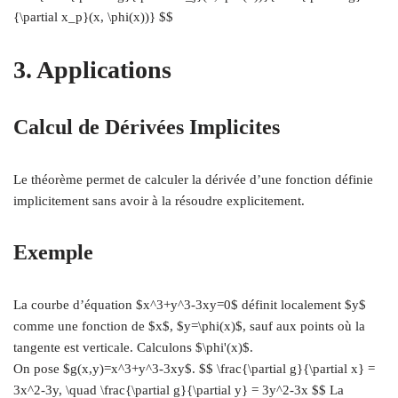
{\partial x_p}(x, \phi(x))} $$
3. Applications
Calcul de Dérivées Implicites
Le théorème permet de calculer la dérivée d’une fonction définie
implicitement sans avoir à la résoudre explicitement.
Exemple
La courbe d’équation $x^3+y^3-3xy=0$ définit localement $y$
comme une fonction de $x$, $y=\phi(x)$, sauf aux points où la
tangente est verticale. Calculons $\phi'(x)$.
On pose $g(x,y)=x^3+y^3-3xy$. $$ \frac{\partial g}{\partial x} =
3x^2-3y, \quad \frac{\partial g}{\partial y} = 3y^2-3x $$ La