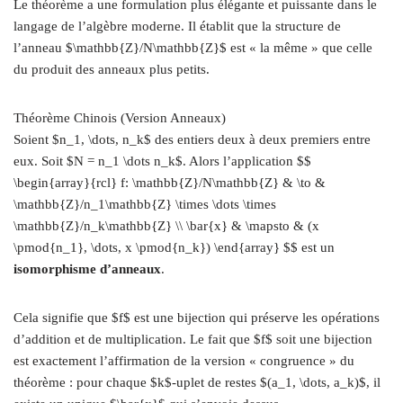
Le théorème a une formulation plus élégante et puissante dans le
langage de l’algèbre moderne. Il établit que la structure de
l’anneau $\mathbb{Z}/N\mathbb{Z}$ est « la même » que celle
du produit des anneaux plus petits.
Théorème Chinois (Version Anneaux)
Soient $n_1, \dots, n_k$ des entiers deux à deux premiers entre
eux. Soit $N = n_1 \dots n_k$. Alors l’application $$
\begin{array}{rcl} f: \mathbb{Z}/N\mathbb{Z} & \to &
\mathbb{Z}/n_1\mathbb{Z} \times \dots \times
\mathbb{Z}/n_k\mathbb{Z} \\ \bar{x} & \mapsto & (x
\pmod{n_1}, \dots, x \pmod{n_k}) \end{array} $$ est un
isomorphisme d’anneaux
.
Cela signifie que $f$ est une bijection qui préserve les opérations
d’addition et de multiplication. Le fait que $f$ soit une bijection
est exactement l’affirmation de la version « congruence » du
théorème : pour chaque $k$-uplet de restes $(a_1, \dots, a_k)$, il