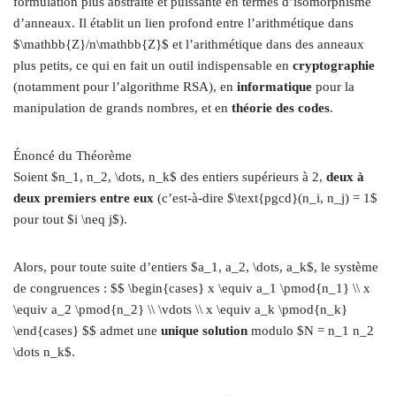
formulation plus abstraite et puissante en termes d’isomorphisme
d’anneaux. Il établit un lien profond entre l’arithmétique dans
$\mathbb{Z}/n\mathbb{Z}$ et l’arithmétique dans des anneaux
plus petits, ce qui en fait un outil indispensable en
cryptographie
(notamment pour l’algorithme RSA), en
informatique
pour la
manipulation de grands nombres, et en
théorie des codes
.
Énoncé du Théorème
Soient $n_1, n_2, \dots, n_k$ des entiers supérieurs à 2,
deux à
deux premiers entre eux
(c’est-à-dire $\text{pgcd}(n_i, n_j) = 1$
pour tout $i \neq j$).
Alors, pour toute suite d’entiers $a_1, a_2, \dots, a_k$, le système
de congruences : $$ \begin{cases} x \equiv a_1 \pmod{n_1} \\ x
\equiv a_2 \pmod{n_2} \\ \vdots \\ x \equiv a_k \pmod{n_k}
\end{cases} $$ admet une
unique solution
modulo $N = n_1 n_2
\dots n_k$.