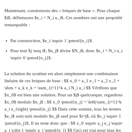
Maintenant, construisons des « briques de base ». Pour chaque
$i$, définissons $e_i = N_i u_i$. Ces nombres ont une propriété
remarquable :
Par construction, $e_i \equiv 1 \pmod{n_i}$.
Pour tout $j \neq i$, $n_j$ divise $N_i$, donc $e_i = N_i u_i
\equiv 0 \pmod{n_j}$.
La solution du système est alors simplement une combinaison
linéaire de ces briques de base : $$ x_0 = a_1 e_1 + a_2 e_2 +
\dots + a_k e_k = \sum_{i=1}^k a_i N_i u_i $$ Vérifions que
$x_0$ est bien une solution. Pour un $j$ quelconque, regardons
$x_0$ modulo $n_j$ : $$ x_0 \pmod{n_j} = \left(\sum_{i=1}^k
a_i e_i\right) \pmod{n_j} $$ Dans cette somme, tous les termes
$e_i$ sont nuls modulo $n_j$ sauf pour $i=j$, où $e_j \equiv 1
\pmod{n_j}$. Il ne reste donc que : $$ x_0 \equiv a_j e_j \equiv
a_j \cdot 1 \equiv a_j \pmod{n_j} $$ Ceci est vrai pour tous les