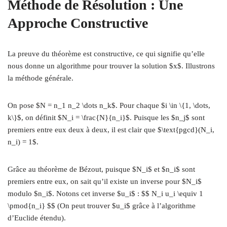
Méthode de Résolution : Une
Approche Constructive
La preuve du théorème est constructive, ce qui signifie qu’elle
nous donne un algorithme pour trouver la solution $x$. Illustrons
la méthode générale.
On pose $N = n_1 n_2 \dots n_k$. Pour chaque $i \in \{1, \dots,
k\}$, on définit $N_i = \frac{N}{n_i}$. Puisque les $n_j$ sont
premiers entre eux deux à deux, il est clair que $\text{pgcd}(N_i,
n_i) = 1$.
Grâce au théorème de Bézout, puisque $N_i$ et $n_i$ sont
premiers entre eux, on sait qu’il existe un inverse pour $N_i$
modulo $n_i$. Notons cet inverse $u_i$ : $$ N_i u_i \equiv 1
\pmod{n_i} $$ (On peut trouver $u_i$ grâce à l’algorithme
d’Euclide étendu).