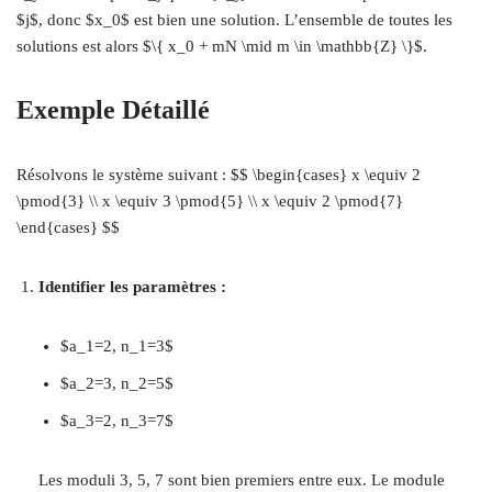
$j$, donc $x_0$ est bien une solution. L’ensemble de toutes les
solutions est alors $\{ x_0 + mN \mid m \in \mathbb{Z} \}$.
Exemple Détaillé
Résolvons le système suivant : $$ \begin{cases} x \equiv 2
\pmod{3} \\ x \equiv 3 \pmod{5} \\ x \equiv 2 \pmod{7}
\end{cases} $$
Identifier les paramètres :
$a_1=2, n_1=3$
$a_2=3, n_2=5$
$a_3=2, n_3=7$
Les moduli 3, 5, 7 sont bien premiers entre eux. Le module