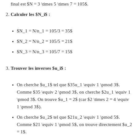
final est $N = 3 \times 5 \times 7 = 105$.
Calculer les $N_i$ :
$N_1 = N/n_1 = 105/3 = 35$
$N_2 = N/n_2 = 105/5 = 21$
$N_3 = N/n_3 = 105/7 = 15$
Trouver les inverses $u_i$ :
On cherche $u_1$ tel que $35u_1 \equiv 1 \pmod 3$.
Comme $35 \equiv 2 \pmod 3$, on cherche $2u_1 \equiv 1
\pmod 3$. On trouve $u_1 = 2$ (car $2 \times 2 = 4 \equiv
1 \pmod 3$).
On cherche $u_2$ tel que $21u_2 \equiv 1 \pmod 5$.
Comme $21 \equiv 1 \pmod 5$, on trouve directement $u_2
= 1$.