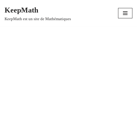
KeepMath
Aller
KeepMath est un site de Mathématiques
au
contenu