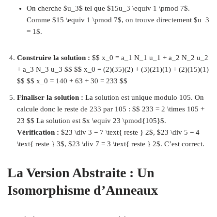
On cherche $u_3$ tel que $15u_3 \equiv 1 \pmod 7$.
Comme $15 \equiv 1 \pmod 7$, on trouve directement $u_3
= 1$.
Construire la solution :
$$ x_0 = a_1 N_1 u_1 + a_2 N_2 u_2
+ a_3 N_3 u_3 $$ $$ x_0 = (2)(35)(2) + (3)(21)(1) + (2)(15)(1)
$$ $$ x_0 = 140 + 63 + 30 = 233 $$
Finaliser la solution :
La solution est unique modulo 105. On
calcule donc le reste de 233 par 105 : $$ 233 = 2 \times 105 +
23 $$ La solution est $x \equiv 23 \pmod{105}$.
Vérification :
$23 \div 3 = 7 \text{ reste } 2$, $23 \div 5 = 4
\text{ reste } 3$, $23 \div 7 = 3 \text{ reste } 2$. C’est correct.
La Version Abstraite : Un
Isomorphisme d’Anneaux