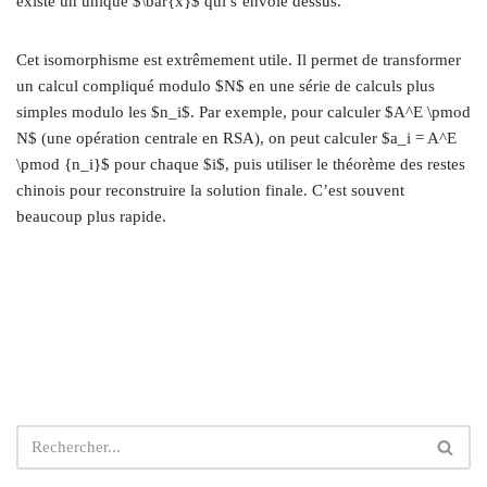
existe un unique $\bar{x}$ qui s’envoie dessus.
Cet isomorphisme est extrêmement utile. Il permet de transformer
un calcul compliqué modulo $N$ en une série de calculs plus
simples modulo les $n_i$. Par exemple, pour calculer $A^E \pmod
N$ (une opération centrale en RSA), on peut calculer $a_i = A^E
\pmod {n_i}$ pour chaque $i$, puis utiliser le théorème des restes
chinois pour reconstruire la solution finale. C’est souvent
beaucoup plus rapide.