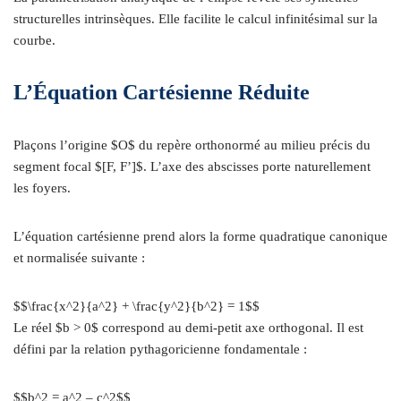
structurelles intrinsèques. Elle facilite le calcul infinitésimal sur la
courbe.
L’Équation Cartésienne Réduite
Plaçons l’origine $O$ du repère orthonormé au milieu précis du
segment focal $[F, F’]$. L’axe des abscisses porte naturellement
les foyers.
L’équation cartésienne prend alors la forme quadratique canonique
et normalisée suivante :
$$\frac{x^2}{a^2} + \frac{y^2}{b^2} = 1$$
Le réel $b > 0$ correspond au demi-petit axe orthogonal. Il est
défini par la relation pythagoricienne fondamentale :
$$b^2 = a^2 – c^2$$