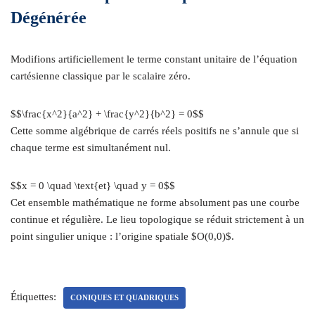
Dégénérée
Modifions artificiellement le terme constant unitaire de l’équation
cartésienne classique par le scalaire zéro.
$$\frac{x^2}{a^2} + \frac{y^2}{b^2} = 0$$
Cette somme algébrique de carrés réels positifs ne s’annule que si
chaque terme est simultanément nul.
$$x = 0 \quad \text{et} \quad y = 0$$
Cet ensemble mathématique ne forme absolument pas une courbe
continue et régulière. Le lieu topologique se réduit strictement à un
point singulier unique : l’origine spatiale $O(0,0)$.
Étiquettes:
CONIQUES ET QUADRIQUES