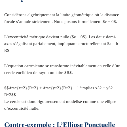
Considérons algébriquement la limite géométrique où la distance
focale s’annule strictement. Nous posons formellement $c = 0$.
L’excentricité métrique devient nulle ($e = 0$). Les deux demi-
axes s’égalisent parfaitement, impliquant structurellement $a = b =
R$.
L’équation cartésienne se transforme inévitablement en celle d’un
cercle euclidien de rayon unitaire $R$.
$$\frac{x^2}{R^2} + \frac{y^2}{R^2} = 1 \implies x^2 + y^2 =
R^2$$
Le cercle est donc rigoureusement modélisé comme une ellipse
d’excentricité nulle.
Contre-exemple : L’Ellipse Ponctuelle