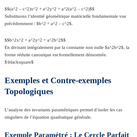
$$(a^2 – c^2)x^2 + a^2y^2 = a^2(a^2 – c^2)$$
Substituons l’identité géométrique matricielle fondamentale vue
précédemment : $b^2 = a^2 – c^2$.
$$b^2x^2 + a^2y^2 = a^2b^2$$
En divisant intégralement par la constante non nulle $a^2b^2$, la
forme réduite canonique est formellement démontrée.
$\blacksquare$
Exemples et Contre-exemples
Topologiques
L’analyse des invariants paramétriques permet d’isoler les cas
singuliers de l’équation quadratique générale.
Exemple Paramétré : Le Cercle Parfait