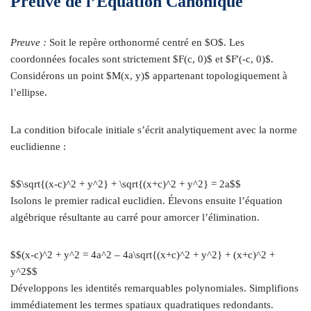
Preuve de l’Équation Canonique
Preuve :
Soit le repère orthonormé centré en $O$. Les
coordonnées focales sont strictement $F(c, 0)$ et $F'(-c, 0)$.
Considérons un point $M(x, y)$ appartenant topologiquement à
l’ellipse.
La condition bifocale initiale s’écrit analytiquement avec la norme
euclidienne :
$$\sqrt{(x-c)^2 + y^2} + \sqrt{(x+c)^2 + y^2} = 2a$$
Isolons le premier radical euclidien. Élevons ensuite l’équation
algébrique résultante au carré pour amorcer l’élimination.
$$(x-c)^2 + y^2 = 4a^2 – 4a\sqrt{(x+c)^2 + y^2} + (x+c)^2 +
y^2$$
Développons les identités remarquables polynomiales. Simplifions
immédiatement les termes spatiaux quadratiques redondants.