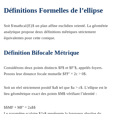
Définitions Formelles de l’ellipse
Soit $\mathcal{E}$ un plan affine euclidien orienté. La géométrie
analytique propose deux définitions métriques strictement
équivalentes pour cette conique.
Définition Bifocale Métrique
Considérons deux points distincts $F$ et $F’$, appelés foyers.
Posons leur distance focale mutuelle $FF’ = 2c > 0$.
Soit un réel strictement positif $a$ tel que $a > c$. L’ellipse est le
lieu géométrique exact des points $M$ vérifiant l’identité :
$$MF + MF’ = 2a$$
Le paramètre scalaire $2a$ représente la longueur absolue du