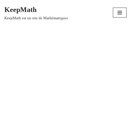
KeepMath
Aller
KeepMath est un site de Mathématiques
au
contenu