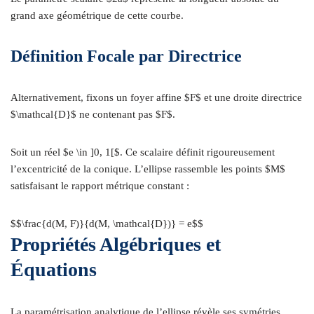
grand axe géométrique de cette courbe.
Définition Focale par Directrice
Alternativement, fixons un foyer affine $F$ et une droite directrice
$\mathcal{D}$ ne contenant pas $F$.
Soit un réel $e \in ]0, 1[$. Ce scalaire définit rigoureusement
l’excentricité de la conique. L’ellipse rassemble les points $M$
satisfaisant le rapport métrique constant :
$$\frac{d(M, F)}{d(M, \mathcal{D})} = e$$
Propriétés Algébriques et
Équations
La paramétrisation analytique de l’ellipse révèle ses symétries