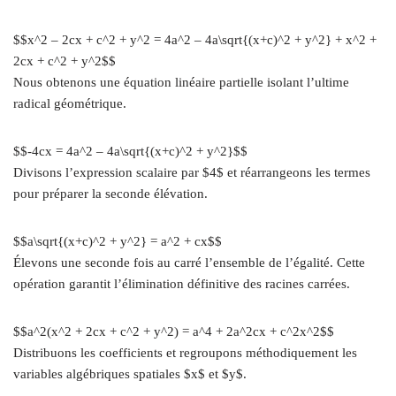
$$x^2 – 2cx + c^2 + y^2 = 4a^2 – 4a\sqrt{(x+c)^2 + y^2} + x^2 +
2cx + c^2 + y^2$$
Nous obtenons une équation linéaire partielle isolant l’ultime
radical géométrique.
$$-4cx = 4a^2 – 4a\sqrt{(x+c)^2 + y^2}$$
Divisons l’expression scalaire par $4$ et réarrangeons les termes
pour préparer la seconde élévation.
$$a\sqrt{(x+c)^2 + y^2} = a^2 + cx$$
Élevons une seconde fois au carré l’ensemble de l’égalité. Cette
opération garantit l’élimination définitive des racines carrées.
$$a^2(x^2 + 2cx + c^2 + y^2) = a^4 + 2a^2cx + c^2x^2$$
Distribuons les coefficients et regroupons méthodiquement les
variables algébriques spatiales $x$ et $y$.