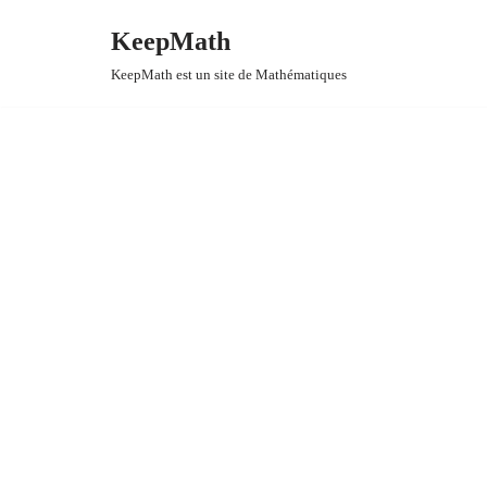
KeepMath
Aller
KeepMath est un site de Mathématiques
au
contenu