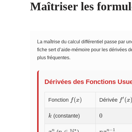
Maîtriser les formul
La maîtrise du calcul différentiel passe par u
fiche sert d’aide-mémoire pour les dérivées de
plus fréquentes.
Dérivées des Fonctions Usue
′
f(x)
f'(x)
(
)
(
Fonction
Dérivée
f
x
f
x
k
0
0
(constante)
k
N
∗
−
1
x^n
n \in
n
∈
n
n
(
)