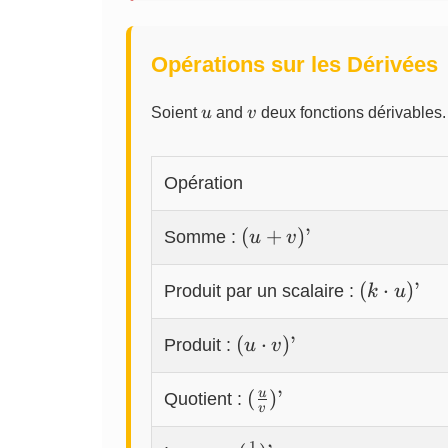
{\cos^2(x)}
Opérations sur les Dérivées
u
v
Soient
u
and
v
deux fonctions dérivables.
Opération
(u+v)’
(
+
)
’
Somme :
u
v
(k
(
⋅
)
’
Produit par un scalaire :
k
u
\cdot
u)’
(u
(
⋅
)
’
Produit :
u
v
\cdot
v)’
(\frac{u}
u
(
)
’
Quotient :
v
{v})’
1