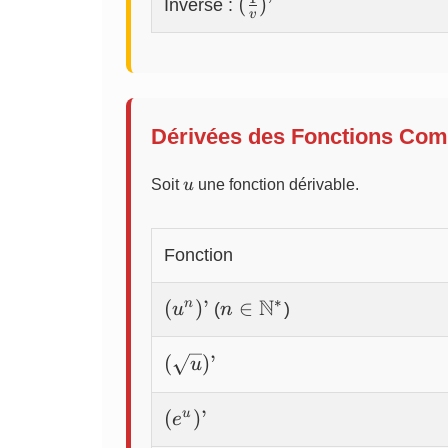
(\frac{1}
(
)
’
Inverse :
v
{v})’
Dérivées des Fonctions Co
u
Soit
u
une fonction dérivable.
Fonction
N
∗
(u^n)’
n \in
(
)
’
∈
n
(
)
u
n
\mathbb{N}^*
(\sqrt{u})’
(
)
’
u
(e^u)’
(
)
’
u
e