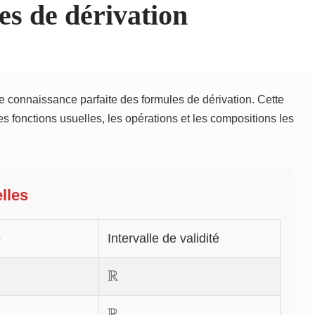
es de dérivation
ne connaissance parfaite des formules de dérivation. Cette
s fonctions usuelles, les opérations et les compositions les
lles
)
Intervalle de validité
R
\mathbb{R}
R
\mathbb{R}