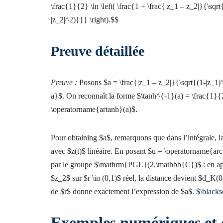
\frac{1}{2} \ln \left( \frac{1 + \frac{|z_1 – z_2|}{\sqr
|z_2|^2)}}} \right).$$
Preuve détaillée
Preuve :
Posons $a = \frac{|z_1 – z_2|}{\sqrt{(1-|z_1|
a}$. On reconnaît la forme $\tanh^{-1}(a) = \frac{1}
\operatorname{artanh}(a)$.
Pour obtaining $a$, remarquons que dans l’intégrale, la
avec $z(t)$ linéaire. En posant $u = \operatorname{arcta
par le groupe $\mathrm{PGL}(2,\mathbb{C})$ : en app
$z_2$ sur $r \in (0,1)$ réel, la distance devient $d_K(
de $r$ donne exactement l’expression de $a$.
$\black
Exemples numériques et 