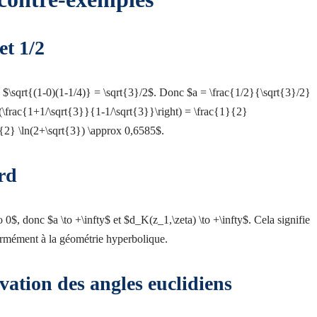
et 1/2
 $\sqrt{(1-0)(1-1/4)} = \sqrt{3}/2$. Donc $a = \frac{1/2}{\sqrt{3}/2}
t(\frac{1+1/\sqrt{3}}{1-1/\sqrt{3}}\right) = \frac{1}{2}
}{2} \ln(2+\sqrt{3}) \approx 0,6585$.
rd
to 0$, donc $a \to +\infty$ et $d_K(z_1,\zeta) \to +\infty$. Cela signifie
formément à la géométrie hyperbolique.
ation des angles euclidiens