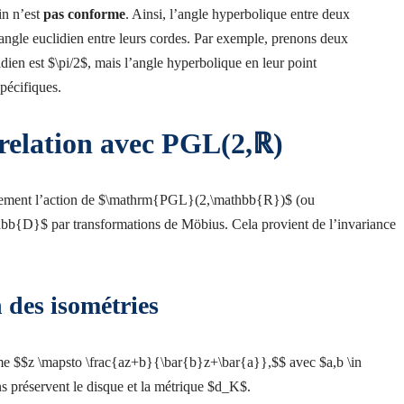
in n’est
pas conforme
. Ainsi, l’angle hyperbolique entre deux
’angle euclidien entre leurs cordes. Par exemple, prenons deux
ien est $\pi/2$, mais l’angle hyperbolique en leur point
spécifiques.
 relation avec PGL(2,ℝ)
ctement l’action de $\mathrm{PGL}(2,\mathbb{R})$ (ou
b{D}$ par transformations de Möbius. Cela provient de l’invariance
 des isométries
me $$z \mapsto \frac{az+b}{\bar{b}z+\bar{a}},$$ avec $a,b \in
s préservent le disque et la métrique $d_K$.