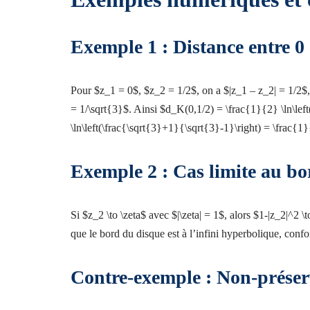
Exemple 1 : Distance entre 0 
Pour $z_1 = 0$, $z_2 = 1/2$, on a $|z_1 – z_2| = 1/2$,
= 1/\sqrt{3}$. Ainsi $d_K(0,1/2) = \frac{1}{2} \ln\lef
\ln\left(\frac{\sqrt{3}+1}{\sqrt{3}-1}\right) = \frac{1
Exemple 2 : Cas limite au bo
Si $z_2 \to \zeta$ avec $|\zeta| = 1$, alors $1-|z_2|^2 \
que le bord du disque est à l’infini hyperbolique, con
Contre-exemple : Non-préserv