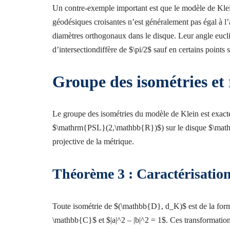
Un contre-exemple important est que le modèle de Kle
géodésiques croisantes n’est généralement pas égal à l
diamètres orthogonaux dans le disque. Leur angle euclid
d’intersectiondiffère de $\pi/2$ sauf en certains points 
Groupe des isométries et
Le groupe des isométries du modèle de Klein est exa
$\mathrm{PSL}(2,\mathbb{R})$) sur le disque $\mathb
projective de la métrique.
Théorème 3 : Caractérisation
Toute isométrie de $(\mathbb{D}, d_K)$ est de la for
\mathbb{C}$ et $|a|^2 – |b|^2 = 1$. Ces transformation