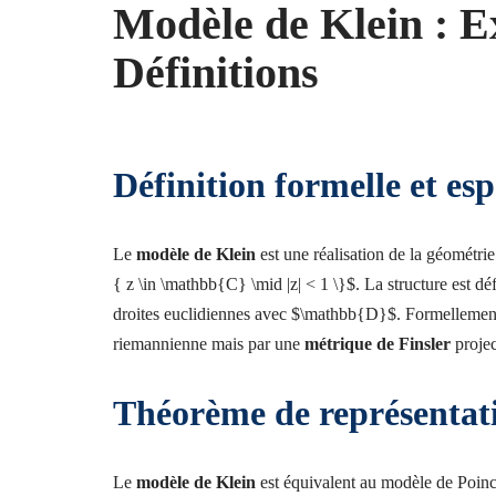
Modèle de Klein : E
Définitions
Définition formelle et es
Le
modèle de Klein
est une réalisation de la géomét
{ z \in \mathbb{C} \mid |z| < 1 \}$. La structure est d
droites euclidiennes avec $\mathbb{D}$. Formellement,
riemannienne mais par une
métrique de Finsler
projec
Théorème de représentati
Le
modèle de Klein
est équivalent au modèle de Poinc