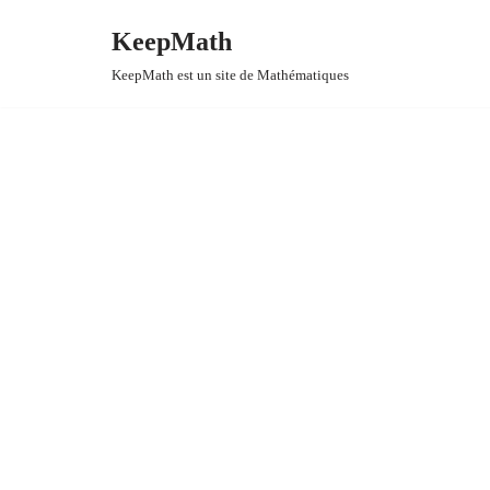
KeepMath
Aller
KeepMath est un site de Mathématiques
au
contenu