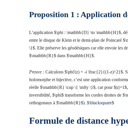
Proposition 1 : Application d
L’application $\phi : \mathbb{D} \to \mathbb{H}$, défi
entre le disque de Klein et le demi-plan de Poincaré
\}$. Elle préserve les géodésiques car elle envoie les 
$\mathbb{R}$ dans $\mathbb{H}$.
Preuve :
Calculons $\phi'(z) = -i \frac{2}{(1-z)^2}$. S
holomorphe et bijective, c’est une application conforme
réelle $\mathbb{R} \cup \{ \infty \}$, car pour $|z|=1$,
inversibilité, $\phi$ transforme les cordes droites d
orthogonaux à $\mathbb{R}$).
$\blacksquare$
Formule de distance hype