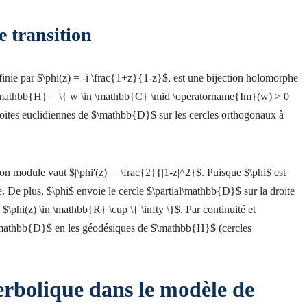
e transition
nie par $\phi(z) = -i \frac{1+z}{1-z}$, est une bijection holomorphe
 $\mathbb{H} = \{ w \in \mathbb{C} \mid \operatorname{Im}(w) > 0
droites euclidiennes de $\mathbb{D}$ sur les cercles orthogonaux à
on module vaut $|\phi'(z)| = \frac{2}{|1-z|^2}$. Puisque $\phi$ est
. De plus, $\phi$ envoie le cercle $\partial\mathbb{D}$ sur la droite
 $\phi(z) \in \mathbb{R} \cup \{ \infty \}$. Par continuité et
e $\mathbb{D}$ en les géodésiques de $\mathbb{H}$ (cercles
rbolique dans le modèle de