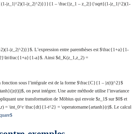
t{(1-|z_1|^2)(1-|z_2|^2)}}}{1 – \frac{|z_1 – z_2|}{\sqrt{(1-|z_1|^2)(1-
^2)(1-|z_2|^2)}}$. L’expression entre parenthèses est $\frac{1+a}{1-
{2}\ln\frac{1+a}{1-a}$. Ainsi $d_K(z_1,z_2) =
 fonction sous l’intégrale est de la forme $\frac{C}{1 – |z(t)|^2}$
nh}(|z(t)|)$, on peut intégrer. Une autre méthode utilise l’invariance
liquant une transformation de Möbius qui envoie $z_1$ sur $0$ et
0,r) = \int_0^r \frac{dt}{1-t^2} = \operatorname{artanh}(r)$. Le calcul
square$
contre-exemples