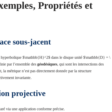
xemples, Propriétés et
pace sous-jacent
rie hyperbolique $\mathbb{H}^2$ dans le disque unité $\mathbb{D} = \
éfinie par l’ensemble des
géodésiques
, qui sont les intersections des
 la métrique n’est pas directement donnée par la structure
tivement invariante.
on projective
aré via une application conforme précise.