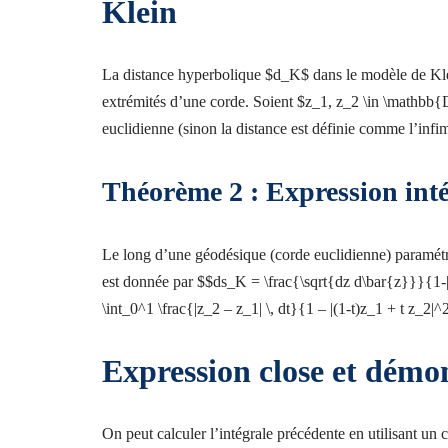
Klein
La distance hyperbolique $d_K$ dans le modèle de Kle
extrémités d’une corde. Soient $z_1, z_2 \in \mathbb{D
euclidienne (sinon la distance est définie comme l’inf
Théorème 2 : Expression int
Le long d’une géodésique (corde euclidienne) paramétrée
est donnée par $$ds_K = \frac{\sqrt{dz d\bar{z}}}{1-|
\int_0^1 \frac{|z_2 – z_1| \, dt}{1 – |(1-t)z_1 + t z_2|^
Expression close et démo
On peut calculer l’intégrale précédente en utilisant un 