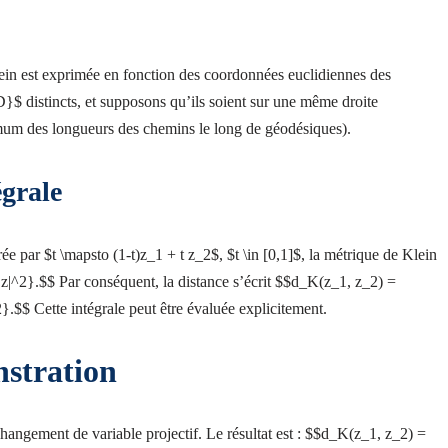
in est exprimée en fonction des coordonnées euclidiennes des
}$ distincts, et supposons qu’ils soient sur une même droite
imum des longueurs des chemins le long de géodésiques).
égrale
 par $t \mapsto (1-t)z_1 + t z_2$, $t \in [0,1]$, la métrique de Klein
z|^2}.$$ Par conséquent, la distance s’écrit $$d_K(z_1, z_2) =
2}.$$ Cette intégrale peut être évaluée explicitement.
nstration
changement de variable projectif. Le résultat est : $$d_K(z_1, z_2) =