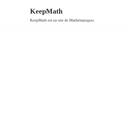
KeepMath
Aller
KeepMath est un site de Mathématiques
au
contenu