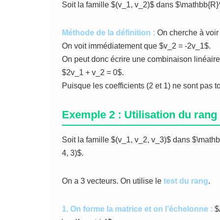
Soit la famille $(v_1, v_2)$ dans $\mathbb{R}
Méthode de la définition :
On cherche à voir s
On voit immédiatement que $v_2 = -2v_1$.
On peut donc écrire une combinaison linéaire 
$2v_1 + v_2 = 0$.
Puisque les coefficients (2 et 1) ne sont pas tou
Exemple 2 : Utilisation du rang
Soit la famille $(v_1, v_2, v_3)$ dans $\math
4, 3)$.
On a 3 vecteurs. On utilise le
test du rang
.
1. On forme la matrice et on l’échelonne :
$A