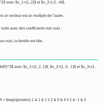
^2$ avec $v_1=(1, 2)$ et $v_2=(-2, -4)$.
i un vecteur est un multiple de l’autre.
nulle avec des coefficients non nuls :
s nuls, la famille est liée.
bb{R}^3$ avec $v_1=(1, 2, 1)$, $v_2=(1, 0, -1)$ et $v_3=(1,
 = \begin{pmatrix} 1 & 1 & 1 \\ 2 & 0 & 4 \\ 1 & -1 & 3