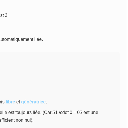
st 3.
automatiquement liée.
ois
libre
et
génératrice
.
 elle est toujours liée. (Car $1 \cdot 0 = 0$ est une
ficient non nul).