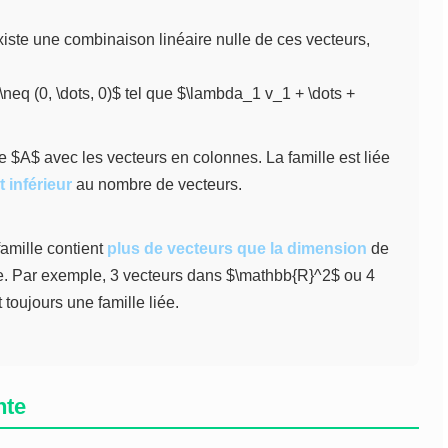
 existe une combinaison linéaire nulle de ces vecteurs,
\neq (0, \dots, 0)$ tel que $\lambda_1 v_1 + \dots +
 $A$ avec les vecteurs en colonnes. La famille est liée
 inférieur
au nombre de vecteurs.
famille contient
plus de vecteurs que la dimension
de
ée. Par exemple, 3 vecteurs dans $\mathbb{R}^2$ ou 4
toujours une famille liée.
nte