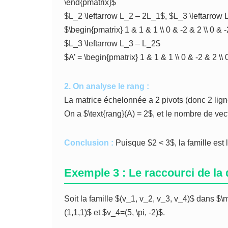
\end{pmatrix}$
$L_2 \leftarrow L_2 – 2L_1$, $L_3 \leftarrow
$\begin{pmatrix} 1 & 1 & 1 \\ 0 & -2 & 2 \\ 0 & 
$L_3 \leftarrow L_3 – L_2$
$A’ = \begin{pmatrix} 1 & 1 & 1 \\ 0 & -2 & 2 \\
2. On analyse le rang :
La matrice échelonnée a 2 pivots (donc 2 ligne
On a $\text{rang}(A) = 2$, et le nombre de vec
Conclusion :
Puisque $2 < 3$, la famille est l
Exemple 3 : Le raccourci de la
Soit la famille $(v_1, v_2, v_3, v_4)$ dans $
(1,1,1)$ et $v_4=(5, \pi, -2)$.