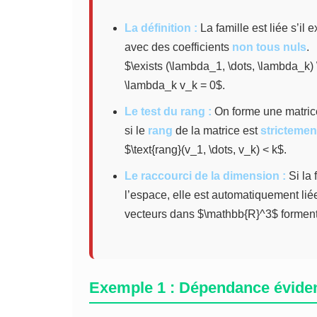
La définition :
La famille est liée s’il
avec des coefficients
non tous nuls
.
$\exists (\lambda_1, \dots, \lambda_k) 
\lambda_k v_k = 0$.
Le test du rang :
On forme une matrice
si le
rang
de la matrice est
strictement
$\text{rang}(v_1, \dots, v_k) < k$.
Le raccourci de la dimension :
Si la 
l’espace, elle est automatiquement li
vecteurs dans $\mathbb{R}^3$ forment 
Exemple 1 : Dépendance évide