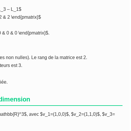
 L_3 – L_1$
-2 & 2 \end{pmatrix}$
 0 & 0 & 0 \end{pmatrix}$.
s non nulles). Le rang de la matrice est 2.
teurs est 3.
iée.
 dimension
\mathbb{R}^3$, avec $v_1=(1,0,0)$, $v_2=(1,1,0)$, $v_3=