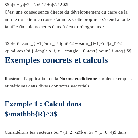
$$ \|x + y\|^2 = \|x\|^2 + \|y\|^2 $$
C’est une conséquence directe du développement du carré de la
norme où le terme croisé s’annule. Cette propriété s’étend à toute
famille finie de vecteurs deux à deux orthogonaux :
$$ \left\| \sum_{i=1}^n x_i \right\|^2 = \sum_{i=1}^n \|x_i\|^2
\quad \text{si } \langle x_i, x_j \rangle = 0 \text{ pour } i \neq j $$
Exemples concrets et calculs
Illustrons l’application de la
Norme euclidienne
par des exemples
numériques dans divers contextes vectoriels.
Exemple 1 : Calcul dans
$\mathbb{R}^3$
Considérons les vecteurs $u = (1, 2, -2)$ et $v = (3, 0, 4)$ dans