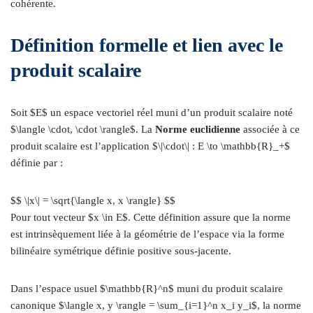
cohérente.
Définition formelle et lien avec le
produit scalaire
Soit $E$ un espace vectoriel réel muni d’un produit scalaire noté
$\langle \cdot, \cdot \rangle$. La
Norme euclidienne
associée à ce
produit scalaire est l’application $\|\cdot\| : E \to \mathbb{R}_+$
définie par :
$$ \|x\| = \sqrt{\langle x, x \rangle} $$
Pour tout vecteur $x \in E$. Cette définition assure que la norme
est intrinsèquement liée à la géométrie de l’espace via la forme
bilinéaire symétrique définie positive sous-jacente.
Dans l’espace usuel $\mathbb{R}^n$ muni du produit scalaire
canonique $\langle x, y \rangle = \sum_{i=1}^n x_i y_i$, la norme