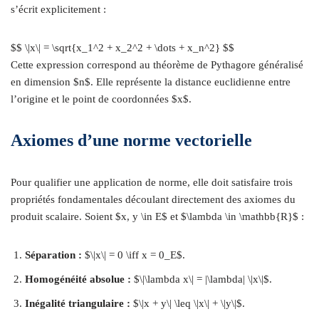
s’écrit explicitement :
$$ \|x\| = \sqrt{x_1^2 + x_2^2 + \dots + x_n^2} $$
Cette expression correspond au théorème de Pythagore généralisé
en dimension $n$. Elle représente la distance euclidienne entre
l’origine et le point de coordonnées $x$.
Axiomes d’une norme vectorielle
Pour qualifier une application de norme, elle doit satisfaire trois
propriétés fondamentales découlant directement des axiomes du
produit scalaire. Soient $x, y \in E$ et $\lambda \in \mathbb{R}$ :
Séparation :
$\|x\| = 0 \iff x = 0_E$.
Homogénéité absolue :
$\|\lambda x\| = |\lambda| \|x\|$.
Inégalité triangulaire :
$\|x + y\| \leq \|x\| + \|y\|$.