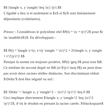
$$ |\langle x, y \rangle| \leq \|x\| \|y\| $$
L’égalité a lieu si et seulement si $x$ et $y$ sont linéairement
dépendants (colinéaires).
Preuve :
Considérons le polynôme réel $P(t) = \|x + ty\|^2$ pour $t
\in \mathbb{R}$. En développant :
$$ P(t) = \langle x+ty, x+ty \rangle = \|x\|^2 + 2t\langle x, y \rangle
+ t^2\|y\|^2 $$
Puisque la norme est toujours positive, $P(t) \geq 0$ pour tout $t$.
Ce trinôme du second degré en $t$ (si $\|y\| \neq 0$) ne peut donc
pas avoir deux racines réelles distinctes. Son discriminant réduit
$\Delta’$ doit être négatif ou nul :
$$ \Delta’ = \langle x, y \rangle^2 – \|x\|^2 \|y\|^2 \leq 0 $$
Ceci implique directement $\langle x, y \rangle^2 \leq \|x\|^2
\|y\|^2$, d’où le résultat en prenant la racine carrée. $\blacksquare$