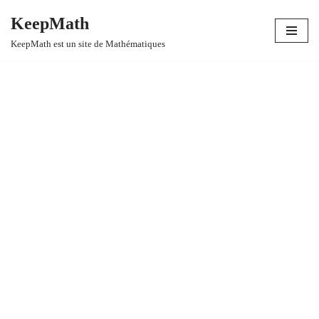
KeepMath
Aller
KeepMath est un site de Mathématiques
au
contenu