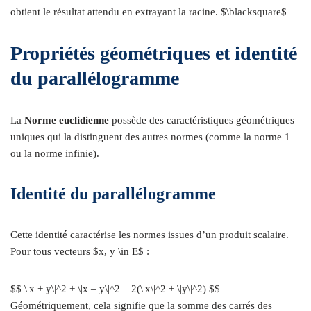
obtient le résultat attendu en extrayant la racine. $\blacksquare$
Propriétés géométriques et identité
du parallélogramme
La
Norme euclidienne
possède des caractéristiques géométriques
uniques qui la distinguent des autres normes (comme la norme 1
ou la norme infinie).
Identité du parallélogramme
Cette identité caractérise les normes issues d’un produit scalaire.
Pour tous vecteurs $x, y \in E$ :
$$ \|x + y\|^2 + \|x – y\|^2 = 2(\|x\|^2 + \|y\|^2) $$
Géométriquement, cela signifie que la somme des carrés des