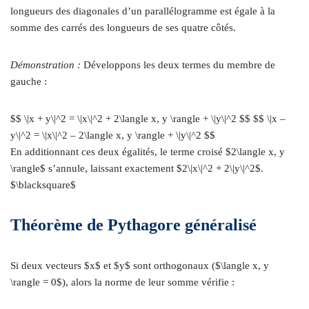
longueurs des diagonales d’un parallélogramme est égale à la
somme des carrés des longueurs de ses quatre côtés.
Démonstration :
Développons les deux termes du membre de
gauche :
$$ \|x + y\|^2 = \|x\|^2 + 2\langle x, y \rangle + \|y\|^2 $$ $$ \|x –
y\|^2 = \|x\|^2 – 2\langle x, y \rangle + \|y\|^2 $$
En additionnant ces deux égalités, le terme croisé $2\langle x, y
\rangle$ s’annule, laissant exactement $2\|x\|^2 + 2\|y\|^2$.
$\blacksquare$
Théorème de Pythagore généralisé
Si deux vecteurs $x$ et $y$ sont orthogonaux ($\langle x, y
\rangle = 0$), alors la norme de leur somme vérifie :