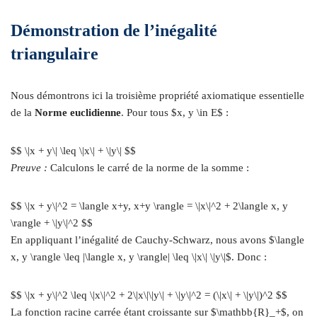
Démonstration de l’inégalité
triangulaire
Nous démontrons ici la troisième propriété axiomatique essentielle
de la
Norme euclidienne
. Pour tous $x, y \in E$ :
$$ \|x + y\| \leq \|x\| + \|y\| $$
Preuve :
Calculons le carré de la norme de la somme :
$$ \|x + y\|^2 = \langle x+y, x+y \rangle = \|x\|^2 + 2\langle x, y
\rangle + \|y\|^2 $$
En appliquant l’inégalité de Cauchy-Schwarz, nous avons $\langle
x, y \rangle \leq |\langle x, y \rangle| \leq \|x\| \|y\|$. Donc :
$$ \|x + y\|^2 \leq \|x\|^2 + 2\|x\|\|y\| + \|y\|^2 = (\|x\| + \|y\|)^2 $$
La fonction racine carrée étant croissante sur $\mathbb{R}_+$, on