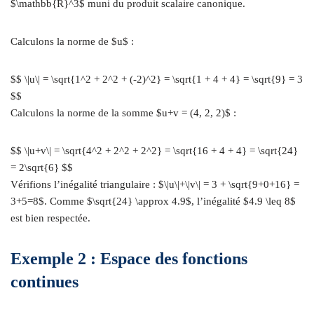
$\mathbb{R}^3$ muni du produit scalaire canonique.
Calculons la norme de $u$ :
$$ \|u\| = \sqrt{1^2 + 2^2 + (-2)^2} = \sqrt{1 + 4 + 4} = \sqrt{9} = 3
$$
Calculons la norme de la somme $u+v = (4, 2, 2)$ :
$$ \|u+v\| = \sqrt{4^2 + 2^2 + 2^2} = \sqrt{16 + 4 + 4} = \sqrt{24}
= 2\sqrt{6} $$
Vérifions l’inégalité triangulaire : $\|u\|+\|v\| = 3 + \sqrt{9+0+16} =
3+5=8$. Comme $\sqrt{24} \approx 4.9$, l’inégalité $4.9 \leq 8$
est bien respectée.
Exemple 2 : Espace des fonctions
continues