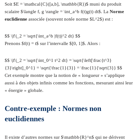
Soit $E = \mathcal{C}([a,b], \mathbb{R})$ muni du produit
scalaire $\langle f, g \rangle = \int_a^b f(t)g(t) dt$. La
Norme
euclidienne
associée (souvent notée norme $L^2$) est :
$$ \|f\|_2 = \sqrt{\int_a^b |f(t)|^2 dt} $$
Prenons $f(t) = t$ sur l’intervalle $[0, 1]$. Alors :
$$ \|f\|_2 = \sqrt{\int_0^1 t^2 dt} = \sqrt{\left[\frac{t^3}
{3}\right]_0^1} = \sqrt{\frac{1}{3}} = \frac{1}{\sqrt{3}} $$
Cet exemple montre que la notion de « longueur » s’applique
aussi à des objets infinis comme les fonctions, mesurant ainsi leur
« énergie » globale.
Contre-exemple : Normes non
euclidiennes
Il existe d’autres normes sur $\mathbb{R}^n$ qui ne dérivent