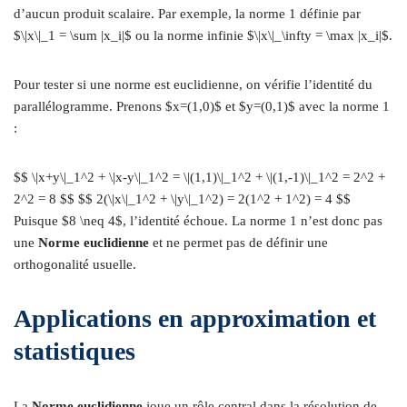
d’aucun produit scalaire. Par exemple, la norme 1 définie par
$\|x\|_1 = \sum |x_i|$ ou la norme infinie $\|x\|_\infty = \max |x_i|$.
Pour tester si une norme est euclidienne, on vérifie l’identité du
parallélogramme. Prenons $x=(1,0)$ et $y=(0,1)$ avec la norme 1
:
$$ \|x+y\|_1^2 + \|x-y\|_1^2 = \|(1,1)\|_1^2 + \|(1,-1)\|_1^2 = 2^2 +
2^2 = 8 $$ $$ 2(\|x\|_1^2 + \|y\|_1^2) = 2(1^2 + 1^2) = 4 $$
Puisque $8 \neq 4$, l’identité échoue. La norme 1 n’est donc pas
une
Norme euclidienne
et ne permet pas de définir une
orthogonalité usuelle.
Applications en approximation et
statistiques
La
Norme euclidienne
joue un rôle central dans la résolution de