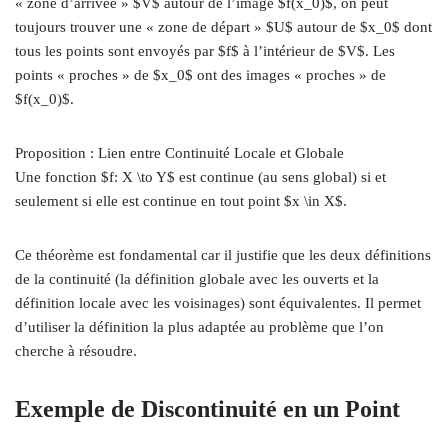
« zone d’arrivée » $V$ autour de l’image $f(x_0)$, on peut
toujours trouver une « zone de départ » $U$ autour de $x_0$ dont
tous les points sont envoyés par $f$ à l’intérieur de $V$. Les
points « proches » de $x_0$ ont des images « proches » de
$f(x_0)$.
Proposition : Lien entre Continuité Locale et Globale
Une fonction $f: X \to Y$ est continue (au sens global) si et
seulement si elle est continue en tout point $x \in X$.
Ce théorème est fondamental car il justifie que les deux définitions
de la continuité (la définition globale avec les ouverts et la
définition locale avec les voisinages) sont équivalentes. Il permet
d’utiliser la définition la plus adaptée au problème que l’on
cherche à résoudre.
Exemple de Discontinuité en un Point