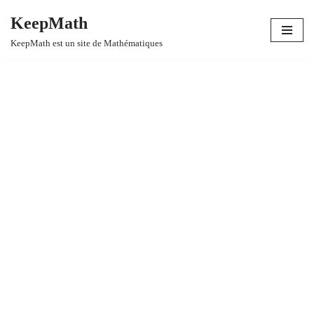
KeepMath
Aller
KeepMath est un site de Mathématiques
au
contenu