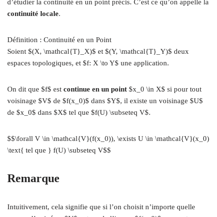
d’étudier la continuité en un point précis. C’est ce qu’on appelle la
continuité locale
.
Définition : Continuité en un Point
Soient $(X, \mathcal{T}_X)$ et $(Y, \mathcal{T}_Y)$ deux
espaces topologiques, et $f: X \to Y$ une application.
On dit que $f$ est
continue en un point
$x_0 \in X$ si pour tout
voisinage $V$ de $f(x_0)$ dans $Y$, il existe un voisinage $U$
de $x_0$ dans $X$ tel que $f(U) \subseteq V$.
$$\forall V \in \mathcal{V}(f(x_0)), \exists U \in \mathcal{V}(x_0)
\text{ tel que } f(U) \subseteq V$$
Remarque
Intuitivement, cela signifie que si l’on choisit n’importe quelle