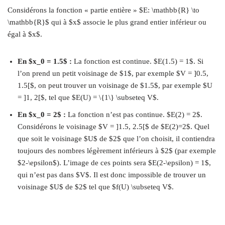
Considérons la fonction « partie entière » $E: \mathbb{R} \to
\mathbb{R}$ qui à $x$ associe le plus grand entier inférieur ou
égal à $x$.
En $x_0 = 1.5$ :
La fonction est continue. $E(1.5) = 1$. Si
l’on prend un petit voisinage de $1$, par exemple $V = ]0.5,
1.5[$, on peut trouver un voisinage de $1.5$, par exemple $U
= ]1, 2[$, tel que $E(U) = \{1\} \subseteq V$.
En $x_0 = 2$ :
La fonction n’est pas continue. $E(2) = 2$.
Considérons le voisinage $V = ]1.5, 2.5[$ de $E(2)=2$. Quel
que soit le voisinage $U$ de $2$ que l’on choisit, il contiendra
toujours des nombres légèrement inférieurs à $2$ (par exemple
$2-\epsilon$). L’image de ces points sera $E(2-\epsilon) = 1$,
qui n’est pas dans $V$. Il est donc impossible de trouver un
voisinage $U$ de $2$ tel que $f(U) \subseteq V$.