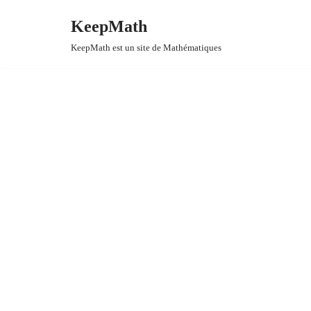
KeepMath
Aller
KeepMath est un site de Mathématiques
au
contenu