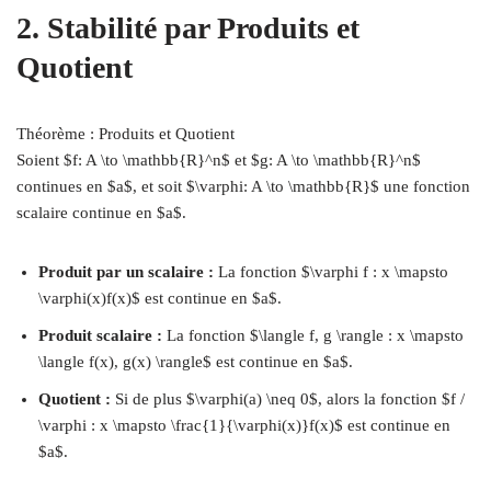
2. Stabilité par Produits et
Quotient
Théorème : Produits et Quotient
Soient $f: A \to \mathbb{R}^n$ et $g: A \to \mathbb{R}^n$
continues en $a$, et soit $\varphi: A \to \mathbb{R}$ une fonction
scalaire continue en $a$.
Produit par un scalaire :
La fonction $\varphi f : x \mapsto
\varphi(x)f(x)$ est continue en $a$.
Produit scalaire :
La fonction $\langle f, g \rangle : x \mapsto
\langle f(x), g(x) \rangle$ est continue en $a$.
Quotient :
Si de plus $\varphi(a) \neq 0$, alors la fonction $f /
\varphi : x \mapsto \frac{1}{\varphi(x)}f(x)$ est continue en
$a$.