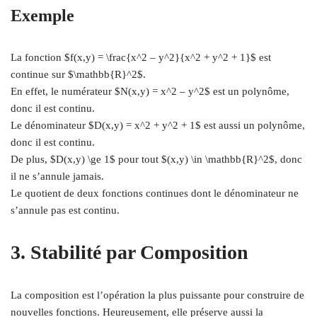
Exemple
La fonction $f(x,y) = \frac{x^2 – y^2}{x^2 + y^2 + 1}$ est
continue sur $\mathbb{R}^2$.
En effet, le numérateur $N(x,y) = x^2 – y^2$ est un polynôme,
donc il est continu.
Le dénominateur $D(x,y) = x^2 + y^2 + 1$ est aussi un polynôme,
donc il est continu.
De plus, $D(x,y) \ge 1$ pour tout $(x,y) \in \mathbb{R}^2$, donc
il ne s’annule jamais.
Le quotient de deux fonctions continues dont le dénominateur ne
s’annule pas est continu.
3. Stabilité par Composition
La composition est l’opération la plus puissante pour construire de
nouvelles fonctions. Heureusement, elle préserve aussi la