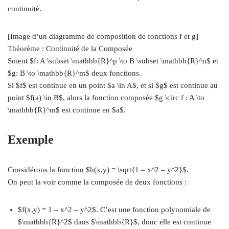
continuité.
[Image d’un diagramme de composition de fonctions f et g]
Théorème : Continuité de la Composée
Soient $f: A \subset \mathbb{R}^p \to B \subset \mathbb{R}^n$ et
$g: B \to \mathbb{R}^m$ deux fonctions.
Si $f$ est continue en un point $a \in A$, et si $g$ est continue au
point $f(a) \in B$, alors la fonction composée $g \circ f : A \to
\mathbb{R}^m$ est continue en $a$.
Exemple
Considérons la fonction $h(x,y) = \sqrt{1 – x^2 – y^2}$.
On peut la voir comme la composée de deux fonctions :
$f(x,y) = 1 – x^2 – y^2$. C’est une fonction polynomiale de
$\mathbb{R}^2$ dans $\mathbb{R}$, donc elle est continue