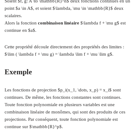
Soient $f, g: A \to \mathbb{R}^n$ deux fonctions continues en un
point $a \in A$, et soient $\lambda, \mu \in \mathbb{R}$ deux
scalaires.
Alors la fonction
combinaison linéaire
$\lambda f + \mu g$ est
continue en $a$.
Cette propriété découle directement des propriétés des limites :
$\lim ( \lambda f + \mu g) = \lambda \lim f + \mu \lim g$.
Exemple
Les fonctions de projection $p_i(x_1, \dots, x_p) = x_i$ sont
continues. De même, les fonctions constantes sont continues.
Toute fonction polynomiale en plusieurs variables est une
combinaison linéaire de monômes, qui sont des produits de ces
projections. Par conséquent, toute fonction polynomiale est
continue sur $\mathbb{R}^p$.