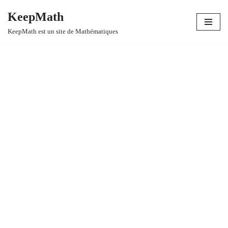
KeepMath
Aller
KeepMath est un site de Mathématiques
au
contenu