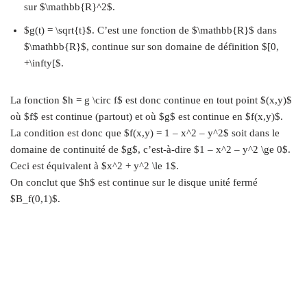
sur $\mathbb{R}^2$.
$g(t) = \sqrt{t}$. C’est une fonction de $\mathbb{R}$ dans
$\mathbb{R}$, continue sur son domaine de définition $[0,
+\infty[$.
La fonction $h = g \circ f$ est donc continue en tout point $(x,y)$
où $f$ est continue (partout) et où $g$ est continue en $f(x,y)$.
La condition est donc que $f(x,y) = 1 – x^2 – y^2$ soit dans le
domaine de continuité de $g$, c’est-à-dire $1 – x^2 – y^2 \ge 0$.
Ceci est équivalent à $x^2 + y^2 \le 1$.
On conclut que $h$ est continue sur le disque unité fermé
$B_f(0,1)$.