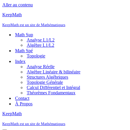
Aller au contenu
KeepMath
KeepMath est un site de Mathématiques
Math Sup
Analyse L1/L2
Algèbre L1/L2
Math Spé
Topologie
Index
Analyse Réelle
Algèbre Linéaire & bilinéaire
Structures Algébriques
Topologie Générale
Calcul Différentiel et Intégral
Théorèmes Fondamentaux
Contact
À Propos
KeepMath
KeepMath est un site de Mathématiques