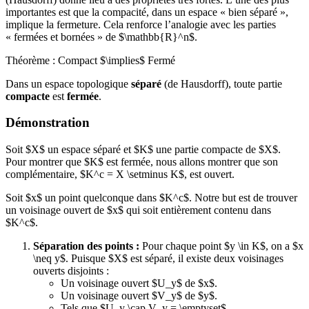
importantes est que la compacité, dans un espace « bien séparé »,
implique la fermeture. Cela renforce l’analogie avec les parties
« fermées et bornées » de $\mathbb{R}^n$.
Théorème : Compact $\implies$ Fermé
Dans un espace topologique
séparé
(de Hausdorff), toute partie
compacte
est
fermée
.
Démonstration
Soit $X$ un espace séparé et $K$ une partie compacte de $X$.
Pour montrer que $K$ est fermée, nous allons montrer que son
complémentaire, $K^c = X \setminus K$, est ouvert.
Soit $x$ un point quelconque dans $K^c$. Notre but est de trouver
un voisinage ouvert de $x$ qui soit entièrement contenu dans
$K^c$.
Séparation des points :
Pour chaque point $y \in K$, on a $x
\neq y$. Puisque $X$ est séparé, il existe deux voisinages
ouverts disjoints :
Un voisinage ouvert $U_y$ de $x$.
Un voisinage ouvert $V_y$ de $y$.
Tels que $U_y \cap V_y = \emptyset$.