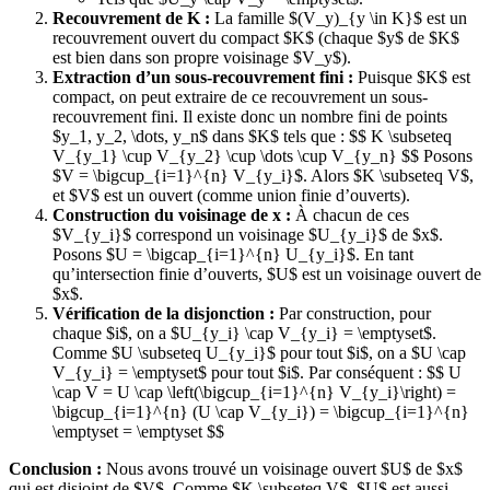
Recouvrement de K :
La famille $(V_y)_{y \in K}$ est un
recouvrement ouvert du compact $K$ (chaque $y$ de $K$
est bien dans son propre voisinage $V_y$).
Extraction d’un sous-recouvrement fini :
Puisque $K$ est
compact, on peut extraire de ce recouvrement un sous-
recouvrement fini. Il existe donc un nombre fini de points
$y_1, y_2, \dots, y_n$ dans $K$ tels que : $$ K \subseteq
V_{y_1} \cup V_{y_2} \cup \dots \cup V_{y_n} $$ Posons
$V = \bigcup_{i=1}^{n} V_{y_i}$. Alors $K \subseteq V$,
et $V$ est un ouvert (comme union finie d’ouverts).
Construction du voisinage de x :
À chacun de ces
$V_{y_i}$ correspond un voisinage $U_{y_i}$ de $x$.
Posons $U = \bigcap_{i=1}^{n} U_{y_i}$. En tant
qu’intersection finie d’ouverts, $U$ est un voisinage ouvert de
$x$.
Vérification de la disjonction :
Par construction, pour
chaque $i$, on a $U_{y_i} \cap V_{y_i} = \emptyset$.
Comme $U \subseteq U_{y_i}$ pour tout $i$, on a $U \cap
V_{y_i} = \emptyset$ pour tout $i$. Par conséquent : $$ U
\cap V = U \cap \left(\bigcup_{i=1}^{n} V_{y_i}\right) =
\bigcup_{i=1}^{n} (U \cap V_{y_i}) = \bigcup_{i=1}^{n}
\emptyset = \emptyset $$
Conclusion :
Nous avons trouvé un voisinage ouvert $U$ de $x$
qui est disjoint de $V$. Comme $K \subseteq V$, $U$ est aussi