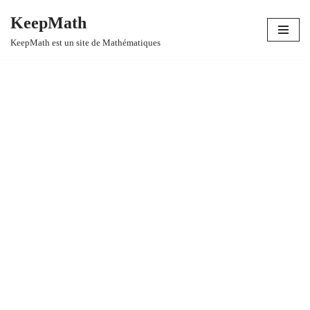
KeepMath
Aller
KeepMath est un site de Mathématiques
au
contenu