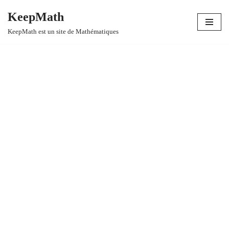
KeepMath
Aller
KeepMath est un site de Mathématiques
au
contenu