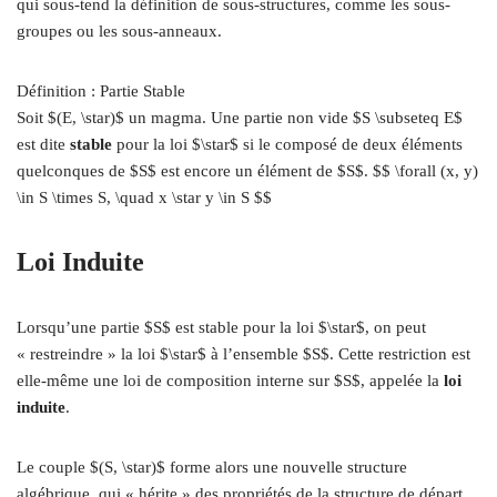
qui sous-tend la définition de sous-structures, comme les sous-
groupes ou les sous-anneaux.
Définition : Partie Stable
Soit $(E, \star)$ un magma. Une partie non vide $S \subseteq E$
est dite
stable
pour la loi $\star$ si le composé de deux éléments
quelconques de $S$ est encore un élément de $S$. $$ \forall (x, y)
\in S \times S, \quad x \star y \in S $$
Loi Induite
Lorsqu’une partie $S$ est stable pour la loi $\star$, on peut
« restreindre » la loi $\star$ à l’ensemble $S$. Cette restriction est
elle-même une loi de composition interne sur $S$, appelée la
loi
induite
.
Le couple $(S, \star)$ forme alors une nouvelle structure
algébrique, qui « hérite » des propriétés de la structure de départ.