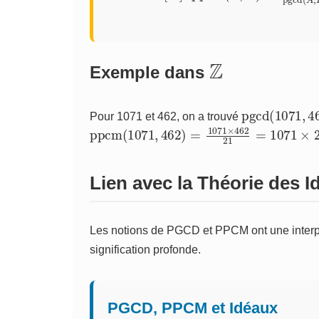
Z
Exemple dans
pgcd
(
1071
,
4
Pour 1071 et 462, on a trouvé
ppcm
23562
(
1071
,
462
)
=
1071
×
462
21
=
1071
Lien avec la Théorie des I
Les notions de PGCD et PPCM ont une interprét
signification profonde.
PGCD, PPCM et Idéaux