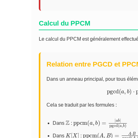
Calcul du PPCM
Le calcul du PPCM est généralement effectué 
Relation entre PGCD et PP
Dans un anneau principal, pour tous élé
pgcd
(
a
,
b
)
⋅
p
Cela se traduit par les formules :
Z
ppcm
(
a
,
b
)
(
a
,
b
)
=
|
a
b
|
pgcd
Dans
:
K
[
X
]
ppcm
A
,
B
)
(
A
,
B
)
=
A
⋅
B
pgcd
Dans
: