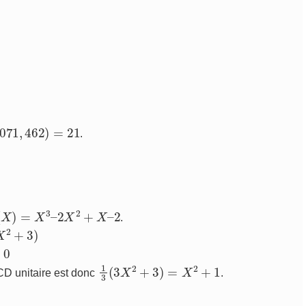
1071
,
462
)
=
21
.
X
)
=
X
3
–
2
X
2
+
X
–
2
.
1
3
(
3
X
2
+
3
)
=
X
2
+
1
CD unitaire est donc
.