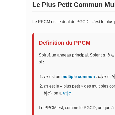
Le Plus Petit Commun Mul
Le PPCM est le dual du PGCD : c’est le plus 
Définition du PPCM
A
a
,
b
∈
Soit
un anneau principal. Soient
si :
m
a
|
m
b
est un
multiple commun
:
et
m
est le « plus petit » des multiples 
b
c
′
|
m
′
|
c
), on a
.
Le PPCM est, comme le PGCD, unique à un