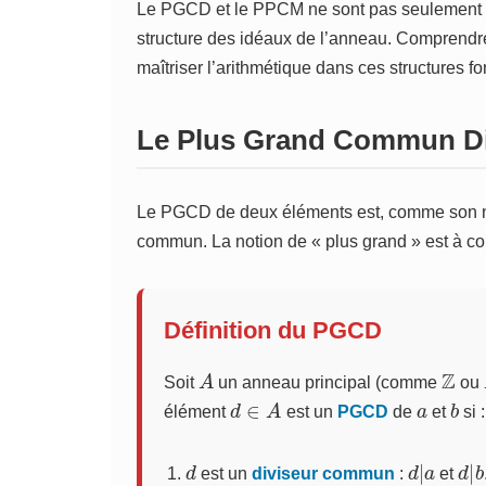
Le PGCD et le PPCM ne sont pas seulement des
structure des idéaux de l’anneau. Comprendre l
maîtriser l’arithmétique dans ces structures 
Le Plus Grand Commun Di
Le PGCD de deux éléments est, comme son nom 
commun. La notion de « plus grand » est à com
Définition du PGCD
A
Z
Soit
un anneau principal (comme
ou
d
∈
A
a
b
élément
est un
PGCD
de
et
si :
d
d
a
|
d
b
|
est un
diviseur commun
:
et