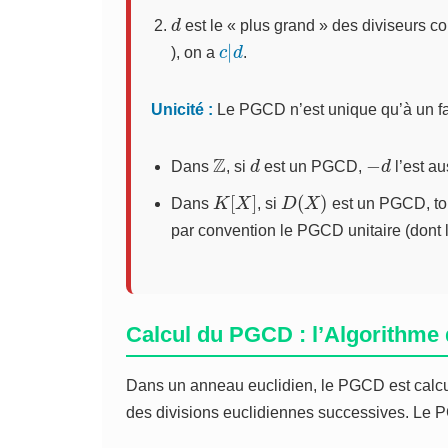
d
est le « plus grand » des diviseurs 
c
d
|
), on a
.
Unicité :
Le PGCD n’est unique qu’à un fac
Z
d
−
d
Dans
, si
est un PGCD,
l’est au
K
[
X
]
D
(
X
)
Dans
, si
est un PGCD, t
par convention le PGCD unitaire (dont l
Calcul du PGCD : l’Algorithme 
Dans un anneau euclidien, le PGCD est calcul
des divisions euclidiennes successives. Le PG