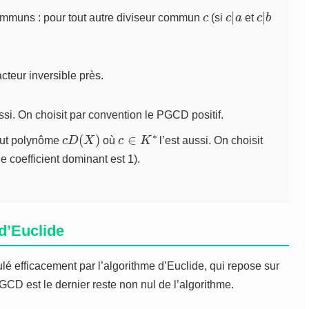
c
c
a
|
c
|
b
communs : pour tout autre diviseur commun
(si
et
teur inversible près.
ssi. On choisit par convention le PGCD positif.
c
D
(
X
)
c
∈
K
∗
out polynôme
où
l’est aussi. On choisit
e coefficient dominant est 1).
d’Euclide
é efficacement par l’algorithme d’Euclide, qui repose sur
CD est le dernier reste non nul de l’algorithme.