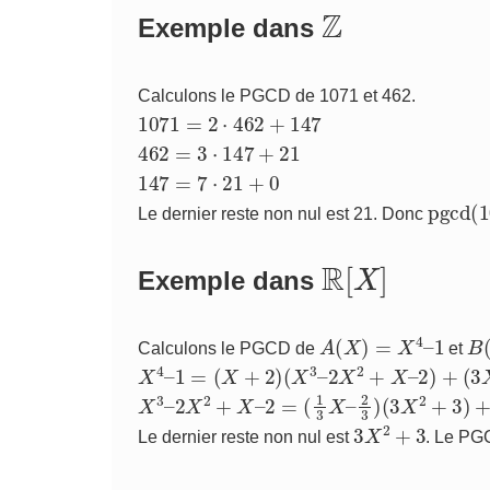
Z
Exemple dans
Calculons le PGCD de 1071 et 462.
1071
=
2
⋅
462
+
147
462
=
3
⋅
147
+
21
147
=
7
⋅
21
+
0
pgcd
(
Le dernier reste non nul est 21. Donc
R
[
X
]
Exemple dans
A
(
X
)
=
X
4
–
1
B
(
Calculons le PGCD de
et
X
4
–
1
=
(
X
+
2
)
(
X
3
–
2
X
2
+
X
–
2
)
+
(
3
X
2
+
3
)
X
3
–
2
X
2
+
X
–
2
=
(
1
3
X
–
2
3
)
(
3
X
2
+
3
)
+
0
3
X
2
+
3
Le dernier reste non nul est
. Le PG