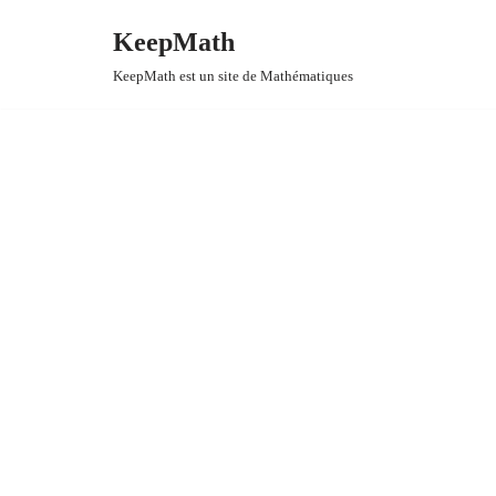
KeepMath
Aller
KeepMath est un site de Mathématiques
au
contenu