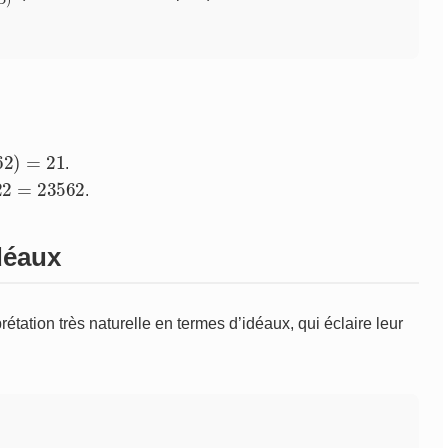
62
)
=
21
.
×
22
=
.
déaux
ation très naturelle en termes d’idéaux, qui éclaire leur