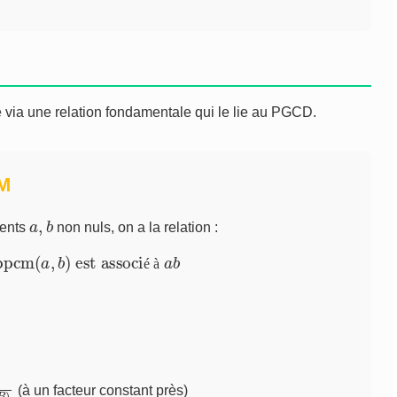
via une relation fondamentale qui le lie au PGCD.
CM
a
b
,
ments
non nuls, on a la relation :
pcm
(
a
,
b
)
est associé à
a
b
é
à
(
(à un facteur constant près)