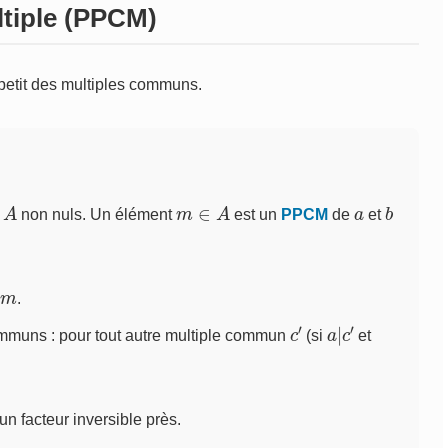
tiple (PPCM)
petit des multiples communs.
A
m
∈
A
a
b
non nuls. Un élément
est un
PPCM
de
et
m
|
.
c
′
a
′
|
c
communs : pour tout autre multiple commun
(si
et
 facteur inversible près.