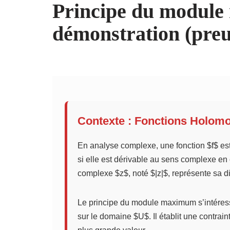
Principe du modul
démonstration (pre
Contexte : Fonctions Holom
En analyse complexe, une fonction $f$ es
si elle est dérivable au sens complexe e
complexe $z$, noté $|z|$, représente sa d
Le principe du module maximum s’intéress
sur le domaine $U$. Il établit une contraint