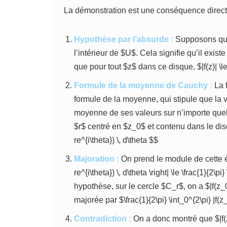
La démonstration est une conséquence directe
Hypothèse par l’absurde :
Supposons que 
l’intérieur de $U$. Cela signifie qu’il exis
que pour tout $z$ dans ce disque, $|f(z)| \le
Formule de la moyenne de Cauchy :
La 
formule de la moyenne, qui stipule que la 
moyenne de ses valeurs sur n’importe quel
$r$ centré en $z_0$ et contenu dans le disqu
re^{i\theta}) \, d\theta $$
Majoration :
On prend le module de cette égali
re^{i\theta}) \, d\theta \right| \le \frac{1}{2\pi
hypothèse, sur le cercle $C_r$, on a $|f(z_0 +
majorée par $\frac{1}{2\pi} \int_0^{2\pi} |f(z_0
Contradiction :
On a donc montré que $|f(z_0