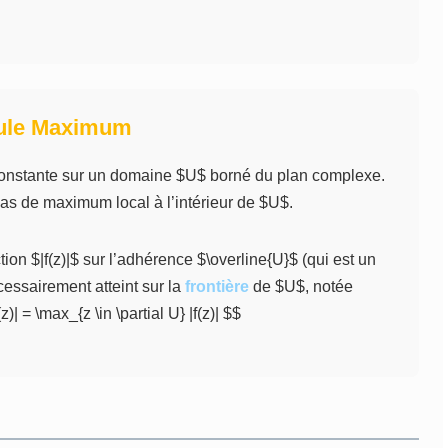
dule Maximum
constante sur un domaine $U$ borné du plan complexe.
 pas de maximum local à l’intérieur de $U$.
tion $|f(z)|$ sur l’adhérence $\overline{U}$ (qui est un
ssairement atteint sur la
frontière
de $U$, notée
z)| = \max_{z \in \partial U} |f(z)| $$