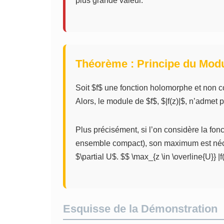
plus grande valeur.
Théorème : Principe du Mo
Soit $f$ une fonction holomorphe et non 
Alors, le module de $f$, $|f(z)|$, n’admet
Plus précisément, si l’on considère la fonc
ensemble compact), son maximum est néce
$\partial U$. $$ \max_{z \in \overline{U}} |f(
Esquisse de la Démonstration