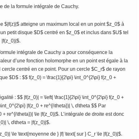
 de la formule intégrale de Cauchy.
$|f(z)|$ atteigne un maximum local en un point $z_0$ à
te un petit disque $D$ centré en $z_0$ et inclus dans $U$ tel
 |f(z_0)|$.
formule intégrale de Cauchy a pour conséquence la
valeur d’une fonction holomorphe en un point est égale à la
 cercle centré en ce point. Pour un cercle $C_r$ de rayon
e $D$ : $$ f(z_0) = \frac{1}{2\pi} \int_0^{2\pi} f(z_0 +
té : $$ |f(z_0)| = \left| \frac{1}{2\pi} \int_0^{2\pi} f(z_0 +
} \int_0^{2\pi} |f(z_0 + re^{i\theta})| \, d\theta $$ Par
 re^{i\theta})| \le |f(z_0)|$. L’intégrale de droite est donc
)| \, d\theta = |f(z_0)|$.
)| \le \text{moyenne de } |f| \text{ sur } C_r \le |f(z_0)|$.