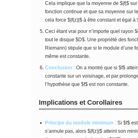
Cela implique que la moyenne de $|f|$ sur 
fonction continue et que sa moyenne sur l
cela force $|f(z)|$ à être constant et égal à 
Ceci étant vrai pour n’importe quel rayon $
tout le disque $D$. Une propriété des fon
Riemann) stipule que si le module d’une fon
même est constante.
Conclusion :
On a montré que si $f$ attein
constante sur un voisinage, et par prolong
l’hypothèse que $f$ est non constante.
Implications et Corollaires
Principe du module minimum :
Si $f$ es
s’annule pas, alors $|f(z)|$ atteint son min