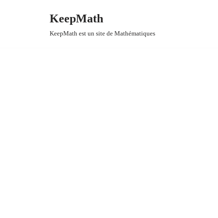
KeepMath
Aller
KeepMath est un site de Mathématiques
au
contenu