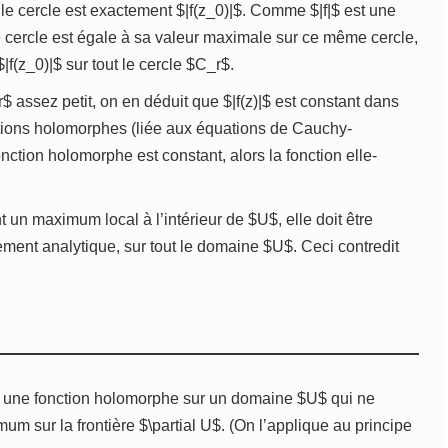
le cercle est exactement $|f(z_0)|$. Comme $|f|$ est une
e cercle est égale à sa valeur maximale sur ce même cercle,
$|f(z_0)|$ sur tout le cercle $C_r$.
r$ assez petit, on en déduit que $|f(z)|$ est constant dans
ctions holomorphes (liée aux équations de Cauchy-
ction holomorphe est constant, alors la fonction elle-
t un maximum local à l’intérieur de $U$, elle doit être
ement analytique, sur tout le domaine $U$. Ceci contredit
t une fonction holomorphe sur un domaine $U$ qui ne
imum sur la frontière $\partial U$. (On l’applique au principe