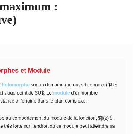
e maximum :
uve)
orphes et Module
t
holomorphe
sur un domaine (un ouvert connexe) $U$
n chaque point de $U$. Le
module
d’un nombre
istance à l’origine dans le plan complexe.
e au comportement du module de la fonction, $|f(z)|$,
e très forte sur l’endroit où ce module peut atteindre sa