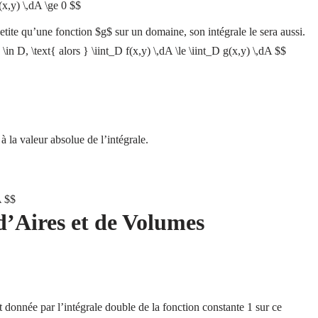
f(x,y) \,dA \ge 0 $$
etite qu’une fonction $g$ sur un domaine, son intégrale le sera aussi.
) \in D, \text{ alors } \iint_D f(x,y) \,dA \le \iint_D g(x,y) \,dA $$
à la valeur absolue de l’intégrale.
A $$
d’Aires et de Volumes
onnée par l’intégrale double de la fonction constante 1 sur ce