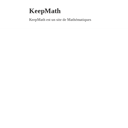
KeepMath
Aller
KeepMath est un site de Mathématiques
au
contenu