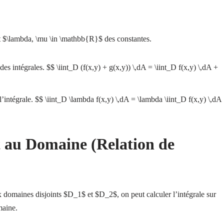
et $\lambda, \mu \in \mathbb{R}$ des constantes.
 intégrales. $$ \iint_D (f(x,y) + g(x,y)) \,dA = \iint_D f(x,y) \,dA +
l’intégrale. $$ \iint_D \lambda f(x,y) \,dA = \lambda \iint_D f(x,y) \,dA
t au Domaine (Relation de
 domaines disjoints $D_1$ et $D_2$, on peut calculer l’intégrale sur
maine.