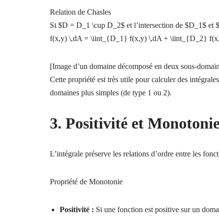
Relation de Chasles
Si $D = D_1 \cup D_2$ et l’intersection de $D_1$ et $D
f(x,y) \,dA = \iint_{D_1} f(x,y) \,dA + \iint_{D_2} f(x
[Image d’un domaine décomposé en deux sous-domain
Cette propriété est très utile pour calculer des intégr
domaines plus simples (de type 1 ou 2).
3. Positivité et Monotoni
L’intégrale préserve les relations d’ordre entre les fonct
Propriété de Monotonie
Positivité :
Si une fonction est positive sur un domai