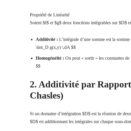
Propriété de Linéarité
Soient $f$ et $g$ deux fonctions intégrables sur $D$ 
Additivité :
L’intégrale d’une somme est la somme des
\iint_D g(x,y) \,dA $$
Homogénéité :
On peut « sortir » les constantes de 
$$
2. Additivité par Rappor
Chasles)
Si un domaine d’intégration $D$ est la réunion de deux
$D$ en additionnant les intégrales sur chaque sous-do