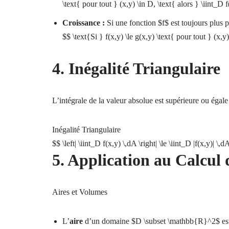
\text{ pour tout } (x,y) \in D, \text{ alors } \iint_D 
Croissance :
Si une fonction $f$ est toujours plus p
$$ \text{Si } f(x,y) \le g(x,y) \text{ pour tout } (x,y
4. Inégalité Triangulaire
L’intégrale de la valeur absolue est supérieure ou égale 
Inégalité Triangulaire
$$ \left| \iint_D f(x,y) \,dA \right| \le \iint_D |f(x,y)| \,d
5. Application au Calcul 
Aires et Volumes
L’
aire
d’un domaine $D \subset \mathbb{R}^2$ est d