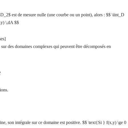
_2$ est de mesure nulle (une courbe ou un point), alors : $$ \iint_D
,y) \,dA $$
es]
ales sur des domaines complexes qui peuvent être décomposés en
e
ions.
ne, son intégrale sur ce domaine est positive. $$ \text{Si } f(x,y) \ge 0