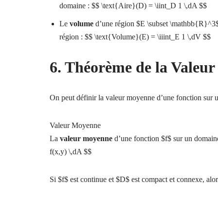
domaine : $$ \text{Aire}(D) = \iint_D 1 \,dA $$
Le
volume
d’une région $E \subset \mathbb{R}^3$ es
région : $$ \text{Volume}(E) = \iiint_E 1 \,dV $$
6. Théorème de la Valeu
On peut définir la valeur moyenne d’une fonction sur 
Valeur Moyenne
La
valeur moyenne
d’une fonction $f$ sur un domaine
f(x,y) \,dA $$
Si $f$ est continue et $D$ est compact et connexe, alors