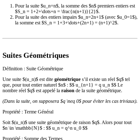
Pour la suite $u_n=n$, la somme des $n$ premiers entiers est
$S_n = 1+2+\dots+n = \frac{n(n+1)}{2}$.
Pour la suite des entiers impairs $u_n=2n+1$ (avec $u_0=1$),
la somme est $S_n = 1+3+\dots+(2n+1) = (n+1)^2$.
Suites Géométriques
Définition : Suite Géométrique
Une suite $(u_n)$ est dite
géométrique
s’il existe un réel $q$ tel
que, pour tout entier naturel $n$ : $$ u_{n+1} = q u_n $$ Le
nombre réel $q$ est appelé la
raison
de la suite géométrique.
(Dans la suite, on supposera $q \neq 0$ pour éviter les cas triviaux).
Propriété : Terme Général
Soit $(u_n)$ une suite géométrique de raison $q$. Alors pour tout
$n \in \mathbb{N}$ : $$ u_n = q^n u_0 $$
Propriété : Somme des Termes