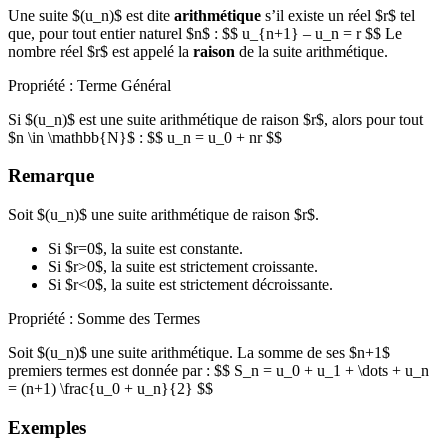
Une suite $(u_n)$ est dite
arithmétique
s’il existe un réel $r$ tel
que, pour tout entier naturel $n$ : $$ u_{n+1} – u_n = r $$ Le
nombre réel $r$ est appelé la
raison
de la suite arithmétique.
Propriété : Terme Général
Si $(u_n)$ est une suite arithmétique de raison $r$, alors pour tout
$n \in \mathbb{N}$ : $$ u_n = u_0 + nr $$
Remarque
Soit $(u_n)$ une suite arithmétique de raison $r$.
Si $r=0$, la suite est constante.
Si $r>0$, la suite est strictement croissante.
Si $r<0$, la suite est strictement décroissante.
Propriété : Somme des Termes
Soit $(u_n)$ une suite arithmétique. La somme de ses $n+1$
premiers termes est donnée par : $$ S_n = u_0 + u_1 + \dots + u_n
= (n+1) \frac{u_0 + u_n}{2} $$
Exemples