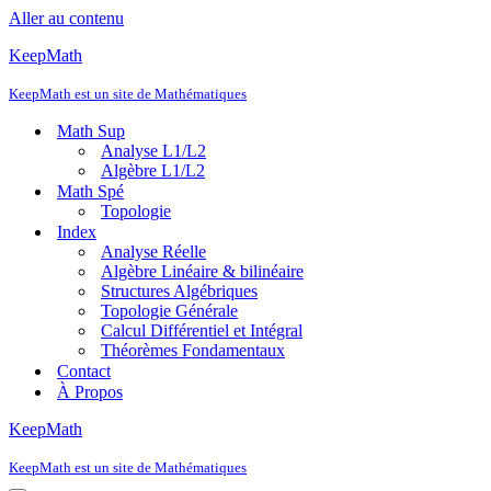
Aller au contenu
KeepMath
KeepMath est un site de Mathématiques
Math Sup
Analyse L1/L2
Algèbre L1/L2
Math Spé
Topologie
Index
Analyse Réelle
Algèbre Linéaire & bilinéaire
Structures Algébriques
Topologie Générale
Calcul Différentiel et Intégral
Théorèmes Fondamentaux
Contact
À Propos
KeepMath
KeepMath est un site de Mathématiques