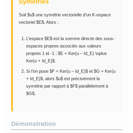
Symétries
Soit $u$ une symétrie vectorielle d’un K-espace
vectoriel $E$. Alors :
L’espace $E$ est la somme directe des sous-
espaces propres associés aux valeurs
propres 1 et -1 : $E = Ker(u – Id_E) \oplus
Ker(u + Id_E)$.
Si l’on pose $F = Ker(u – Id_E)$ et $G = Ker(u
+ Id_E)$, alors $u$ est précisément la
symétrie par rapport à $F$ parallèlement à
$G$.
Démonstration