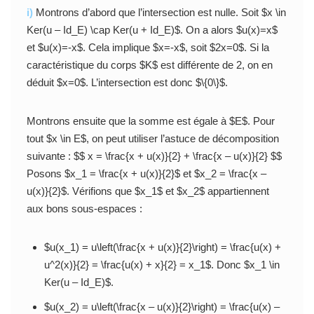
i)
Montrons d’abord que l’intersection est nulle. Soit $x \in
Ker(u – Id_E) \cap Ker(u + Id_E)$. On a alors $u(x)=x$
et $u(x)=-x$. Cela implique $x=-x$, soit $2x=0$. Si la
caractéristique du corps $K$ est différente de 2, on en
déduit $x=0$. L’intersection est donc $\{0\}$.
Montrons ensuite que la somme est égale à $E$. Pour
tout $x \in E$, on peut utiliser l’astuce de décomposition
suivante : $$ x = \frac{x + u(x)}{2} + \frac{x – u(x)}{2} $$
Posons $x_1 = \frac{x + u(x)}{2}$ et $x_2 = \frac{x –
u(x)}{2}$. Vérifions que $x_1$ et $x_2$ appartiennent
aux bons sous-espaces :
$u(x_1) = u\left(\frac{x + u(x)}{2}\right) = \frac{u(x) +
u^2(x)}{2} = \frac{u(x) + x}{2} = x_1$. Donc $x_1 \in
Ker(u – Id_E)$.
$u(x_2) = u\left(\frac{x – u(x)}{2}\right) = \frac{u(x) –