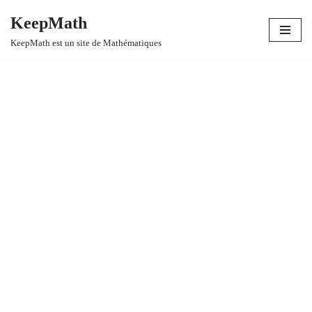
KeepMath
Aller
KeepMath est un site de Mathématiques
au
contenu