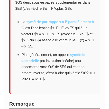
$G$ deux sous-espaces supplémentaires dans
$E$ (c’est-à-dire $E = F \oplus G$).
La
symétrie par rapport à F parallèlement à
G
est l’application $s_F : E \to E$ qui à un
vecteur $x = x_1 + x_2$ (avec $x_1 \in F$ et
$x_2 \in G$) associe le vecteur $s_F(x) = x_1
– x_2$.
Plus généralement, on appelle
symétrie
vectorielle
(ou involution linéaire) tout
endomorphisme $u$ de $E$ qui est son
propre inverse, c’est-à-dire qui vérifie $u^2 = u
\circ u = Id_E$.
Remarque