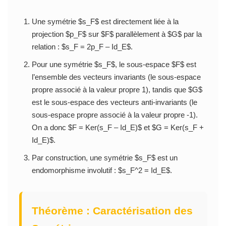
Une symétrie $s_F$ est directement liée à la
projection $p_F$ sur $F$ parallèlement à $G$ par la
relation : $s_F = 2p_F – Id_E$.
Pour une symétrie $s_F$, le sous-espace $F$ est
l’ensemble des vecteurs invariants (le sous-espace
propre associé à la valeur propre 1), tandis que $G$
est le sous-espace des vecteurs anti-invariants (le
sous-espace propre associé à la valeur propre -1).
On a donc $F = Ker(s_F – Id_E)$ et $G = Ker(s_F +
Id_E)$.
Par construction, une symétrie $s_F$ est un
endomorphisme involutif : $s_F^2 = Id_E$.
Théorème : Caractérisation des