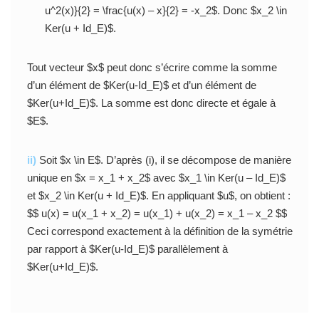
u^2(x)}{2} = \frac{u(x) – x}{2} = -x_2$. Donc $x_2 \in
Ker(u + Id_E)$.
Tout vecteur $x$ peut donc s’écrire comme la somme
d’un élément de $Ker(u-Id_E)$ et d’un élément de
$Ker(u+Id_E)$. La somme est donc directe et égale à
$E$.
ii)
Soit $x \in E$. D’après (i), il se décompose de manière
unique en $x = x_1 + x_2$ avec $x_1 \in Ker(u – Id_E)$
et $x_2 \in Ker(u + Id_E)$. En appliquant $u$, on obtient :
$$ u(x) = u(x_1 + x_2) = u(x_1) + u(x_2) = x_1 – x_2 $$
Ceci correspond exactement à la définition de la symétrie
par rapport à $Ker(u-Id_E)$ parallèlement à
$Ker(u+Id_E)$.