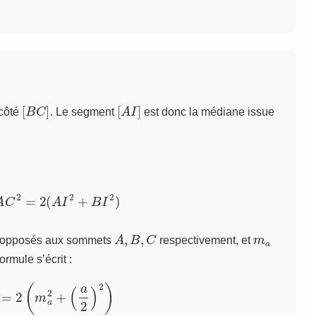
[
B
C
]
[
A
I
]
 côté
. Le segment
est donc la médiane issue
+
A
C
2
=
2
(
A
I
2
+
B
I
2
)
A
,
B
,
C
m
a
s opposés aux sommets
respectivement, et
 formule s’écrit :
b
2
=
2
(
m
a
2
+
(
a
2
)
2
)