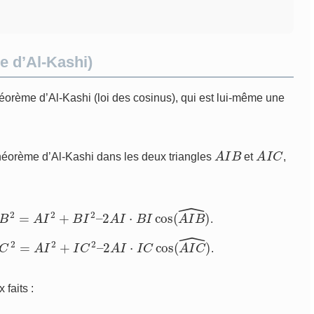
e d’Al-Kashi)
héorème d’Al-Kashi (loi des cosinus), qui est lui-même une
A
I
B
A
I
C
héorème d’Al-Kashi dans les deux triangles
et
,
B
2
=
A
I
2
+
B
I
2
–
2
A
I
⋅
B
I
cos
(
A
I
B
^
)
.
C
2
=
A
I
2
+
I
C
2
–
2
A
I
⋅
I
C
cos
(
A
I
C
^
)
.
 faits :