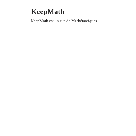
KeepMath
Aller
KeepMath est un site de Mathématiques
au
contenu