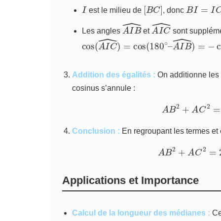
I
[
B
C
]
B
I
=
I
C
=
a
est le milieu de
, donc
A
^
I
B
A
^
I
C
Les angles
et
sont suppléme
cos
(
A
I
C
^
)
=
cos
(
180
∘
–
A
I
B
^
)
=
−
co
Addition des égalités :
On additionne les 
cosinus s’annule :
A
B
2
+
A
C
Conclusion :
En regroupant les termes et
A
B
2
+
A
C
2
Applications et Importance
Calcul de la longueur des médianes :
Ce 