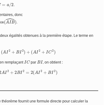
/
2
.
ntaires, donc
s
(
A
I
B
^
)
.
deux égalités obtenues à la première étape. Le terme en
2
=
(
A
I
2
+
B
I
2
)
+
(
A
I
2
+
I
C
2
)
I
C
B
I
 en remplaçant
par
, on obtient :
=
2
A
I
2
+
2
B
I
2
=
2
(
A
I
2
+
B
I
2
)
théorème fournit une formule directe pour calculer la