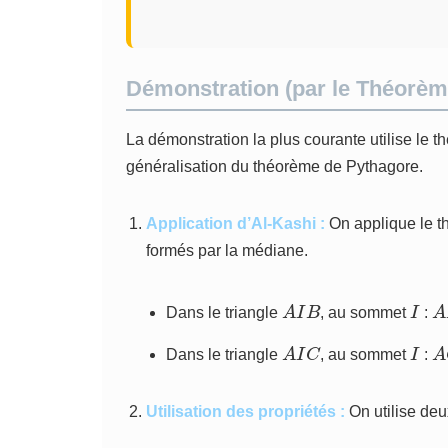
Démonstration (par le Théorèm
La démonstration la plus courante utilise le t
généralisation du théorème de Pythagore.
Application d’Al-Kashi :
On applique le t
formés par la médiane.
A
I
B
I
A
Dans le triangle
, au sommet
:
A
I
C
I
A
Dans le triangle
, au sommet
:
Utilisation des propriétés :
On utilise deux