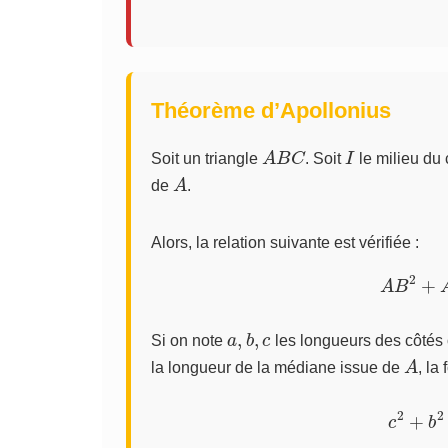
Théorème d’Apollonius
A
B
C
I
Soit un triangle
. Soit
le milieu du
A
de
.
Alors, la relation suivante est vérifiée :
A
B
2
a
,
b
,
c
Si on note
les longueurs des côté
A
la longueur de la médiane issue de
, la
c
2
+