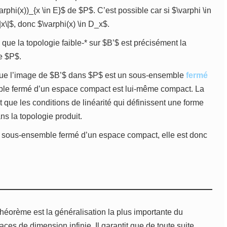
arphi(x))_{x \in E}$ de $P$. C’est possible car si $\varphi \in
e \|x\|$, donc $\varphi(x) \in D_x$.
ue la topologie faible-* sur $B’$ est précisément la
de $P$.
 que l’image de $B’$ dans $P$ est un sous-ensemble
fermé
le fermé d’un espace compact est lui-même compact. La
 que les conditions de linéarité qui définissent une forme
ns la topologie produit.
sous-ensemble fermé d’un espace compact, elle est donc
héorème est la généralisation la plus importante du
s de dimension infinie. Il garantit que de toute suite