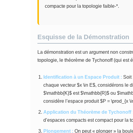
compacte pour la topologie faible-*.
Esquisse de la Démonstration
La démonstration est un argument non constru
topologie, le théorème de Tychonoff (qui est 
Identification à un Espace Produit :
Soit 
chaque vecteur $x \in E$, considérons le disq
$\mathbb{K}$ est $\mathbb{R}$ ou $\math
considère l’espace produit $P = \prod_{x \
Application du Théorème de Tychonoff 
d’espaces compacts est compact pour la to
Plongement :
On peut « plonger » la boule