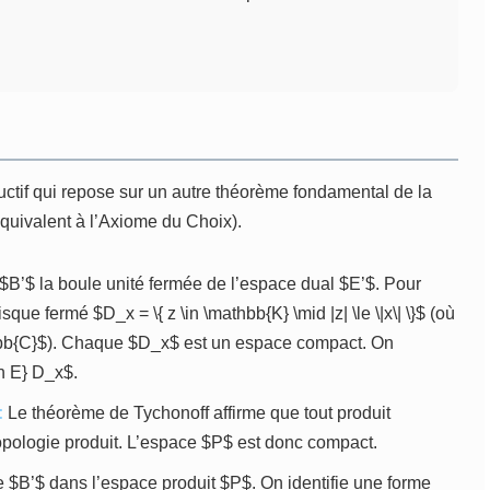
ctif qui repose sur un autre théorème fondamental de la
équivalent à l’Axiome du Choix).
$B’$ la boule unité fermée de l’espace dual $E’$. Pour
ue fermé $D_x = \{ z \in \mathbb{K} \mid |z| \le \|x\| \}$ (où
bb{C}$). Chaque $D_x$ est un espace compact. On
in E} D_x$.
:
Le théorème de Tychonoff affirme que tout produit
pologie produit. L’espace $P$ est donc compact.
 $B’$ dans l’espace produit $P$. On identifie une forme