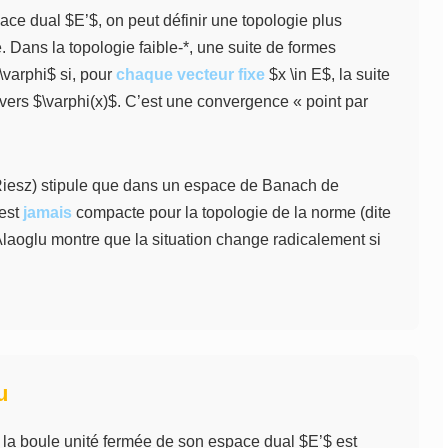
ace dual $E’$, on peut définir une topologie plus
e. Dans la topologie faible-*, une suite de formes
\varphi$ si, pour
chaque vecteur fixe
$x \in E$, la suite
vers $\varphi(x)$. C’est une convergence « point par
Riesz) stipule que dans un espace de Banach de
’est
jamais
compacte pour la topologie de la norme (dite
laoglu montre que la situation change radicalement si
u
 la boule unité fermée de son espace dual $E’$ est