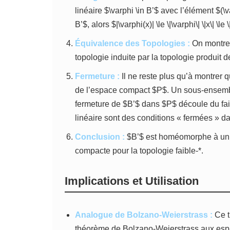
linéaire $\varphi \in B’$ avec l’élément $(\v
B’$, alors $|\varphi(x)| \le \|\varphi\| \|x\| \l
Équivalence des Topologies :
On montre q
topologie induite par la topologie produit 
Fermeture :
Il ne reste plus qu’à montrer
de l’espace compact $P$. Un sous-ensemb
fermeture de $B’$ dans $P$ découle du fait
linéaire sont des conditions « fermées » da
Conclusion :
$B’$ est homéomorphe à un 
compacte pour la topologie faible-*.
Implications et Utilisation
Analogue de Bolzano-Weierstrass :
Ce t
théorème de Bolzano-Weierstrass aux espace