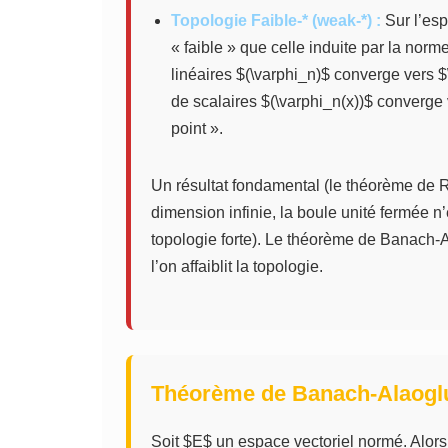
Topologie Faible-* (weak-*) :
Sur l’esp
« faible » que celle induite par la norm
linéaires $(\varphi_n)$ converge vers $
de scalaires $(\varphi_n(x))$ converge 
point ».
Un résultat fondamental (le théorème de 
dimension infinie, la boule unité fermée n
topologie forte). Le théorème de Banach-A
l’on affaiblit la topologie.
Théorème de Banach-Alaogl
Soit $E$ un espace vectoriel normé. Alors