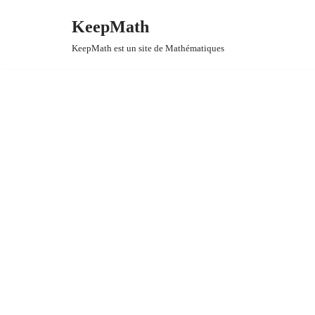
KeepMath
Aller
KeepMath est un site de Mathématiques
au
contenu