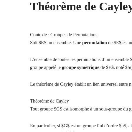
Théorème de Cayley
Contexte : Groupes de Permutations
Soit $E$ un ensemble. Une
permutation
de $E$ est un
L’ensemble de toutes les permutations d’un ensemble $E
groupe appelé le
groupe symétrique
de $E$, noté $S
Le théorème de Cayley établit un lien universel entre n
Théorème de Cayley
Tout groupe $G$ est isomorphe à un sous-groupe du gr
En particulier, si $G$ est un groupe fini d’ordre $n$,