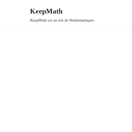
KeepMath
Aller
KeepMath est un site de Mathématiques
au
contenu