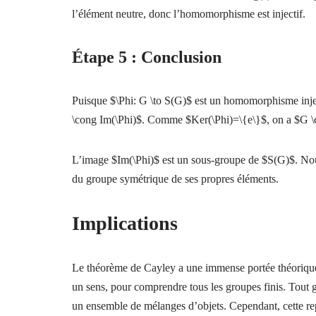
l’élément neutre, donc l’homomorphisme est injectif.
Étape 5 : Conclusion
Puisque $\Phi: G \to S(G)$ est un homomorphisme inje
\cong Im(\Phi)$. Comme $Ker(\Phi)=\{e\}$, on a $G \
L’image $Im(\Phi)$ est un sous-groupe de $S(G)$. No
du groupe symétrique de ses propres éléments.
Implications
Le théorème de Cayley a une immense portée théorique. 
un sens, pour comprendre tous les groupes finis. Tout g
un ensemble de mélanges d’objets. Cependant, cette repr