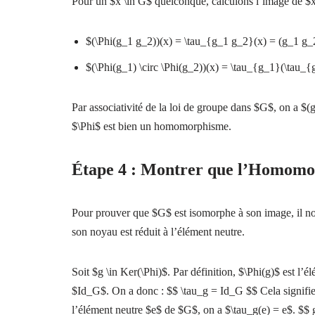
Pour un $x \in G$ quelconque, calculons l’image de $x
$(\Phi(g_1 g_2))(x) = \tau_{g_1 g_2}(x) = (g_1 g_
$(\Phi(g_1) \circ \Phi(g_2))(x) = \tau_{g_1}(\tau_
Par associativité de la loi de groupe dans $G$, on a $
$\Phi$ est bien un homomorphisme.
Étape 4 : Montrer que l’Homomor
Pour prouver que $G$ est isomorphe à son image, il nou
son noyau est réduit à l’élément neutre.
Soit $g \in Ker(\Phi)$. Par définition, $\Phi(g)$ est l’é
$Id_G$. On a donc : $$ \tau_g = Id_G $$ Cela signifie 
l’élément neutre $e$ de $G$, on a $\tau_g(e) = e$. $$ 