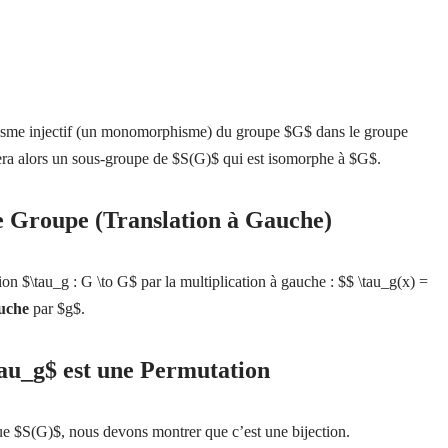
isme injectif (un monomorphisme) du groupe $G$ dans le groupe
a alors un sous-groupe de $S(G)$ qui est isomorphe à $G$.
de Groupe (Translation à Gauche)
on $\tau_g : G \to G$ par la multiplication à gauche : $$ \tau_g(x) =
auche
par $g$.
au_g$ est une Permutation
e $S(G)$, nous devons montrer que c’est une bijection.