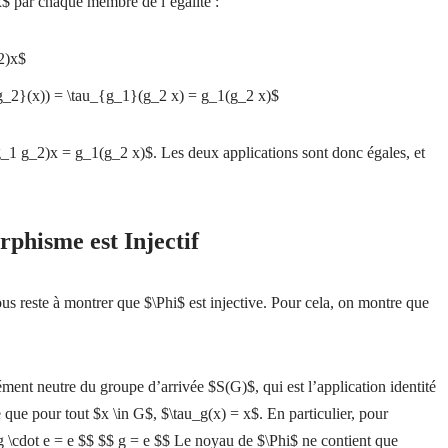
$ par chaque membre de l’égalité :
2)x$
{g_2}(x)) = \tau_{g_1}(g_2 x) = g_1(g_2 x)$
(g_1 g_2)x = g_1(g_2 x)$. Les deux applications sont donc égales, et
phisme est Injectif
s reste à montrer que $\Phi$ est injective. Pour cela, on montre que
lément neutre du groupe d’arrivée $S(G)$, qui est l’application identité
que pour tout $x \in G$, $\tau_g(x) = x$. En particulier, pour
g \cdot e = e $$ $$ g = e $$ Le noyau de $\Phi$ ne contient que