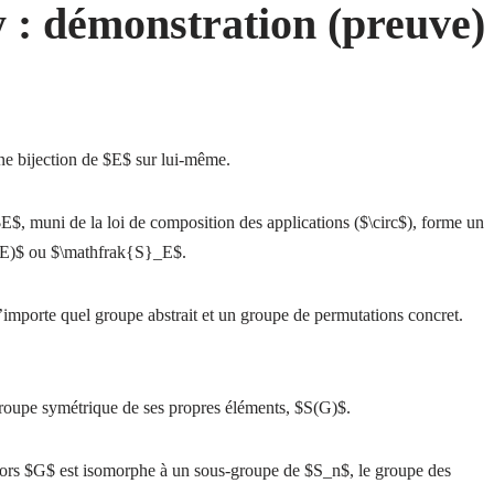
 : démonstration (preuve)
e bijection de $E$ sur lui-même.
$, muni de la loi de composition des applications ($\circ$), forme un
(E)$ ou $\mathfrak{S}_E$.
’importe quel groupe abstrait et un groupe de permutations concret.
oupe symétrique de ses propres éléments, $S(G)$.
 alors $G$ est isomorphe à un sous-groupe de $S_n$, le groupe des