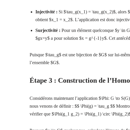
Injectivité :
Si $\tau_g(x_1) = \tau_g(x_2)$, alors 
obtient $x_1 = x_2$. L’application est donc injectiv
Surjectivité :
Pour un élément quelconque $y \in G$
$gx=y$ a pour solution $x = g^{-1}y$. Cet antécéden
Puisque $\tau_g$ est une bijection de $G$ sur lui-mêm
l’ensemble $G$.
Étape 3 : Construction de l’Ho
Considérons maintenant l’application $\Phi: G \to S(G
nous venons de définir : $$ \Phi(g) = \tau_g $$ Mon
vérifier que $\Phi(g_1 g_2) = \Phi(g_1) \circ \Phi(g_2)